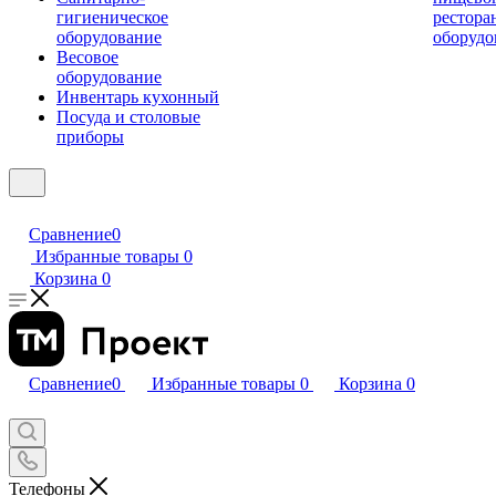
гигиеническое
рестора
оборудование
оборудо
Весовое
оборудование
Инвентарь кухонный
Посуда и столовые
приборы
Сравнение
0
Избранные товары
0
Корзина
0
Сравнение
0
Избранные товары
0
Корзина
0
Телефоны