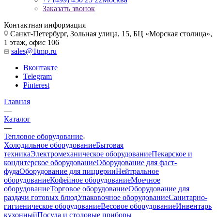
Заказать звонок
Контактная информация
Санкт-Петербург, Зольная улица, 15, БЦ «Морская столица»,
1 этаж, офис 106
sales@1tmp.ru
Вконтакте
Telegram
Pinterest
Главная
—
Каталог
—
Тепловое оборудование
Холодильное оборудование
Бытовая
техника
Электромеханическое оборудование
Пекарское и
кондитерское оборудование
Оборудование для фаст-
фуда
Оборудование для пиццерии
Нейтральное
оборудование
Кофейное оборудование
Моечное
оборудование
Торговое оборудование
Оборудование для
раздачи готовых блюд
Упаковочное оборудование
Санитарно-
гигиеническое оборудование
Весовое оборудование
Инвентарь
кухонный
Посуда и столовые приборы