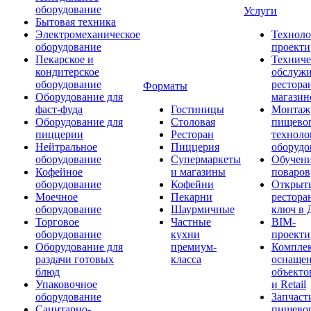
оборудование
Услуги
Бытовая техника
Электромеханическое
Техноло
оборудование
проекти
Пекарское и
Техниче
кондитерское
обслуж
оборудование
рестора
Форматы
Оборудование для
магазин
фаст-фуда
Гостиницы
Монтаж
Оборудование для
Столовая
пищево
пиццерии
Ресторан
техноло
Нейтральное
Пиццерия
оборудо
оборудование
Супермаркеты
Обучени
Кофейное
и магазины
поваров
оборудование
Кофейни
Открыт
Моечное
Пекарни
рестора
оборудование
Шаурмичные
ключ в 
Торговое
Частные
BIM-
оборудование
кухни
проекти
Оборудование для
премиум-
Компле
раздачи готовых
класса
оснаще
блюд
объекто
Упаковочное
и Retail
оборудование
Запчаст
Санитарно-
пищевог