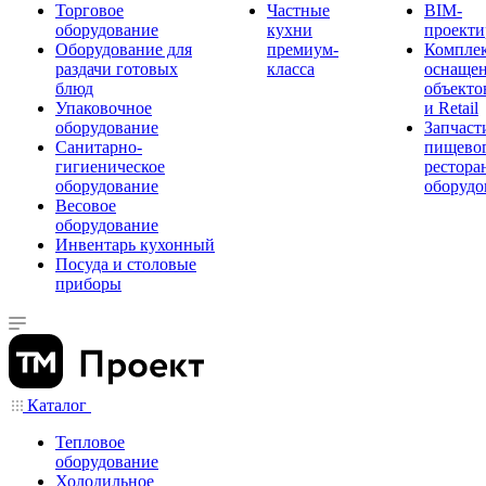
Торговое
Частные
BIM-
оборудование
кухни
проекти
Оборудование для
премиум-
Компле
раздачи готовых
класса
оснаще
блюд
объекто
Упаковочное
и Retail
оборудование
Запчаст
Санитарно-
пищевог
гигиеническое
рестора
оборудование
оборудо
Весовое
оборудование
Инвентарь кухонный
Посуда и столовые
приборы
Каталог
Тепловое
оборудование
Холодильное