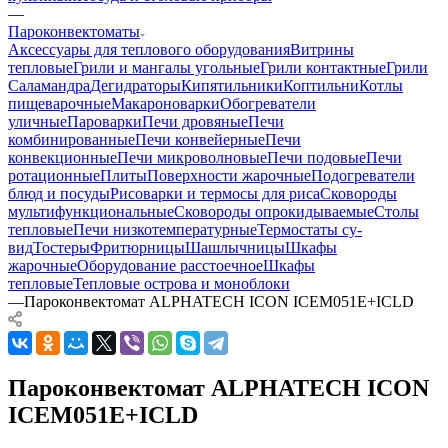
—
Пароконвектоматы
Аксессуары для теплового оборудования
Витрины
тепловые
Грили и мангалы угольные
Грили контактные
Грили
Саламандра
Дегидраторы
Кипятильники
Коптильни
Котлы
пищеварочные
Макароноварки
Обогреватели
уличные
Пароварки
Печи дровяные
Печи
комбинированные
Печи конвейерные
Печи
конвекционные
Печи микроволновые
Печи подовые
Печи
ротационные
Плиты
Поверхности жарочные
Подогреватели
блюд и посуды
Рисоварки и термосы для риса
Сковороды
мультифункциональные
Сковороды опрокидываемые
Столы
тепловые
Печи низкотемпературные
Термостаты су-
вид
Тостеры
Фритюрницы
Шашлычницы
Шкафы
жарочные
Оборудование расстоечное
Шкафы
тепловые
Тепловые острова и моноблоки
—
Пароконвектомат ALPHATECH ICON ICEM051E+ICLD
Пароконвектомат ALPHATECH ICON
ICEM051E+ICLD