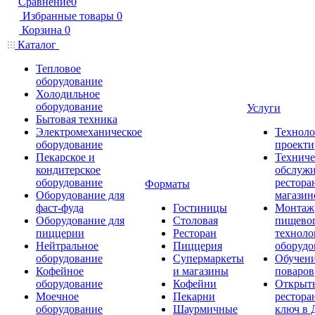
Сравнение
0
Избранные товары
0
Корзина
0
Каталог
Тепловое
оборудование
Холодильное
оборудование
Услуги
Бытовая техника
Электромеханическое
Техноло
оборудование
проекти
Пекарское и
Техниче
кондитерское
обслуж
оборудование
рестора
Форматы
Оборудование для
магазин
фаст-фуда
Гостиницы
Монтаж
Оборудование для
Столовая
пищево
пиццерии
Ресторан
техноло
Нейтральное
Пиццерия
оборудо
оборудование
Супермаркеты
Обучени
Кофейное
и магазины
поваров
оборудование
Кофейни
Открыт
Моечное
Пекарни
рестора
оборудование
Шаурмичные
ключ в 