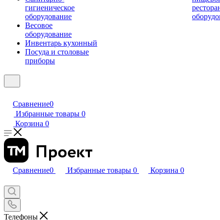
гигиеническое
рестора
оборудование
оборудо
Весовое
оборудование
Инвентарь кухонный
Посуда и столовые
приборы
Сравнение
0
Избранные товары
0
Корзина
0
Сравнение
0
Избранные товары
0
Корзина
0
Телефоны