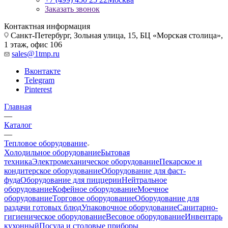
Заказать звонок
Контактная информация
Санкт-Петербург, Зольная улица, 15, БЦ «Морская столица»,
1 этаж, офис 106
sales@1tmp.ru
Вконтакте
Telegram
Pinterest
Главная
—
Каталог
—
Тепловое оборудование
Холодильное оборудование
Бытовая
техника
Электромеханическое оборудование
Пекарское и
кондитерское оборудование
Оборудование для фаст-
фуда
Оборудование для пиццерии
Нейтральное
оборудование
Кофейное оборудование
Моечное
оборудование
Торговое оборудование
Оборудование для
раздачи готовых блюд
Упаковочное оборудование
Санитарно-
гигиеническое оборудование
Весовое оборудование
Инвентарь
кухонный
Посуда и столовые приборы