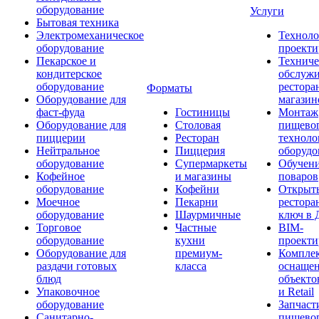
оборудование
Услуги
Бытовая техника
Электромеханическое
Техноло
оборудование
проекти
Пекарское и
Техниче
кондитерское
обслуж
оборудование
рестора
Форматы
Оборудование для
магазин
фаст-фуда
Гостиницы
Монтаж
Оборудование для
Столовая
пищево
пиццерии
Ресторан
техноло
Нейтральное
Пиццерия
оборудо
оборудование
Супермаркеты
Обучени
Кофейное
и магазины
поваров
оборудование
Кофейни
Открыт
Моечное
Пекарни
рестора
оборудование
Шаурмичные
ключ в 
Торговое
Частные
BIM-
оборудование
кухни
проекти
Оборудование для
премиум-
Компле
раздачи готовых
класса
оснаще
блюд
объекто
Упаковочное
и Retail
оборудование
Запчаст
Санитарно-
пищевог