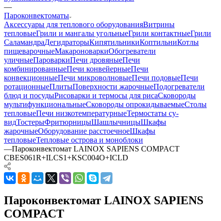
—
Пароконвектоматы
Аксессуары для теплового оборудования
Витрины
тепловые
Грили и мангалы угольные
Грили контактные
Грили
Саламандра
Дегидраторы
Кипятильники
Коптильни
Котлы
пищеварочные
Макароноварки
Обогреватели
уличные
Пароварки
Печи дровяные
Печи
комбинированные
Печи конвейерные
Печи
конвекционные
Печи микроволновые
Печи подовые
Печи
ротационные
Плиты
Поверхности жарочные
Подогреватели
блюд и посуды
Рисоварки и термосы для риса
Сковороды
мультифункциональные
Сковороды опрокидываемые
Столы
тепловые
Печи низкотемпературные
Термостаты су-
вид
Тостеры
Фритюрницы
Шашлычницы
Шкафы
жарочные
Оборудование расстоечное
Шкафы
тепловые
Тепловые острова и моноблоки
—
Пароконвектомат LAINOX SAPIENS COMPACT
CBES061R+ILCS1+KSC004O+ICLD
Пароконвектомат LAINOX SAPIENS
COMPACT