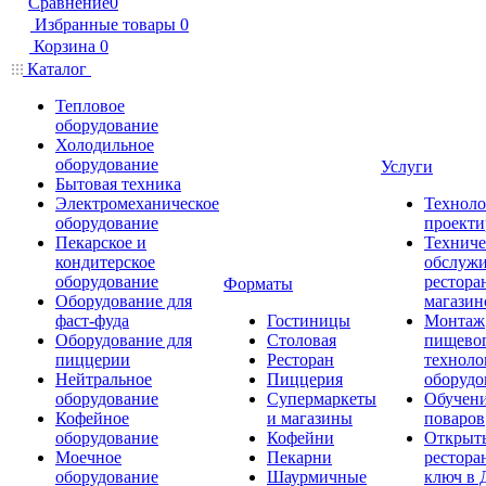
Сравнение
0
Избранные товары
0
Корзина
0
Каталог
Тепловое
оборудование
Холодильное
оборудование
Услуги
Бытовая техника
Электромеханическое
Техноло
оборудование
проекти
Пекарское и
Техниче
кондитерское
обслуж
оборудование
рестора
Форматы
Оборудование для
магазин
фаст-фуда
Гостиницы
Монтаж
Оборудование для
Столовая
пищево
пиццерии
Ресторан
техноло
Нейтральное
Пиццерия
оборудо
оборудование
Супермаркеты
Обучени
Кофейное
и магазины
поваров
оборудование
Кофейни
Открыт
Моечное
Пекарни
рестора
оборудование
Шаурмичные
ключ в 