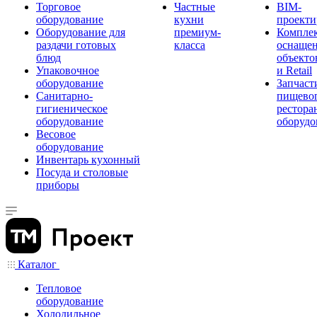
Торговое
Частные
BIM-
оборудование
кухни
проекти
Оборудование для
премиум-
Компле
раздачи готовых
класса
оснаще
блюд
объекто
Упаковочное
и Retail
оборудование
Запчаст
Санитарно-
пищевог
гигиеническое
рестора
оборудование
оборудо
Весовое
оборудование
Инвентарь кухонный
Посуда и столовые
приборы
Каталог
Тепловое
оборудование
Холодильное