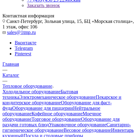
Заказать звонок
Контактная информация
Санкт-Петербург, Зольная улица, 15, БЦ «Морская столица»,
1 этаж, офис 106
sales@1tmp.ru
Вконтакте
Telegram
Pinterest
Главная
—
Каталог
—
Тепловое оборудование
Холодильное оборудование
Бытовая
техника
Электромеханическое оборудование
Пекарское и
кондитерское оборудование
Оборудование для фаст-
фуда
Оборудование для пиццерии
Нейтральное
оборудование
Кофейное оборудование
Моечное
оборудование
Торговое оборудование
Оборудование для
раздачи готовых блюд
Упаковочное оборудование
Санитарно-
гигиеническое оборудование
Весовое оборудование
Инвентарь
кухонный
Посуда и столовые приборы