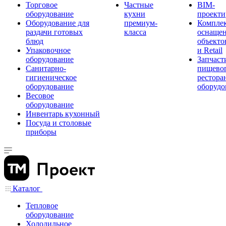
Торговое
Частные
BIM-
оборудование
кухни
проекти
Оборудование для
премиум-
Компле
раздачи готовых
класса
оснаще
блюд
объекто
Упаковочное
и Retail
оборудование
Запчаст
Санитарно-
пищевог
гигиеническое
рестора
оборудование
оборудо
Весовое
оборудование
Инвентарь кухонный
Посуда и столовые
приборы
Каталог
Тепловое
оборудование
Холодильное