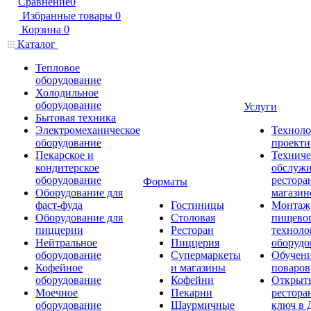
Сравнение
0
Избранные товары
0
Корзина
0
Каталог
Тепловое
оборудование
Холодильное
оборудование
Услуги
Бытовая техника
Электромеханическое
Техноло
оборудование
проекти
Пекарское и
Техниче
кондитерское
обслуж
оборудование
рестора
Форматы
Оборудование для
магазин
фаст-фуда
Гостиницы
Монтаж
Оборудование для
Столовая
пищево
пиццерии
Ресторан
техноло
Нейтральное
Пиццерия
оборудо
оборудование
Супермаркеты
Обучени
Кофейное
и магазины
поваров
оборудование
Кофейни
Открыт
Моечное
Пекарни
рестора
оборудование
Шаурмичные
ключ в 