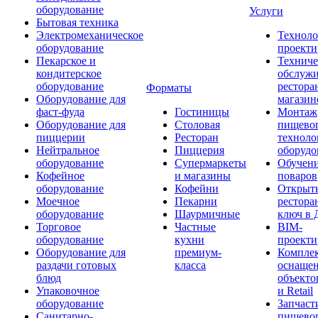
оборудование
Услуги
Бытовая техника
Электромеханическое
Техноло
оборудование
проекти
Пекарское и
Техниче
кондитерское
обслуж
оборудование
рестора
Форматы
Оборудование для
магазин
фаст-фуда
Гостиницы
Монтаж
Оборудование для
Столовая
пищево
пиццерии
Ресторан
техноло
Нейтральное
Пиццерия
оборудо
оборудование
Супермаркеты
Обучени
Кофейное
и магазины
поваров
оборудование
Кофейни
Открыт
Моечное
Пекарни
рестора
оборудование
Шаурмичные
ключ в 
Торговое
Частные
BIM-
оборудование
кухни
проекти
Оборудование для
премиум-
Компле
раздачи готовых
класса
оснаще
блюд
объекто
Упаковочное
и Retail
оборудование
Запчаст
Санитарно-
пищевог