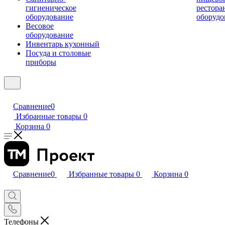
гигиеническое
рестора
оборудование
оборудо
Весовое
оборудование
Инвентарь кухонный
Посуда и столовые
приборы
Сравнение
0
Избранные товары
0
Корзина
0
Сравнение
0
Избранные товары
0
Корзина
0
Телефоны