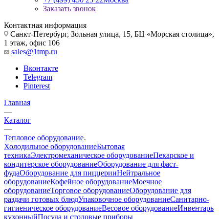
Заказать звонок
Контактная информация
Санкт-Петербург, Зольная улица, 15, БЦ «Морская столица»,
1 этаж, офис 106
sales@1tmp.ru
Вконтакте
Telegram
Pinterest
Главная
—
Каталог
—
Тепловое оборудование
Холодильное оборудование
Бытовая
техника
Электромеханическое оборудование
Пекарское и
кондитерское оборудование
Оборудование для фаст-
фуда
Оборудование для пиццерии
Нейтральное
оборудование
Кофейное оборудование
Моечное
оборудование
Торговое оборудование
Оборудование для
раздачи готовых блюд
Упаковочное оборудование
Санитарно-
гигиеническое оборудование
Весовое оборудование
Инвентарь
кухонный
Посуда и столовые приборы