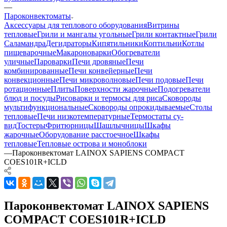
—
Пароконвектоматы
Аксессуары для теплового оборудования
Витрины
тепловые
Грили и мангалы угольные
Грили контактные
Грили
Саламандра
Дегидраторы
Кипятильники
Коптильни
Котлы
пищеварочные
Макароноварки
Обогреватели
уличные
Пароварки
Печи дровяные
Печи
комбинированные
Печи конвейерные
Печи
конвекционные
Печи микроволновые
Печи подовые
Печи
ротационные
Плиты
Поверхности жарочные
Подогреватели
блюд и посуды
Рисоварки и термосы для риса
Сковороды
мультифункциональные
Сковороды опрокидываемые
Столы
тепловые
Печи низкотемпературные
Термостаты су-
вид
Тостеры
Фритюрницы
Шашлычницы
Шкафы
жарочные
Оборудование расстоечное
Шкафы
тепловые
Тепловые острова и моноблоки
—
Пароконвектомат LAINOX SAPIENS COMPACT
COES101R+ICLD
Пароконвектомат LAINOX SAPIENS
COMPACT COES101R+ICLD