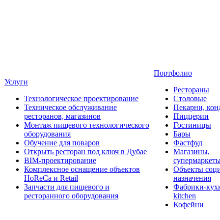
Портфолио
Услуги
Рестораны
Технологическое проектирование
Столовые
Техническое обслуживание
Пекарни, кон
ресторанов, магазинов
Пиццерии
Монтаж пищевого технологического
Гостиницы
оборудования
Бары
Обучение для поваров
Фастфуд
Открыть ресторан под ключ в Дубае
Магазины,
BIM-проектирование
супермаркет
Комплексное оснащение объектов
Объекты соц
HoReCa и Retail
назначения
Запчасти для пищевого и
Фабрики-кухн
ресторанного оборудования
kitchen
Кофейни