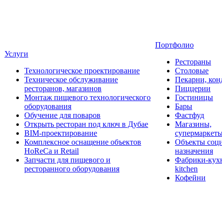
Портфолио
Услуги
Рестораны
Технологическое проектирование
Столовые
Техническое обслуживание
Пекарни, кон
ресторанов, магазинов
Пиццерии
Монтаж пищевого технологического
Гостиницы
оборудования
Бары
Обучение для поваров
Фастфуд
Открыть ресторан под ключ в Дубае
Магазины,
BIM-проектирование
супермаркет
Комплексное оснащение объектов
Объекты соц
HoReCa и Retail
назначения
Запчасти для пищевого и
Фабрики-кухн
ресторанного оборудования
kitchen
Кофейни