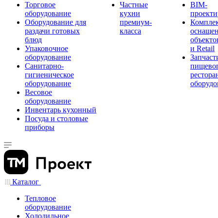
Торговое
Частные
BIM-
оборудование
кухни
проекти
Оборудование для
премиум-
Компле
раздачи готовых
класса
оснаще
блюд
объекто
Упаковочное
и Retail
оборудование
Запчаст
Санитарно-
пищевог
гигиеническое
рестора
оборудование
оборудо
Весовое
оборудование
Инвентарь кухонный
Посуда и столовые
приборы
Каталог
Тепловое
оборудование
Холодильное