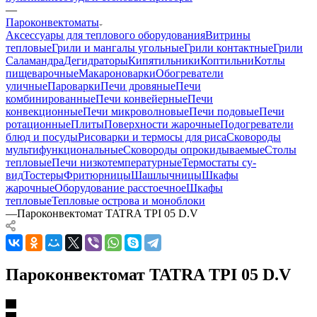
—
Пароконвектоматы
Аксессуары для теплового оборудования
Витрины
тепловые
Грили и мангалы угольные
Грили контактные
Грили
Саламандра
Дегидраторы
Кипятильники
Коптильни
Котлы
пищеварочные
Макароноварки
Обогреватели
уличные
Пароварки
Печи дровяные
Печи
комбинированные
Печи конвейерные
Печи
конвекционные
Печи микроволновые
Печи подовые
Печи
ротационные
Плиты
Поверхности жарочные
Подогреватели
блюд и посуды
Рисоварки и термосы для риса
Сковороды
мультифункциональные
Сковороды опрокидываемые
Столы
тепловые
Печи низкотемпературные
Термостаты су-
вид
Тостеры
Фритюрницы
Шашлычницы
Шкафы
жарочные
Оборудование расстоечное
Шкафы
тепловые
Тепловые острова и моноблоки
—
Пароконвектомат TATRA TPI 05 D.V
Пароконвектомат TATRA TPI 05 D.V