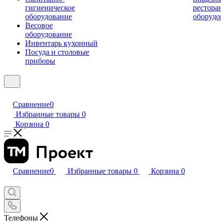
гигиеническое
рестора
оборудование
оборудо
Весовое
оборудование
Инвентарь кухонный
Посуда и столовые
приборы
Сравнение
0
Избранные товары
0
Корзина
0
Сравнение
0
Избранные товары
0
Корзина
0
Телефоны