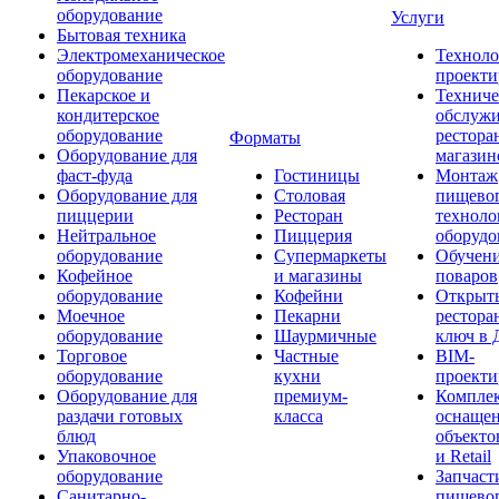
оборудование
Услуги
Бытовая техника
Электромеханическое
Техноло
оборудование
проекти
Пекарское и
Техниче
кондитерское
обслуж
оборудование
рестора
Форматы
Оборудование для
магазин
фаст-фуда
Гостиницы
Монтаж
Оборудование для
Столовая
пищево
пиццерии
Ресторан
техноло
Нейтральное
Пиццерия
оборудо
оборудование
Супермаркеты
Обучени
Кофейное
и магазины
поваров
оборудование
Кофейни
Открыт
Моечное
Пекарни
рестора
оборудование
Шаурмичные
ключ в 
Торговое
Частные
BIM-
оборудование
кухни
проекти
Оборудование для
премиум-
Компле
раздачи готовых
класса
оснаще
блюд
объекто
Упаковочное
и Retail
оборудование
Запчаст
Санитарно-
пищевог