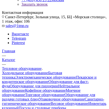
Заказать звонок
Контактная информация
Санкт-Петербург, Зольная улица, 15, БЦ «Морская столица»,
1 этаж, офис 106
sales@1tmp.ru
Вконтакте
Telegram
Pinterest
Главная
—
Каталог
—
Тепловое оборудование
Холодильное оборудование
Бытовая
техника
Электромеханическое оборудование
Пекарское и
кондитерское оборудование
Оборудование для фаст-
фуда
Оборудование для пиццерии
Нейтральное
оборудование
Кофейное оборудование
Моечное
оборудование
Торговое оборудование
Оборудование для
раздачи готовых блюд
Упаковочное оборудование
Санитарно-
гигиеническое оборудование
Весовое оборудование
Инвентарь
кухонный
Посуда и столовые приборы