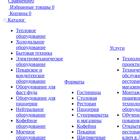
Сравнение
0
Избранные товары
0
Корзина
0
Каталог
Тепловое
оборудование
Холодильное
оборудование
Услуги
Бытовая техника
Электромеханическое
Техноло
оборудование
проекти
Пекарское и
Техниче
кондитерское
обслуж
оборудование
рестора
Форматы
Оборудование для
магазин
фаст-фуда
Гостиницы
Монтаж
Оборудование для
Столовая
пищево
пиццерии
Ресторан
техноло
Нейтральное
Пиццерия
оборудо
оборудование
Супермаркеты
Обучени
Кофейное
и магазины
поваров
оборудование
Кофейни
Открыт
Моечное
Пекарни
рестора
оборудование
Шаурмичные
ключ в 