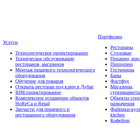
Портфолио
Услуги
Рестораны
Технологическое проектирование
Столовые
Техническое обслуживание
Пекарни, кон
ресторанов, магазинов
Пиццерии
Монтаж пищевого технологического
Гостиницы
оборудования
Бары
Обучение для поваров
Фастфуд
Открыть ресторан под ключ в Дубае
Магазины,
BIM-проектирование
супермаркет
Комплексное оснащение объектов
Объекты соц
HoReCa и Retail
назначения
Запчасти для пищевого и
Фабрики-кухн
ресторанного оборудования
kitchen
Кофейни