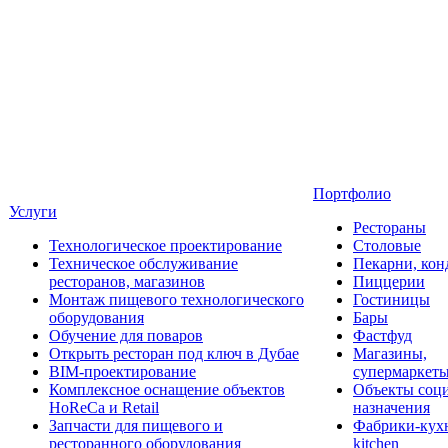
Портфолио
Услуги
Рестораны
Технологическое проектирование
Столовые
Техническое обслуживание
Пекарни, кон
ресторанов, магазинов
Пиццерии
Монтаж пищевого технологического
Гостиницы
оборудования
Бары
Обучение для поваров
Фастфуд
Открыть ресторан под ключ в Дубае
Магазины,
BIM-проектирование
супермаркет
Комплексное оснащение объектов
Объекты соц
HoReCa и Retail
назначения
Запчасти для пищевого и
Фабрики-кухн
ресторанного оборудования
kitchen