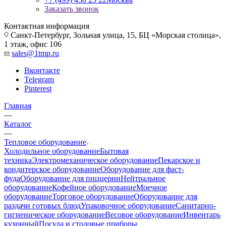
Заказать звонок
Контактная информация
Санкт-Петербург, Зольная улица, 15, БЦ «Морская столица»,
1 этаж, офис 106
sales@1tmp.ru
Вконтакте
Telegram
Pinterest
Главная
—
Каталог
—
Тепловое оборудование
Холодильное оборудование
Бытовая
техника
Электромеханическое оборудование
Пекарское и
кондитерское оборудование
Оборудование для фаст-
фуда
Оборудование для пиццерии
Нейтральное
оборудование
Кофейное оборудование
Моечное
оборудование
Торговое оборудование
Оборудование для
раздачи готовых блюд
Упаковочное оборудование
Санитарно-
гигиеническое оборудование
Весовое оборудование
Инвентарь
кухонный
Посуда и столовые приборы