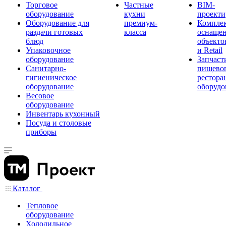
Торговое
Частные
BIM-
оборудование
кухни
проекти
Оборудование для
премиум-
Компле
раздачи готовых
класса
оснаще
блюд
объекто
Упаковочное
и Retail
оборудование
Запчаст
Санитарно-
пищевог
гигиеническое
рестора
оборудование
оборудо
Весовое
оборудование
Инвентарь кухонный
Посуда и столовые
приборы
Каталог
Тепловое
оборудование
Холодильное