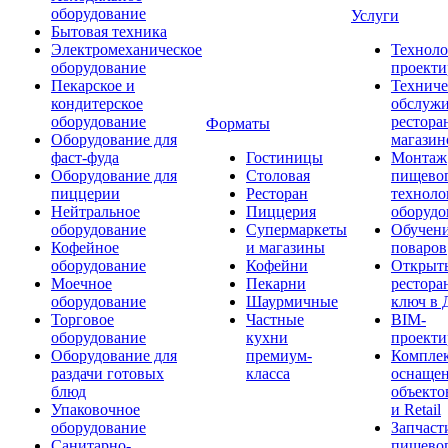
оборудование
Услуги
Бытовая техника
Электромеханическое
Техноло
оборудование
проекти
Пекарское и
Техниче
кондитерское
обслуж
оборудование
рестора
Форматы
Оборудование для
магазин
фаст-фуда
Гостиницы
Монтаж
Оборудование для
Столовая
пищево
пиццерии
Ресторан
техноло
Нейтральное
Пиццерия
оборудо
оборудование
Супермаркеты
Обучени
Кофейное
и магазины
поваров
оборудование
Кофейни
Открыт
Моечное
Пекарни
рестора
оборудование
Шаурмичные
ключ в 
Торговое
Частные
BIM-
оборудование
кухни
проекти
Оборудование для
премиум-
Компле
раздачи готовых
класса
оснаще
блюд
объекто
Упаковочное
и Retail
оборудование
Запчаст
Санитарно-
пищевог