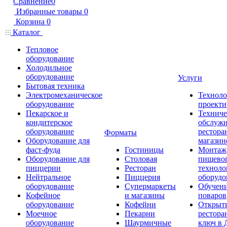
Сравнение
0
Избранные товары
0
Корзина
0
Каталог
Тепловое
оборудование
Холодильное
оборудование
Услуги
Бытовая техника
Электромеханическое
Техноло
оборудование
проекти
Пекарское и
Техниче
кондитерское
обслуж
оборудование
рестора
Форматы
Оборудование для
магазин
фаст-фуда
Гостиницы
Монтаж
Оборудование для
Столовая
пищево
пиццерии
Ресторан
техноло
Нейтральное
Пиццерия
оборудо
оборудование
Супермаркеты
Обучени
Кофейное
и магазины
поваров
оборудование
Кофейни
Открыт
Моечное
Пекарни
рестора
оборудование
Шаурмичные
ключ в 