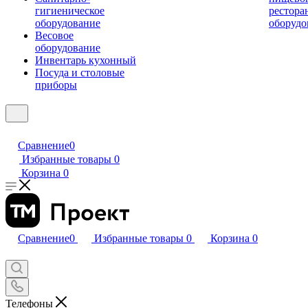
гигиеническое
рестора
оборудование
оборудо
Весовое
оборудование
Инвентарь кухонный
Посуда и столовые
приборы
Сравнение
0
Избранные товары
0
Корзина
0
Сравнение
0
Избранные товары
0
Корзина
0
Телефоны