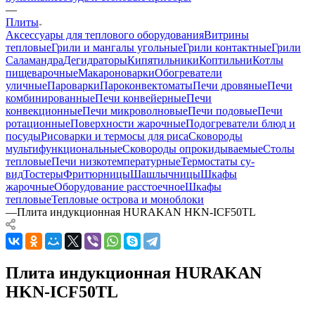
—
Плиты
Аксессуары для теплового оборудования
Витрины
тепловые
Грили и мангалы угольные
Грили контактные
Грили
Саламандра
Дегидраторы
Кипятильники
Коптильни
Котлы
пищеварочные
Макароноварки
Обогреватели
уличные
Пароварки
Пароконвектоматы
Печи дровяные
Печи
комбинированные
Печи конвейерные
Печи
конвекционные
Печи микроволновые
Печи подовые
Печи
ротационные
Поверхности жарочные
Подогреватели блюд и
посуды
Рисоварки и термосы для риса
Сковороды
мультифункциональные
Сковороды опрокидываемые
Столы
тепловые
Печи низкотемпературные
Термостаты су-
вид
Тостеры
Фритюрницы
Шашлычницы
Шкафы
жарочные
Оборудование расстоечное
Шкафы
тепловые
Тепловые острова и моноблоки
—
Плита индукционная HURAKAN HKN-ICF50TL
Плита индукционная HURAKAN
HKN-ICF50TL