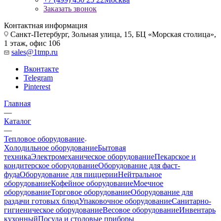
Заказать звонок
Контактная информация
Санкт-Петербург, Зольная улица, 15, БЦ «Морская столица»,
1 этаж, офис 106
sales@1tmp.ru
Вконтакте
Telegram
Pinterest
Главная
—
Каталог
—
Тепловое оборудование
Холодильное оборудование
Бытовая
техника
Электромеханическое оборудование
Пекарское и
кондитерское оборудование
Оборудование для фаст-
фуда
Оборудование для пиццерии
Нейтральное
оборудование
Кофейное оборудование
Моечное
оборудование
Торговое оборудование
Оборудование для
раздачи готовых блюд
Упаковочное оборудование
Санитарно-
гигиеническое оборудование
Весовое оборудование
Инвентарь
кухонный
Посуда и столовые приборы