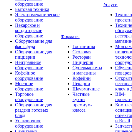
оборудование
Услуги
Бытовая техника
Электромеханическое
Техноло
оборудование
проекти
Пекарское и
Техниче
кондитерское
обслуж
оборудование
рестора
Форматы
Оборудование для
магазин
фаст-фуда
Гостиницы
Монтаж
Оборудование для
Столовая
пищево
пиццерии
Ресторан
техноло
Нейтральное
Пиццерия
оборудо
оборудование
Супермаркеты
Обучени
Кофейное
и магазины
поваров
оборудование
Кофейни
Открыт
Моечное
Пекарни
рестора
оборудование
Шаурмичные
ключ в 
Торговое
Частные
BIM-
оборудование
кухни
проекти
Оборудование для
премиум-
Компле
раздачи готовых
класса
оснаще
блюд
объекто
Упаковочное
и Retail
оборудование
Запчаст
Санитарно-
пищевог