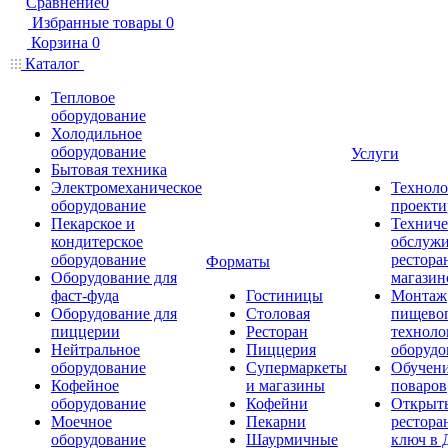
Сравнение
0
Избранные товары
0
Корзина
0
Каталог
Тепловое
оборудование
Холодильное
оборудование
Услуги
Бытовая техника
Электромеханическое
Техноло
оборудование
проекти
Пекарское и
Техниче
кондитерское
обслуж
оборудование
рестора
Форматы
Оборудование для
магазин
фаст-фуда
Гостиницы
Монтаж
Оборудование для
Столовая
пищево
пиццерии
Ресторан
техноло
Нейтральное
Пиццерия
оборудо
оборудование
Супермаркеты
Обучени
Кофейное
и магазины
поваров
оборудование
Кофейни
Открыт
Моечное
Пекарни
рестора
оборудование
Шаурмичные
ключ в 