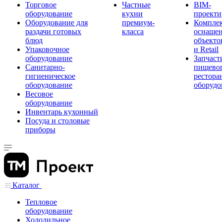
Торговое
Частные
BIM-
оборудование
кухни
проекти
Оборудование для
премиум-
Компле
раздачи готовых
класса
оснаще
блюд
объекто
Упаковочное
и Retail
оборудование
Запчаст
Санитарно-
пищевог
гигиеническое
рестора
оборудование
оборудо
Весовое
оборудование
Инвентарь кухонный
Посуда и столовые
приборы
Каталог
Тепловое
оборудование
Холодильное