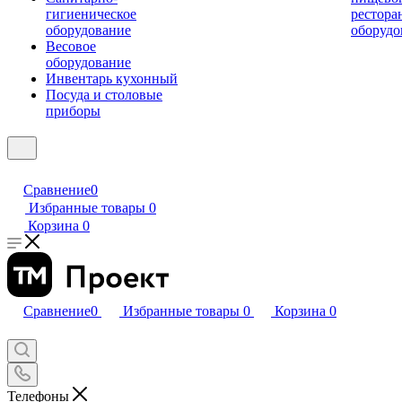
гигиеническое
рестора
оборудование
оборудо
Весовое
оборудование
Инвентарь кухонный
Посуда и столовые
приборы
Сравнение
0
Избранные товары
0
Корзина
0
Сравнение
0
Избранные товары
0
Корзина
0
Телефоны