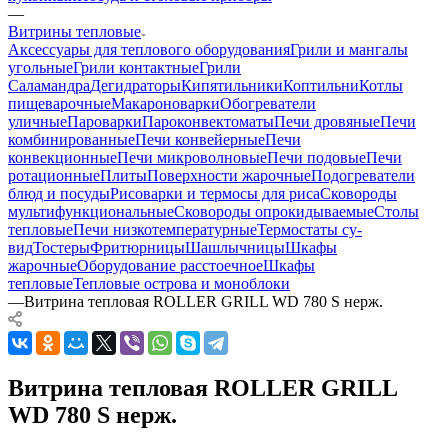
—
Витрины тепловые
Аксессуары для теплового оборудования
Грили и мангалы
угольные
Грили контактные
Грили
Саламандра
Дегидраторы
Кипятильники
Коптильни
Котлы
пищеварочные
Макароноварки
Обогреватели
уличные
Пароварки
Пароконвектоматы
Печи дровяные
Печи
комбинированные
Печи конвейерные
Печи
конвекционные
Печи микроволновые
Печи подовые
Печи
ротационные
Плиты
Поверхности жарочные
Подогреватели
блюд и посуды
Рисоварки и термосы для риса
Сковороды
мультифункциональные
Сковороды опрокидываемые
Столы
тепловые
Печи низкотемпературные
Термостаты су-
вид
Тостеры
Фритюрницы
Шашлычницы
Шкафы
жарочные
Оборудование расстоечное
Шкафы
тепловые
Тепловые острова и моноблоки
—
Витрина тепловая ROLLER GRILL WD 780 S нерж.
Витрина тепловая ROLLER GRILL
WD 780 S нерж.