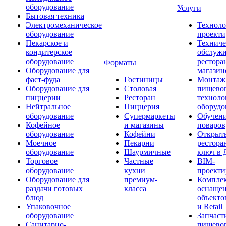
оборудование
Услуги
Бытовая техника
Электромеханическое
Техноло
оборудование
проекти
Пекарское и
Техниче
кондитерское
обслуж
оборудование
рестора
Форматы
Оборудование для
магазин
фаст-фуда
Гостиницы
Монтаж
Оборудование для
Столовая
пищево
пиццерии
Ресторан
техноло
Нейтральное
Пиццерия
оборудо
оборудование
Супермаркеты
Обучени
Кофейное
и магазины
поваров
оборудование
Кофейни
Открыт
Моечное
Пекарни
рестора
оборудование
Шаурмичные
ключ в 
Торговое
Частные
BIM-
оборудование
кухни
проекти
Оборудование для
премиум-
Компле
раздачи готовых
класса
оснаще
блюд
объекто
Упаковочное
и Retail
оборудование
Запчаст
Санитарно-
пищевог