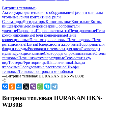
—
Витрины тепловые
Аксессуары для теплового оборудования
Грили и мангалы
угольные
Грили контактные
Грили
Саламандра
Дегидраторы
Кипятильники
Коптильни
Котлы
пищеварочные
Макароноварки
Обогреватели
уличные
Пароварки
Пароконвектоматы
Печи дровяные
Печи
комбинированные
Печи конвейерные
Печи
конвекционные
Печи микроволновые
Печи подовые
Печи
ротационные
Плиты
Поверхности жарочные
Подогреватели
блюд и посуды
Рисоварки и термосы для риса
Сковороды
мультифункциональные
Сковороды опрокидываемые
Столы
тепловые
Печи низкотемпературные
Термостаты су-
вид
Тостеры
Фритюрницы
Шашлычницы
Шкафы
жарочные
Оборудование расстоечное
Шкафы
тепловые
Тепловые острова и моноблоки
—
Витрина тепловая HURAKAN HKN-WD30B
Витрина тепловая HURAKAN HKN-
WD30B