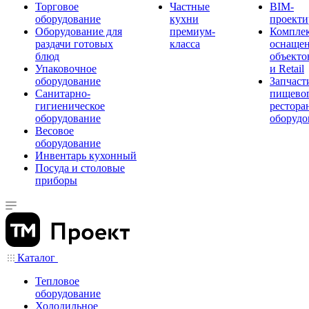
Торговое
Частные
BIM-
оборудование
кухни
проекти
Оборудование для
премиум-
Компле
раздачи готовых
класса
оснаще
блюд
объекто
Упаковочное
и Retail
оборудование
Запчаст
Санитарно-
пищевог
гигиеническое
рестора
оборудование
оборудо
Весовое
оборудование
Инвентарь кухонный
Посуда и столовые
приборы
Каталог
Тепловое
оборудование
Холодильное