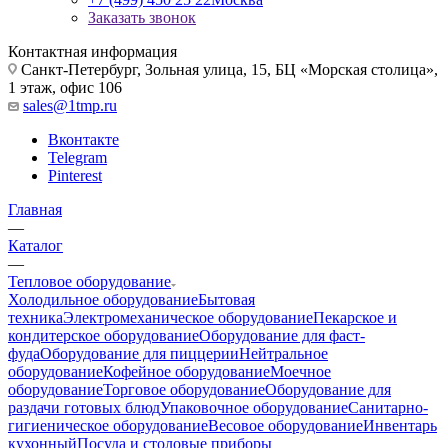
Заказать звонок
Контактная информация
Санкт-Петербург, Зольная улица, 15, БЦ «Морская столица»,
1 этаж, офис 106
sales@1tmp.ru
Вконтакте
Telegram
Pinterest
Главная
—
Каталог
—
Тепловое оборудование
Холодильное оборудование
Бытовая
техника
Электромеханическое оборудование
Пекарское и
кондитерское оборудование
Оборудование для фаст-
фуда
Оборудование для пиццерии
Нейтральное
оборудование
Кофейное оборудование
Моечное
оборудование
Торговое оборудование
Оборудование для
раздачи готовых блюд
Упаковочное оборудование
Санитарно-
гигиеническое оборудование
Весовое оборудование
Инвентарь
кухонный
Посуда и столовые приборы