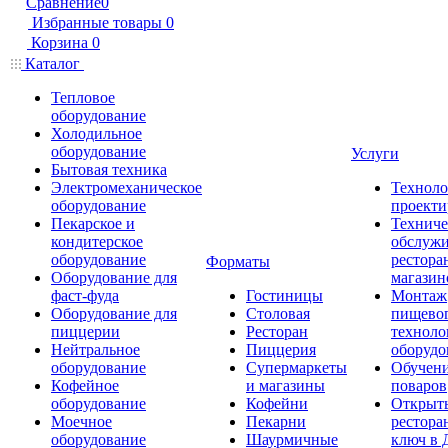
Сравнение
0
Избранные товары
0
Корзина
0
Каталог
Тепловое
оборудование
Холодильное
оборудование
Услуги
Бытовая техника
Электромеханическое
Техноло
оборудование
проекти
Пекарское и
Техниче
кондитерское
обслуж
оборудование
рестора
Форматы
Оборудование для
магазин
фаст-фуда
Гостиницы
Монтаж
Оборудование для
Столовая
пищево
пиццерии
Ресторан
техноло
Нейтральное
Пиццерия
оборудо
оборудование
Супермаркеты
Обучени
Кофейное
и магазины
поваров
оборудование
Кофейни
Открыт
Моечное
Пекарни
рестора
оборудование
Шаурмичные
ключ в 