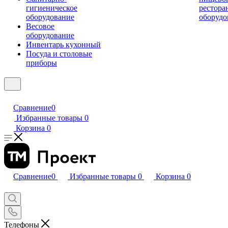
гигиеническое
рестора
оборудование
оборудо
Весовое
оборудование
Инвентарь кухонный
Посуда и столовые
приборы
Сравнение
0
Избранные товары
0
Корзина
0
Сравнение
0
Избранные товары
0
Корзина
0
Телефоны