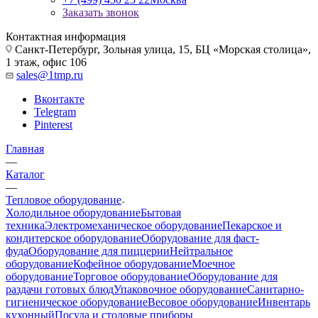
Заказать звонок
Контактная информация
Санкт-Петербург, Зольная улица, 15, БЦ «Морская столица»,
1 этаж, офис 106
sales@1tmp.ru
Вконтакте
Telegram
Pinterest
Главная
—
Каталог
—
Тепловое оборудование
Холодильное оборудование
Бытовая
техника
Электромеханическое оборудование
Пекарское и
кондитерское оборудование
Оборудование для фаст-
фуда
Оборудование для пиццерии
Нейтральное
оборудование
Кофейное оборудование
Моечное
оборудование
Торговое оборудование
Оборудование для
раздачи готовых блюд
Упаковочное оборудование
Санитарно-
гигиеническое оборудование
Весовое оборудование
Инвентарь
кухонный
Посуда и столовые приборы