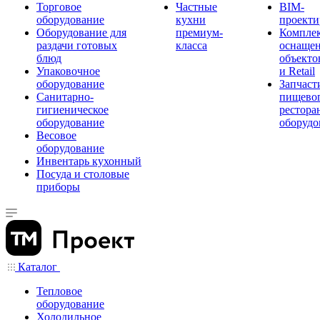
Торговое
Частные
BIM-
оборудование
кухни
проекти
Оборудование для
премиум-
Компле
раздачи готовых
класса
оснаще
блюд
объекто
Упаковочное
и Retail
оборудование
Запчаст
Санитарно-
пищевог
гигиеническое
рестора
оборудование
оборудо
Весовое
оборудование
Инвентарь кухонный
Посуда и столовые
приборы
Каталог
Тепловое
оборудование
Холодильное