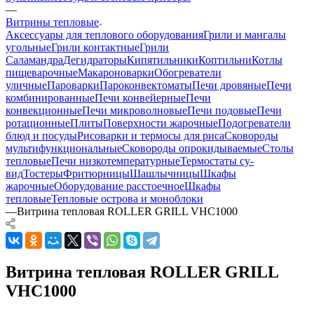
—
Витрины тепловые
Аксессуары для теплового оборудования
Грили и мангалы
угольные
Грили контактные
Грили
Саламандра
Дегидраторы
Кипятильники
Коптильни
Котлы
пищеварочные
Макароноварки
Обогреватели
уличные
Пароварки
Пароконвектоматы
Печи дровяные
Печи
комбинированные
Печи конвейерные
Печи
конвекционные
Печи микроволновые
Печи подовые
Печи
ротационные
Плиты
Поверхности жарочные
Подогреватели
блюд и посуды
Рисоварки и термосы для риса
Сковороды
мультифункциональные
Сковороды опрокидываемые
Столы
тепловые
Печи низкотемпературные
Термостаты су-
вид
Тостеры
Фритюрницы
Шашлычницы
Шкафы
жарочные
Оборудование расстоечное
Шкафы
тепловые
Тепловые острова и моноблоки
—
Витрина тепловая ROLLER GRILL VHC1000
Витрина тепловая ROLLER GRILL
VHC1000