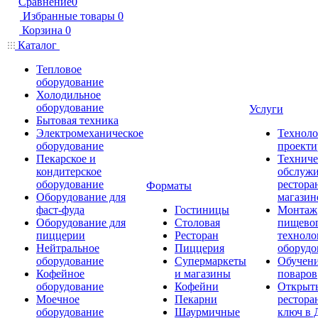
Сравнение
0
Избранные товары
0
Корзина
0
Каталог
Тепловое
оборудование
Холодильное
оборудование
Услуги
Бытовая техника
Электромеханическое
Техноло
оборудование
проекти
Пекарское и
Техниче
кондитерское
обслуж
оборудование
рестора
Форматы
Оборудование для
магазин
фаст-фуда
Гостиницы
Монтаж
Оборудование для
Столовая
пищево
пиццерии
Ресторан
техноло
Нейтральное
Пиццерия
оборудо
оборудование
Супермаркеты
Обучени
Кофейное
и магазины
поваров
оборудование
Кофейни
Открыт
Моечное
Пекарни
рестора
оборудование
Шаурмичные
ключ в 