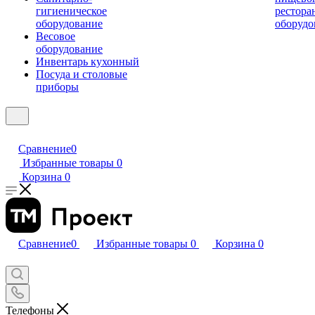
гигиеническое
рестора
оборудование
оборудо
Весовое
оборудование
Инвентарь кухонный
Посуда и столовые
приборы
Сравнение
0
Избранные товары
0
Корзина
0
Сравнение
0
Избранные товары
0
Корзина
0
Телефоны