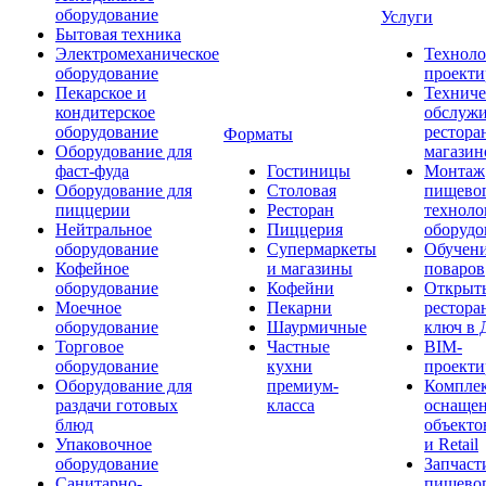
оборудование
Услуги
Бытовая техника
Электромеханическое
Техноло
оборудование
проекти
Пекарское и
Техниче
кондитерское
обслуж
оборудование
рестора
Форматы
Оборудование для
магазин
фаст-фуда
Гостиницы
Монтаж
Оборудование для
Столовая
пищево
пиццерии
Ресторан
техноло
Нейтральное
Пиццерия
оборудо
оборудование
Супермаркеты
Обучени
Кофейное
и магазины
поваров
оборудование
Кофейни
Открыт
Моечное
Пекарни
рестора
оборудование
Шаурмичные
ключ в 
Торговое
Частные
BIM-
оборудование
кухни
проекти
Оборудование для
премиум-
Компле
раздачи готовых
класса
оснаще
блюд
объекто
Упаковочное
и Retail
оборудование
Запчаст
Санитарно-
пищевог