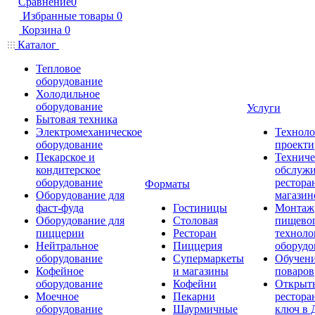
Сравнение
0
Избранные товары
0
Корзина
0
Каталог
Тепловое
оборудование
Холодильное
оборудование
Услуги
Бытовая техника
Электромеханическое
Техноло
оборудование
проекти
Пекарское и
Техниче
кондитерское
обслуж
оборудование
рестора
Форматы
Оборудование для
магазин
фаст-фуда
Гостиницы
Монтаж
Оборудование для
Столовая
пищево
пиццерии
Ресторан
техноло
Нейтральное
Пиццерия
оборудо
оборудование
Супермаркеты
Обучени
Кофейное
и магазины
поваров
оборудование
Кофейни
Открыт
Моечное
Пекарни
рестора
оборудование
Шаурмичные
ключ в 