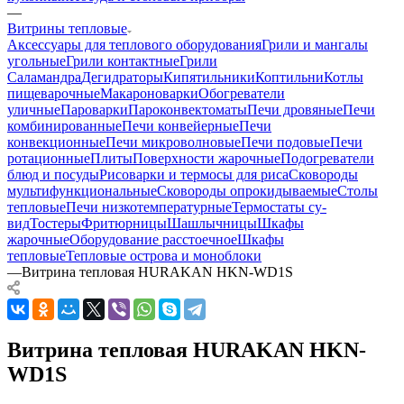
—
Витрины тепловые
Аксессуары для теплового оборудования
Грили и мангалы
угольные
Грили контактные
Грили
Саламандра
Дегидраторы
Кипятильники
Коптильни
Котлы
пищеварочные
Макароноварки
Обогреватели
уличные
Пароварки
Пароконвектоматы
Печи дровяные
Печи
комбинированные
Печи конвейерные
Печи
конвекционные
Печи микроволновые
Печи подовые
Печи
ротационные
Плиты
Поверхности жарочные
Подогреватели
блюд и посуды
Рисоварки и термосы для риса
Сковороды
мультифункциональные
Сковороды опрокидываемые
Столы
тепловые
Печи низкотемпературные
Термостаты су-
вид
Тостеры
Фритюрницы
Шашлычницы
Шкафы
жарочные
Оборудование расстоечное
Шкафы
тепловые
Тепловые острова и моноблоки
—
Витрина тепловая HURAKAN HKN-WD1S
Витрина тепловая HURAKAN HKN-
WD1S