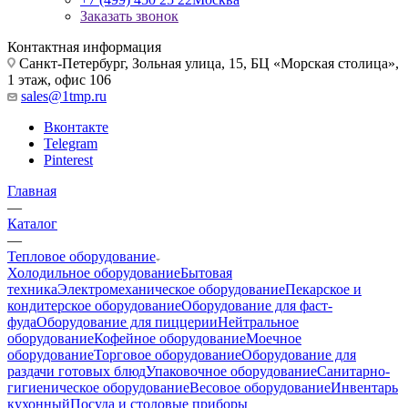
Заказать звонок
Контактная информация
Санкт-Петербург, Зольная улица, 15, БЦ «Морская столица»,
1 этаж, офис 106
sales@1tmp.ru
Вконтакте
Telegram
Pinterest
Главная
—
Каталог
—
Тепловое оборудование
Холодильное оборудование
Бытовая
техника
Электромеханическое оборудование
Пекарское и
кондитерское оборудование
Оборудование для фаст-
фуда
Оборудование для пиццерии
Нейтральное
оборудование
Кофейное оборудование
Моечное
оборудование
Торговое оборудование
Оборудование для
раздачи готовых блюд
Упаковочное оборудование
Санитарно-
гигиеническое оборудование
Весовое оборудование
Инвентарь
кухонный
Посуда и столовые приборы