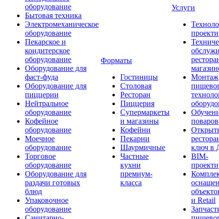
оборудование
Услуги
Бытовая техника
Электромеханическое
Техноло
оборудование
проекти
Пекарское и
Техниче
кондитерское
обслуж
оборудование
рестора
Форматы
Оборудование для
магазин
фаст-фуда
Гостиницы
Монтаж
Оборудование для
Столовая
пищево
пиццерии
Ресторан
техноло
Нейтральное
Пиццерия
оборудо
оборудование
Супермаркеты
Обучени
Кофейное
и магазины
поваров
оборудование
Кофейни
Открыт
Моечное
Пекарни
рестора
оборудование
Шаурмичные
ключ в 
Торговое
Частные
BIM-
оборудование
кухни
проекти
Оборудование для
премиум-
Компле
раздачи готовых
класса
оснаще
блюд
объекто
Упаковочное
и Retail
оборудование
Запчаст
Санитарно-
пищевог