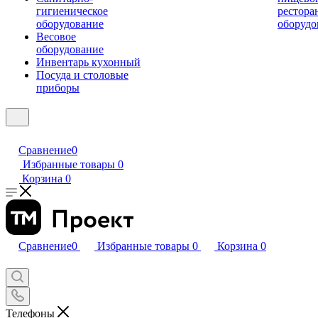
гигиеническое
рестора
оборудование
оборудо
Весовое
оборудование
Инвентарь кухонный
Посуда и столовые
приборы
Сравнение
0
Избранные товары
0
Корзина
0
Сравнение
0
Избранные товары
0
Корзина
0
Телефоны