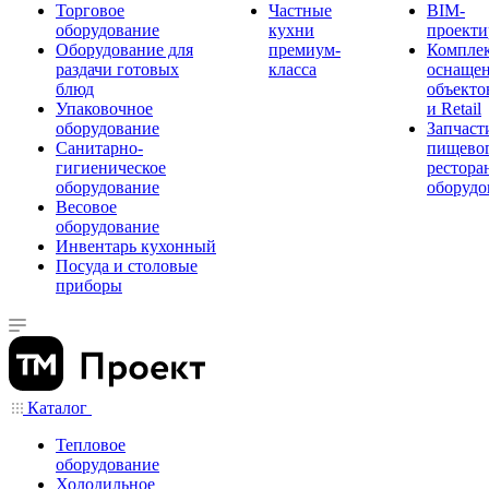
Торговое
Частные
BIM-
оборудование
кухни
проекти
Оборудование для
премиум-
Компле
раздачи готовых
класса
оснаще
блюд
объекто
Упаковочное
и Retail
оборудование
Запчаст
Санитарно-
пищевог
гигиеническое
рестора
оборудование
оборудо
Весовое
оборудование
Инвентарь кухонный
Посуда и столовые
приборы
Каталог
Тепловое
оборудование
Холодильное