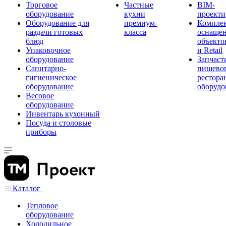
Торговое
Частные
BIM-
оборудование
кухни
проекти
Оборудование для
премиум-
Компле
раздачи готовых
класса
оснаще
блюд
объекто
Упаковочное
и Retail
оборудование
Запчаст
Санитарно-
пищевог
гигиеническое
рестора
оборудование
оборудо
Весовое
оборудование
Инвентарь кухонный
Посуда и столовые
приборы
Каталог
Тепловое
оборудование
Холодильное