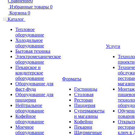
Сравнение
0
Избранные товары
0
Корзина
0
Каталог
Тепловое
оборудование
Холодильное
оборудование
Услуги
Бытовая техника
Электромеханическое
Техноло
оборудование
проекти
Пекарское и
Техниче
кондитерское
обслуж
оборудование
рестора
Форматы
Оборудование для
магазин
фаст-фуда
Гостиницы
Монтаж
Оборудование для
Столовая
пищево
пиццерии
Ресторан
техноло
Нейтральное
Пиццерия
оборудо
оборудование
Супермаркеты
Обучени
Кофейное
и магазины
поваров
оборудование
Кофейни
Открыт
Моечное
Пекарни
рестора
оборудование
Шаурмичные
ключ в 