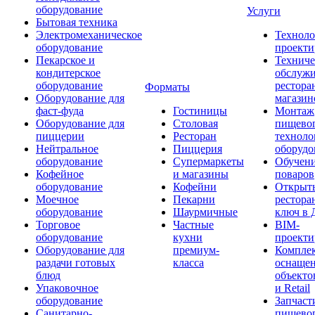
оборудование
Услуги
Бытовая техника
Электромеханическое
Техноло
оборудование
проекти
Пекарское и
Техниче
кондитерское
обслуж
оборудование
рестора
Форматы
Оборудование для
магазин
фаст-фуда
Гостиницы
Монтаж
Оборудование для
Столовая
пищево
пиццерии
Ресторан
техноло
Нейтральное
Пиццерия
оборудо
оборудование
Супермаркеты
Обучени
Кофейное
и магазины
поваров
оборудование
Кофейни
Открыт
Моечное
Пекарни
рестора
оборудование
Шаурмичные
ключ в 
Торговое
Частные
BIM-
оборудование
кухни
проекти
Оборудование для
премиум-
Компле
раздачи готовых
класса
оснаще
блюд
объекто
Упаковочное
и Retail
оборудование
Запчаст
Санитарно-
пищевог