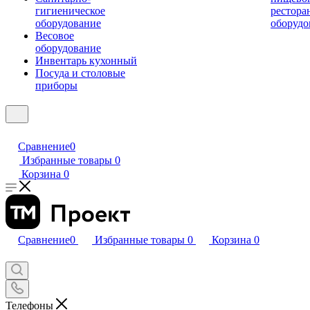
гигиеническое
рестора
оборудование
оборудо
Весовое
оборудование
Инвентарь кухонный
Посуда и столовые
приборы
Сравнение
0
Избранные товары
0
Корзина
0
Сравнение
0
Избранные товары
0
Корзина
0
Телефоны