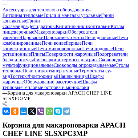
—
Аксессуары для теплового оборудования
Витрины тепловые
Грили и мангалы угольные
Грили
контактные
Грили
Саламандра
Дегидраторы
Кипятильники
Коптильни
Котлы
пищеварочные
Макароноварки
Обогреватели
уличные
Пароварки
Пароконвектоматы
Печи дровяные
Печи
комбинированные
Печи конвейерные
Печи
конвекционные
Печи микроволновые
Печи подовые
Печи
ротационные
Плиты
Поверхности жарочные
Подогреватели
блюд и посуды
Рисоварки и термосы для риса
Сковороды
мультифункциональные
Сковороды опрокидываемые
Столы
тепловые
Печи низкотемпературные
Термостаты су-
вид
Тостеры
Фритюрницы
Шашлычницы
Шкафы
жарочные
Оборудование расстоечное
Шкафы
тепловые
Тепловые острова и моноблоки
—
Корзина для макароноварки APACH CHEF LINE
SLSXPC3MP
Корзина для макароноварки APACH
CHEF LINE SLSXPC3MP