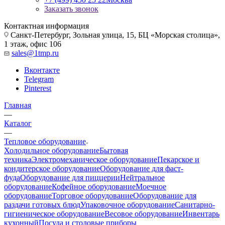
Заказать звонок
Контактная информация
Санкт-Петербург, Зольная улица, 15, БЦ «Морская столица»,
1 этаж, офис 106
sales@1tmp.ru
Вконтакте
Telegram
Pinterest
Главная
—
Каталог
—
Тепловое оборудование
Холодильное оборудование
Бытовая
техника
Электромеханическое оборудование
Пекарское и
кондитерское оборудование
Оборудование для фаст-
фуда
Оборудование для пиццерии
Нейтральное
оборудование
Кофейное оборудование
Моечное
оборудование
Торговое оборудование
Оборудование для
раздачи готовых блюд
Упаковочное оборудование
Санитарно-
гигиеническое оборудование
Весовое оборудование
Инвентарь
кухонный
Посуда и столовые приборы