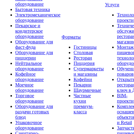
оборудование
Услуги
Бытовая техника
Электромеханическое
Техноло
оборудование
проекти
Пекарское и
Техниче
кондитерское
обслуж
оборудование
рестора
Форматы
Оборудование для
магазин
фаст-фуда
Гостиницы
Монтаж
Оборудование для
Столовая
пищево
пиццерии
Ресторан
техноло
Нейтральное
Пиццерия
оборудо
оборудование
Супермаркеты
Обучени
Кофейное
и магазины
поваров
оборудование
Кофейни
Открыт
Моечное
Пекарни
рестора
оборудование
Шаурмичные
ключ в 
Торговое
Частные
BIM-
оборудование
кухни
проекти
Оборудование для
премиум-
Компле
раздачи готовых
класса
оснаще
блюд
объекто
Упаковочное
и Retail
оборудование
Запчаст
Санитарно-
пищевог