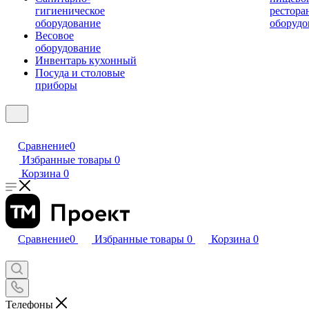
гигиеническое
рестора
оборудование
оборудо
Весовое
оборудование
Инвентарь кухонный
Посуда и столовые
приборы
Сравнение
0
Избранные товары
0
Корзина
0
Сравнение
0
Избранные товары
0
Корзина
0
Телефоны