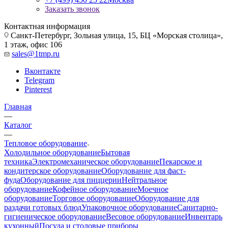
Заказать звонок
Контактная информация
Санкт-Петербург, Зольная улица, 15, БЦ «Морская столица»,
1 этаж, офис 106
sales@1tmp.ru
Вконтакте
Telegram
Pinterest
Главная
—
Каталог
—
Тепловое оборудование
Холодильное оборудование
Бытовая
техника
Электромеханическое оборудование
Пекарское и
кондитерское оборудование
Оборудование для фаст-
фуда
Оборудование для пиццерии
Нейтральное
оборудование
Кофейное оборудование
Моечное
оборудование
Торговое оборудование
Оборудование для
раздачи готовых блюд
Упаковочное оборудование
Санитарно-
гигиеническое оборудование
Весовое оборудование
Инвентарь
кухонный
Посуда и столовые приборы