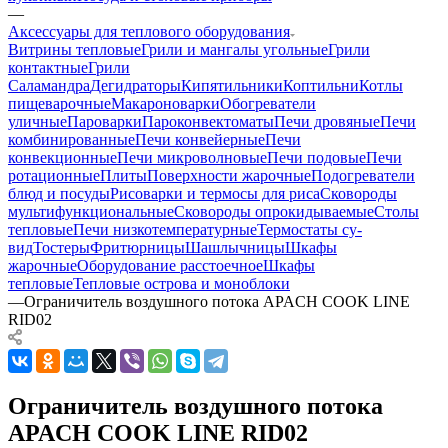
—
Аксессуары для теплового оборудования
Витрины тепловые
Грили и мангалы угольные
Грили
контактные
Грили
Саламандра
Дегидраторы
Кипятильники
Коптильни
Котлы
пищеварочные
Макароноварки
Обогреватели
уличные
Пароварки
Пароконвектоматы
Печи дровяные
Печи
комбинированные
Печи конвейерные
Печи
конвекционные
Печи микроволновые
Печи подовые
Печи
ротационные
Плиты
Поверхности жарочные
Подогреватели
блюд и посуды
Рисоварки и термосы для риса
Сковороды
мультифункциональные
Сковороды опрокидываемые
Столы
тепловые
Печи низкотемпературные
Термостаты су-
вид
Тостеры
Фритюрницы
Шашлычницы
Шкафы
жарочные
Оборудование расстоечное
Шкафы
тепловые
Тепловые острова и моноблоки
—
Ограничитель воздушного потока APACH COOK LINE
RID02
Ограничитель воздушного потока
APACH COOK LINE RID02