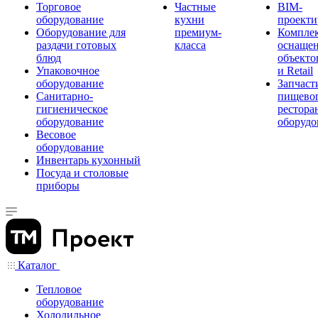
Торговое
Частные
BIM-
оборудование
кухни
проекти
Оборудование для
премиум-
Компле
раздачи готовых
класса
оснаще
блюд
объекто
Упаковочное
и Retail
оборудование
Запчаст
Санитарно-
пищевог
гигиеническое
рестора
оборудование
оборудо
Весовое
оборудование
Инвентарь кухонный
Посуда и столовые
приборы
Каталог
Тепловое
оборудование
Холодильное