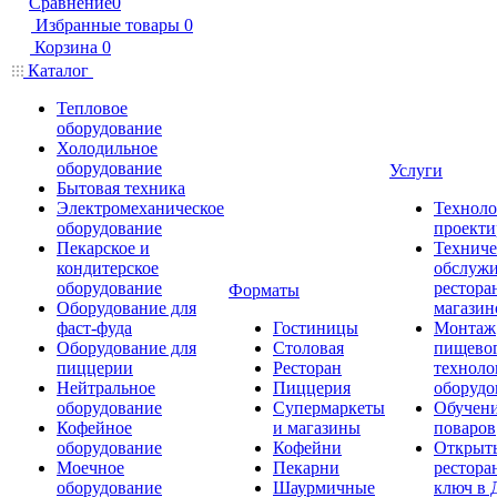
Сравнение
0
Избранные товары
0
Корзина
0
Каталог
Тепловое
оборудование
Холодильное
оборудование
Услуги
Бытовая техника
Электромеханическое
Техноло
оборудование
проекти
Пекарское и
Техниче
кондитерское
обслуж
оборудование
рестора
Форматы
Оборудование для
магазин
фаст-фуда
Гостиницы
Монтаж
Оборудование для
Столовая
пищево
пиццерии
Ресторан
техноло
Нейтральное
Пиццерия
оборудо
оборудование
Супермаркеты
Обучени
Кофейное
и магазины
поваров
оборудование
Кофейни
Открыт
Моечное
Пекарни
рестора
оборудование
Шаурмичные
ключ в 