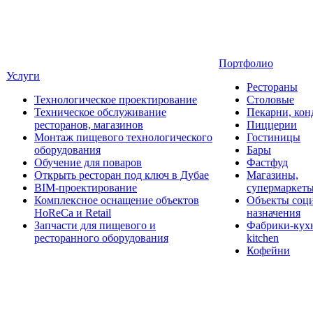
Портфолио
Услуги
Рестораны
Технологическое проектирование
Столовые
Техническое обслуживание
Пекарни, кон
ресторанов, магазинов
Пиццерии
Монтаж пищевого технологического
Гостиницы
оборудования
Бары
Обучение для поваров
Фастфуд
Открыть ресторан под ключ в Дубае
Магазины,
BIM-проектирование
супермаркет
Комплексное оснащение объектов
Объекты соц
HoReCa и Retail
назначения
Запчасти для пищевого и
Фабрики-кухн
ресторанного оборудования
kitchen
Кофейни