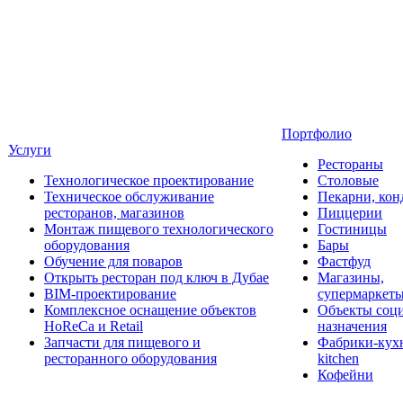
Портфолио
Услуги
Рестораны
Технологическое проектирование
Столовые
Техническое обслуживание
Пекарни, кон
ресторанов, магазинов
Пиццерии
Монтаж пищевого технологического
Гостиницы
оборудования
Бары
Обучение для поваров
Фастфуд
Открыть ресторан под ключ в Дубае
Магазины,
BIM-проектирование
супермаркет
Комплексное оснащение объектов
Объекты соц
HoReCa и Retail
назначения
Запчасти для пищевого и
Фабрики-кухн
ресторанного оборудования
kitchen
Кофейни