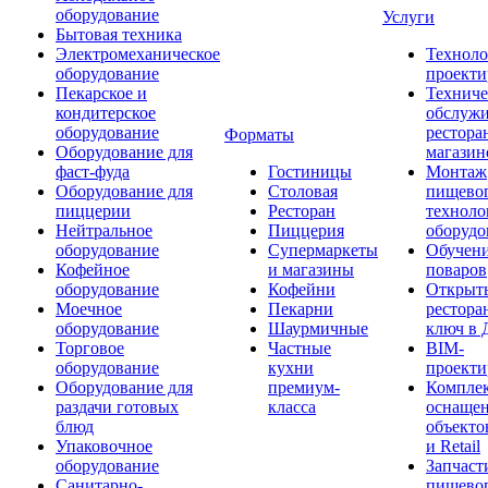
оборудование
Услуги
Бытовая техника
Электромеханическое
Техноло
оборудование
проекти
Пекарское и
Техниче
кондитерское
обслуж
оборудование
рестора
Форматы
Оборудование для
магазин
фаст-фуда
Гостиницы
Монтаж
Оборудование для
Столовая
пищево
пиццерии
Ресторан
техноло
Нейтральное
Пиццерия
оборудо
оборудование
Супермаркеты
Обучени
Кофейное
и магазины
поваров
оборудование
Кофейни
Открыт
Моечное
Пекарни
рестора
оборудование
Шаурмичные
ключ в 
Торговое
Частные
BIM-
оборудование
кухни
проекти
Оборудование для
премиум-
Компле
раздачи готовых
класса
оснаще
блюд
объекто
Упаковочное
и Retail
оборудование
Запчаст
Санитарно-
пищевог