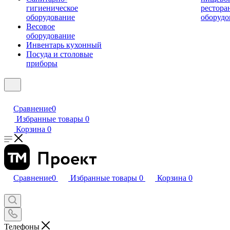
гигиеническое
рестора
оборудование
оборудо
Весовое
оборудование
Инвентарь кухонный
Посуда и столовые
приборы
Сравнение
0
Избранные товары
0
Корзина
0
Сравнение
0
Избранные товары
0
Корзина
0
Телефоны