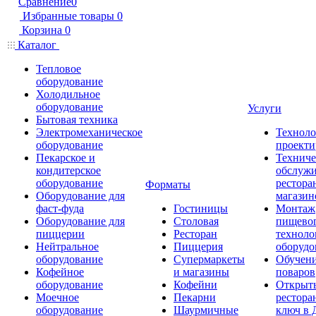
Сравнение
0
Избранные товары
0
Корзина
0
Каталог
Тепловое
оборудование
Холодильное
оборудование
Услуги
Бытовая техника
Электромеханическое
Техноло
оборудование
проекти
Пекарское и
Техниче
кондитерское
обслуж
оборудование
рестора
Форматы
Оборудование для
магазин
фаст-фуда
Гостиницы
Монтаж
Оборудование для
Столовая
пищево
пиццерии
Ресторан
техноло
Нейтральное
Пиццерия
оборудо
оборудование
Супермаркеты
Обучени
Кофейное
и магазины
поваров
оборудование
Кофейни
Открыт
Моечное
Пекарни
рестора
оборудование
Шаурмичные
ключ в 