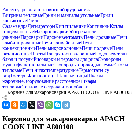
—
Аксессуары для теплового оборудования
Витрины тепловые
Грили и мангалы угольные
Грили
контактные
Грили
Саламандра
Дегидраторы
Кипятильники
Коптильни
Котлы
пищеварочные
Макароноварки
Обогреватели
уличные
Пароварки
Пароконвектоматы
Печи дровяные
Печи
комбинированные
Печи конвейерные
Печи
конвекционные
Печи микроволновые
Печи подовые
Печи
ротационные
Плиты
Поверхности жарочные
Подогреватели
блюд и посуды
Рисоварки и термосы для риса
Сковороды
мультифункциональные
Сковороды опрокидываемые
Столы
тепловые
Печи низкотемпературные
Термостаты су-
вид
Тостеры
Фритюрницы
Шашлычницы
Шкафы
жарочные
Оборудование расстоечное
Шкафы
тепловые
Тепловые острова и моноблоки
—
Корзина для макароноварки APACH COOK LINE A800108
Корзина для макароноварки APACH
COOK LINE A800108