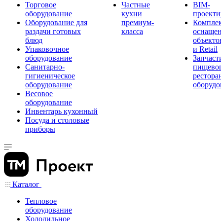
Торговое
Частные
BIM-
оборудование
кухни
проекти
Оборудование для
премиум-
Компле
раздачи готовых
класса
оснаще
блюд
объекто
Упаковочное
и Retail
оборудование
Запчаст
Санитарно-
пищевог
гигиеническое
рестора
оборудование
оборудо
Весовое
оборудование
Инвентарь кухонный
Посуда и столовые
приборы
Каталог
Тепловое
оборудование
Холодильное