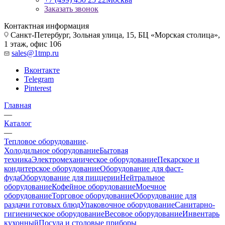
Заказать звонок
Контактная информация
Санкт-Петербург, Зольная улица, 15, БЦ «Морская столица»,
1 этаж, офис 106
sales@1tmp.ru
Вконтакте
Telegram
Pinterest
Главная
—
Каталог
—
Тепловое оборудование
Холодильное оборудование
Бытовая
техника
Электромеханическое оборудование
Пекарское и
кондитерское оборудование
Оборудование для фаст-
фуда
Оборудование для пиццерии
Нейтральное
оборудование
Кофейное оборудование
Моечное
оборудование
Торговое оборудование
Оборудование для
раздачи готовых блюд
Упаковочное оборудование
Санитарно-
гигиеническое оборудование
Весовое оборудование
Инвентарь
кухонный
Посуда и столовые приборы