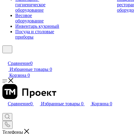
гигиеническое
рестора
оборудование
оборудо
Весовое
оборудование
Инвентарь кухонный
Посуда и столовые
приборы
Сравнение
0
Избранные товары
0
Корзина
0
Сравнение
0
Избранные товары
0
Корзина
0
Телефоны