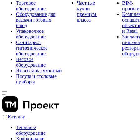
Торговое
Частные
BIM-
оборудование
кухни
проекти
Оборудование для
премиум-
Компле
раздачи готовых
класса
оснаще
блюд
объекто
Упаковочное
и Retail
оборудование
Запчаст
Санитарно-
пищевог
гигиеническое
рестора
оборудование
оборудо
Весовое
оборудование
Инвентарь кухонный
Посуда и столовые
приборы
Каталог
Тепловое
оборудование
Холодильное