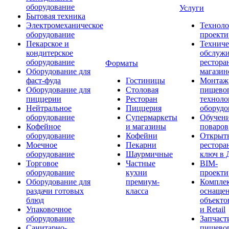
оборудование
Услуги
Бытовая техника
Электромеханическое
Техноло
оборудование
проекти
Пекарское и
Техниче
кондитерское
обслуж
оборудование
рестора
Форматы
Оборудование для
магазин
фаст-фуда
Гостиницы
Монтаж
Оборудование для
Столовая
пищево
пиццерии
Ресторан
техноло
Нейтральное
Пиццерия
оборудо
оборудование
Супермаркеты
Обучени
Кофейное
и магазины
поваров
оборудование
Кофейни
Открыт
Моечное
Пекарни
рестора
оборудование
Шаурмичные
ключ в 
Торговое
Частные
BIM-
оборудование
кухни
проекти
Оборудование для
премиум-
Компле
раздачи готовых
класса
оснаще
блюд
объекто
Упаковочное
и Retail
оборудование
Запчаст
Санитарно-
пищевог