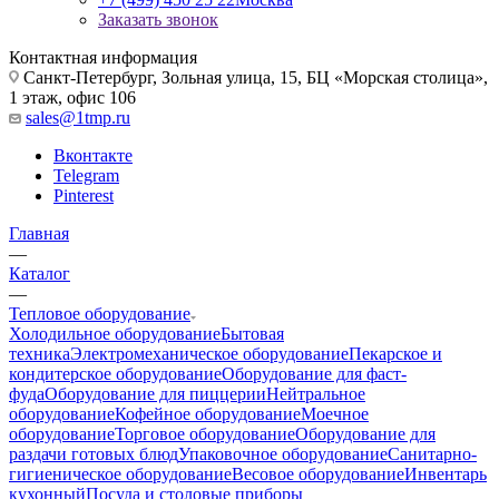
Заказать звонок
Контактная информация
Санкт-Петербург, Зольная улица, 15, БЦ «Морская столица»,
1 этаж, офис 106
sales@1tmp.ru
Вконтакте
Telegram
Pinterest
Главная
—
Каталог
—
Тепловое оборудование
Холодильное оборудование
Бытовая
техника
Электромеханическое оборудование
Пекарское и
кондитерское оборудование
Оборудование для фаст-
фуда
Оборудование для пиццерии
Нейтральное
оборудование
Кофейное оборудование
Моечное
оборудование
Торговое оборудование
Оборудование для
раздачи готовых блюд
Упаковочное оборудование
Санитарно-
гигиеническое оборудование
Весовое оборудование
Инвентарь
кухонный
Посуда и столовые приборы