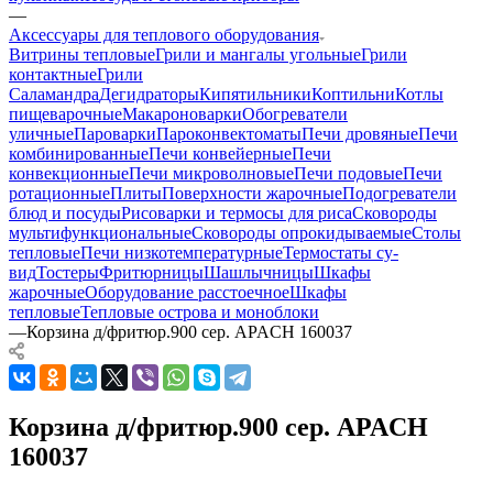
—
Аксессуары для теплового оборудования
Витрины тепловые
Грили и мангалы угольные
Грили
контактные
Грили
Саламандра
Дегидраторы
Кипятильники
Коптильни
Котлы
пищеварочные
Макароноварки
Обогреватели
уличные
Пароварки
Пароконвектоматы
Печи дровяные
Печи
комбинированные
Печи конвейерные
Печи
конвекционные
Печи микроволновые
Печи подовые
Печи
ротационные
Плиты
Поверхности жарочные
Подогреватели
блюд и посуды
Рисоварки и термосы для риса
Сковороды
мультифункциональные
Сковороды опрокидываемые
Столы
тепловые
Печи низкотемпературные
Термостаты су-
вид
Тостеры
Фритюрницы
Шашлычницы
Шкафы
жарочные
Оборудование расстоечное
Шкафы
тепловые
Тепловые острова и моноблоки
—
Корзина д/фритюр.900 сер. APACH 160037
Корзина д/фритюр.900 сер. APACH
160037