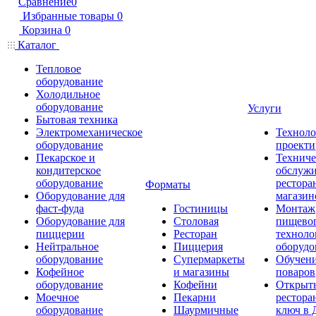
Сравнение
0
Избранные товары
0
Корзина
0
Каталог
Тепловое
оборудование
Холодильное
оборудование
Услуги
Бытовая техника
Электромеханическое
Техноло
оборудование
проекти
Пекарское и
Техниче
кондитерское
обслуж
оборудование
рестора
Форматы
Оборудование для
магазин
фаст-фуда
Гостиницы
Монтаж
Оборудование для
Столовая
пищево
пиццерии
Ресторан
техноло
Нейтральное
Пиццерия
оборудо
оборудование
Супермаркеты
Обучени
Кофейное
и магазины
поваров
оборудование
Кофейни
Открыт
Моечное
Пекарни
рестора
оборудование
Шаурмичные
ключ в 