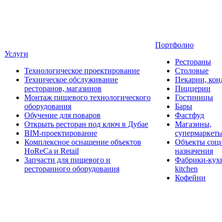
Портфолио
Услуги
Рестораны
Технологическое проектирование
Столовые
Техническое обслуживание
Пекарни, кон
ресторанов, магазинов
Пиццерии
Монтаж пищевого технологического
Гостиницы
оборудования
Бары
Обучение для поваров
Фастфуд
Открыть ресторан под ключ в Дубае
Магазины,
BIM-проектирование
супермаркет
Комплексное оснащение объектов
Объекты соц
HoReCa и Retail
назначения
Запчасти для пищевого и
Фабрики-кухн
ресторанного оборудования
kitchen
Кофейни