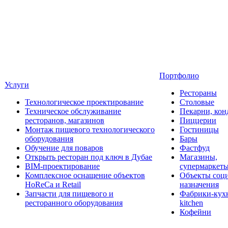
Портфолио
Услуги
Рестораны
Технологическое проектирование
Столовые
Техническое обслуживание
Пекарни, кон
ресторанов, магазинов
Пиццерии
Монтаж пищевого технологического
Гостиницы
оборудования
Бары
Обучение для поваров
Фастфуд
Открыть ресторан под ключ в Дубае
Магазины,
BIM-проектирование
супермаркет
Комплексное оснащение объектов
Объекты соц
HoReCa и Retail
назначения
Запчасти для пищевого и
Фабрики-кухн
ресторанного оборудования
kitchen
Кофейни