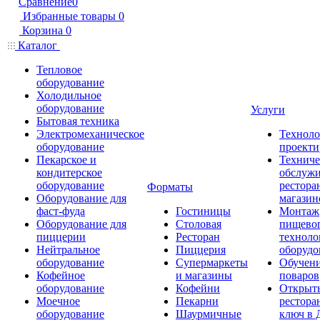
Сравнение
0
Избранные товары
0
Корзина
0
Каталог
Тепловое
оборудование
Холодильное
оборудование
Услуги
Бытовая техника
Электромеханическое
Техноло
оборудование
проекти
Пекарское и
Техниче
кондитерское
обслуж
оборудование
рестора
Форматы
Оборудование для
магазин
фаст-фуда
Гостиницы
Монтаж
Оборудование для
Столовая
пищево
пиццерии
Ресторан
техноло
Нейтральное
Пиццерия
оборудо
оборудование
Супермаркеты
Обучени
Кофейное
и магазины
поваров
оборудование
Кофейни
Открыт
Моечное
Пекарни
рестора
оборудование
Шаурмичные
ключ в 