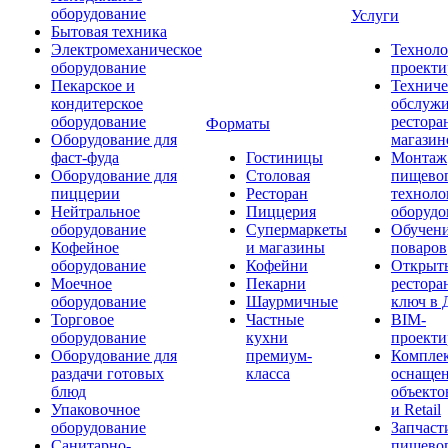
оборудование
Услуги
Бытовая техника
Электромеханическое
Техноло
оборудование
проекти
Пекарское и
Техниче
кондитерское
обслуж
оборудование
рестора
Форматы
Оборудование для
магазин
фаст-фуда
Гостиницы
Монтаж
Оборудование для
Столовая
пищево
пиццерии
Ресторан
техноло
Нейтральное
Пиццерия
оборудо
оборудование
Супермаркеты
Обучени
Кофейное
и магазины
поваров
оборудование
Кофейни
Открыт
Моечное
Пекарни
рестора
оборудование
Шаурмичные
ключ в 
Торговое
Частные
BIM-
оборудование
кухни
проекти
Оборудование для
премиум-
Компле
раздачи готовых
класса
оснаще
блюд
объекто
Упаковочное
и Retail
оборудование
Запчаст
Санитарно-
пищевог