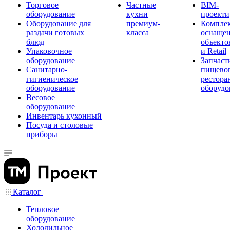
Торговое
Частные
BIM-
оборудование
кухни
проекти
Оборудование для
премиум-
Компле
раздачи готовых
класса
оснаще
блюд
объекто
Упаковочное
и Retail
оборудование
Запчаст
Санитарно-
пищевог
гигиеническое
рестора
оборудование
оборудо
Весовое
оборудование
Инвентарь кухонный
Посуда и столовые
приборы
Каталог
Тепловое
оборудование
Холодильное