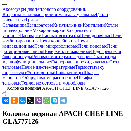
—
Аксессуары для теплового оборудования
Витрины тепловые
Грили и мангалы угольные
Грили
контактные
Грили
Саламандра
Дегидраторы
Кипятильники
Коптильни
Котлы
пищеварочные
Макароноварки
Обогреватели
уличные
Пароварки
Пароконвектоматы
Печи дровяные
Печи
комбинированные
Печи конвейерные
Печи
конвекционные
Печи микроволновые
Печи подовые
Печи
ротационные
Плиты
Поверхности жарочные
Подогреватели
блюд и посуды
Рисоварки и термосы для риса
Сковороды
мультифункциональные
Сковороды опрокидываемые
Столы
тепловые
Печи низкотемпературные
Термостаты су-
вид
Тостеры
Фритюрницы
Шашлычницы
Шкафы
жарочные
Оборудование расстоечное
Шкафы
тепловые
Тепловые острова и моноблоки
—
Колонка водяная APACH CHEF LINE GLA777126
Колонка водяная APACH CHEF LINE
GLA777126