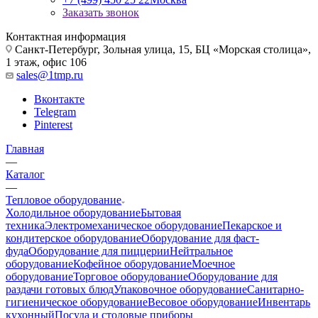
Заказать звонок
Контактная информация
Санкт-Петербург, Зольная улица, 15, БЦ «Морская столица»,
1 этаж, офис 106
sales@1tmp.ru
Вконтакте
Telegram
Pinterest
Главная
—
Каталог
—
Тепловое оборудование
Холодильное оборудование
Бытовая
техника
Электромеханическое оборудование
Пекарское и
кондитерское оборудование
Оборудование для фаст-
фуда
Оборудование для пиццерии
Нейтральное
оборудование
Кофейное оборудование
Моечное
оборудование
Торговое оборудование
Оборудование для
раздачи готовых блюд
Упаковочное оборудование
Санитарно-
гигиеническое оборудование
Весовое оборудование
Инвентарь
кухонный
Посуда и столовые приборы