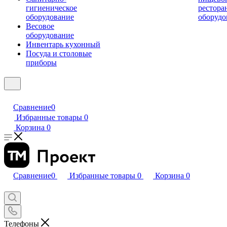
гигиеническое
рестора
оборудование
оборудо
Весовое
оборудование
Инвентарь кухонный
Посуда и столовые
приборы
Сравнение
0
Избранные товары
0
Корзина
0
Сравнение
0
Избранные товары
0
Корзина
0
Телефоны