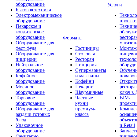
оборудование
Услуги
Бытовая техника
Электромеханическое
Техноло
оборудование
проекти
Пекарское и
Техниче
кондитерское
обслуж
оборудование
рестора
Форматы
Оборудование для
магазин
фаст-фуда
Гостиницы
Монтаж
Оборудование для
Столовая
пищево
пиццерии
Ресторан
техноло
Нейтральное
Пиццерия
оборудо
оборудование
Супермаркеты
Обучени
Кофейное
и магазины
поваров
оборудование
Кофейни
Открыт
Моечное
Пекарни
рестора
оборудование
Шаурмичные
ключ в 
Торговое
Частные
BIM-
оборудование
кухни
проекти
Оборудование для
премиум-
Компле
раздачи готовых
класса
оснаще
блюд
объекто
Упаковочное
и Retail
оборудование
Запчаст
Санитарно-
пищевог