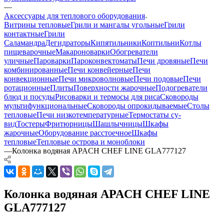
—
Аксессуары для теплового оборудования
Витрины тепловые
Грили и мангалы угольные
Грили
контактные
Грили
Саламандра
Дегидраторы
Кипятильники
Коптильни
Котлы
пищеварочные
Макароноварки
Обогреватели
уличные
Пароварки
Пароконвектоматы
Печи дровяные
Печи
комбинированные
Печи конвейерные
Печи
конвекционные
Печи микроволновые
Печи подовые
Печи
ротационные
Плиты
Поверхности жарочные
Подогреватели
блюд и посуды
Рисоварки и термосы для риса
Сковороды
мультифункциональные
Сковороды опрокидываемые
Столы
тепловые
Печи низкотемпературные
Термостаты су-
вид
Тостеры
Фритюрницы
Шашлычницы
Шкафы
жарочные
Оборудование расстоечное
Шкафы
тепловые
Тепловые острова и моноблоки
—
Колонка водяная APACH CHEF LINE GLA777127
Колонка водяная APACH CHEF LINE
GLA777127