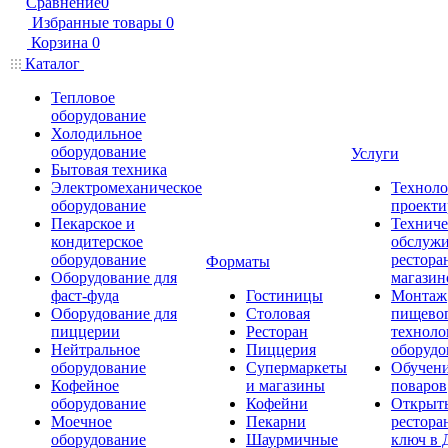
Сравнение
0
Избранные товары
0
Корзина
0
Каталог
Тепловое
оборудование
Холодильное
оборудование
Услуги
Бытовая техника
Электромеханическое
Техноло
оборудование
проекти
Пекарское и
Техниче
кондитерское
обслуж
оборудование
рестора
Форматы
Оборудование для
магазин
фаст-фуда
Гостиницы
Монтаж
Оборудование для
Столовая
пищево
пиццерии
Ресторан
техноло
Нейтральное
Пиццерия
оборудо
оборудование
Супермаркеты
Обучени
Кофейное
и магазины
поваров
оборудование
Кофейни
Открыт
Моечное
Пекарни
рестора
оборудование
Шаурмичные
ключ в 