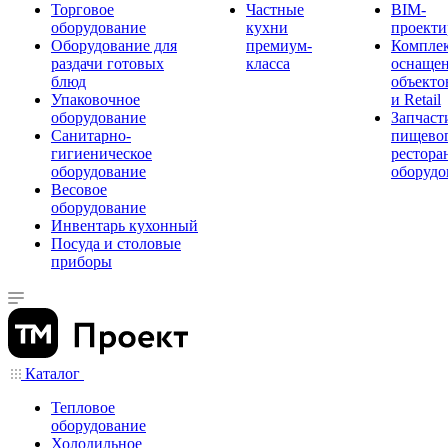
Торговое
Частные
BIM-
оборудование
кухни
проекти
Оборудование для
премиум-
Компле
раздачи готовых
класса
оснаще
блюд
объекто
Упаковочное
и Retail
оборудование
Запчаст
Санитарно-
пищевог
гигиеническое
рестора
оборудование
оборудо
Весовое
оборудование
Инвентарь кухонный
Посуда и столовые
приборы
Каталог
Тепловое
оборудование
Холодильное