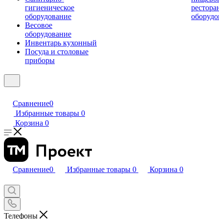
гигиеническое
рестора
оборудование
оборудо
Весовое
оборудование
Инвентарь кухонный
Посуда и столовые
приборы
Сравнение
0
Избранные товары
0
Корзина
0
Сравнение
0
Избранные товары
0
Корзина
0
Телефоны