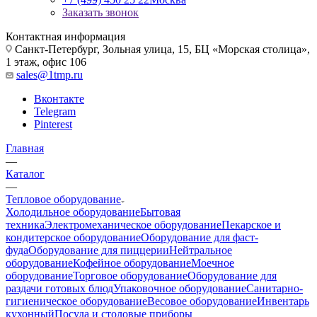
Заказать звонок
Контактная информация
Санкт-Петербург, Зольная улица, 15, БЦ «Морская столица»,
1 этаж, офис 106
sales@1tmp.ru
Вконтакте
Telegram
Pinterest
Главная
—
Каталог
—
Тепловое оборудование
Холодильное оборудование
Бытовая
техника
Электромеханическое оборудование
Пекарское и
кондитерское оборудование
Оборудование для фаст-
фуда
Оборудование для пиццерии
Нейтральное
оборудование
Кофейное оборудование
Моечное
оборудование
Торговое оборудование
Оборудование для
раздачи готовых блюд
Упаковочное оборудование
Санитарно-
гигиеническое оборудование
Весовое оборудование
Инвентарь
кухонный
Посуда и столовые приборы