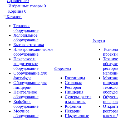
Сравнение
0
Избранные товары
0
Корзина
0
Каталог
Тепловое
оборудование
Холодильное
оборудование
Услуги
Бытовая техника
Электромеханическое
Техноло
оборудование
проекти
Пекарское и
Техниче
кондитерское
обслуж
оборудование
рестора
Форматы
Оборудование для
магазин
фаст-фуда
Гостиницы
Монтаж
Оборудование для
Столовая
пищево
пиццерии
Ресторан
техноло
Нейтральное
Пиццерия
оборудо
оборудование
Супермаркеты
Обучени
Кофейное
и магазины
поваров
оборудование
Кофейни
Открыт
Моечное
Пекарни
рестора
оборудование
Шаурмичные
ключ в 