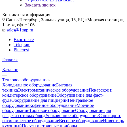
Заказать звонок
Контактная информация
Санкт-Петербург, Зольная улица, 15, БЦ «Морская столица»,
1 этаж, офис 106
sales@1tmp.ru
Вконтакте
Telegram
Pinterest
Главная
—
Каталог
—
Тепловое оборудование
Холодильное оборудование
Бытовая
техника
Электромеханическое оборудование
Пекарское и
кондитерское оборудование
Оборудование для фаст-
фуда
Оборудование для пиццерии
Нейтральное
оборудование
Кофейное оборудование
Моечное
оборудование
Торговое оборудование
Оборудование для
раздачи готовых блюд
Упаковочное оборудование
Санитарно-
гигиеническое оборудование
Весовое оборудование
Инвентарь
кухонный
Посуда и столовые приборы