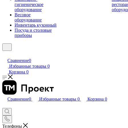
гигиеническое
рестора
оборудование
оборудо
Весовое
оборудование
Инвентарь кухонный
Посуда и столовые
приборы
Сравнение
0
Избранные товары
0
Корзина
0
Сравнение
0
Избранные товары
0
Корзина
0
Телефоны