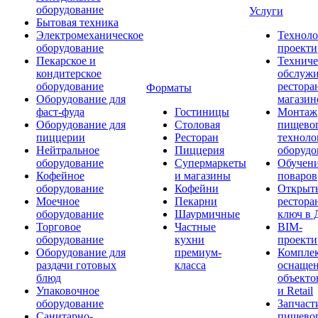
оборудование
Услуги
Бытовая техника
Электромеханическое
Техноло
оборудование
проекти
Пекарское и
Техниче
кондитерское
обслуж
оборудование
рестора
Форматы
Оборудование для
магазин
фаст-фуда
Гостиницы
Монтаж
Оборудование для
Столовая
пищево
пиццерии
Ресторан
техноло
Нейтральное
Пиццерия
оборудо
оборудование
Супермаркеты
Обучени
Кофейное
и магазины
поваров
оборудование
Кофейни
Открыт
Моечное
Пекарни
рестора
оборудование
Шаурмичные
ключ в 
Торговое
Частные
BIM-
оборудование
кухни
проекти
Оборудование для
премиум-
Компле
раздачи готовых
класса
оснаще
блюд
объекто
Упаковочное
и Retail
оборудование
Запчаст
Санитарно-
пищевог