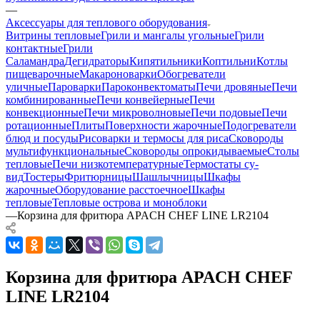
—
Аксессуары для теплового оборудования
Витрины тепловые
Грили и мангалы угольные
Грили
контактные
Грили
Саламандра
Дегидраторы
Кипятильники
Коптильни
Котлы
пищеварочные
Макароноварки
Обогреватели
уличные
Пароварки
Пароконвектоматы
Печи дровяные
Печи
комбинированные
Печи конвейерные
Печи
конвекционные
Печи микроволновые
Печи подовые
Печи
ротационные
Плиты
Поверхности жарочные
Подогреватели
блюд и посуды
Рисоварки и термосы для риса
Сковороды
мультифункциональные
Сковороды опрокидываемые
Столы
тепловые
Печи низкотемпературные
Термостаты су-
вид
Тостеры
Фритюрницы
Шашлычницы
Шкафы
жарочные
Оборудование расстоечное
Шкафы
тепловые
Тепловые острова и моноблоки
—
Корзина для фритюра APACH CHEF LINE LR2104
Корзина для фритюра APACH CHEF
LINE LR2104