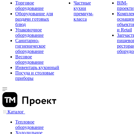
Торговое
Частные
BIM-
оборудование
кухни
проекти
Оборудование для
премиум-
Компле
раздачи готовых
класса
оснаще
блюд
объекто
Упаковочное
и Retail
оборудование
Запчаст
Санитарно-
пищевог
гигиеническое
рестора
оборудование
оборудо
Весовое
оборудование
Инвентарь кухонный
Посуда и столовые
приборы
Каталог
Тепловое
оборудование
Холодильное