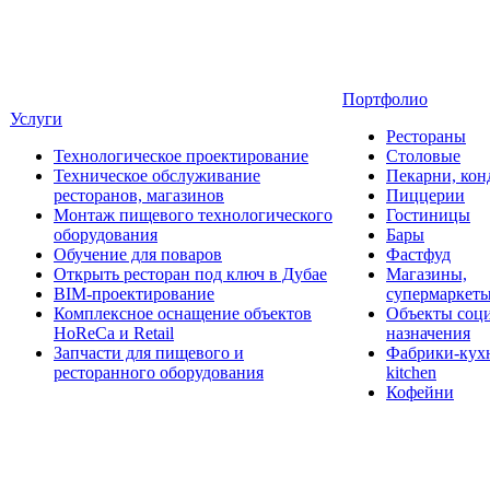
Портфолио
Услуги
Рестораны
Технологическое проектирование
Столовые
Техническое обслуживание
Пекарни, кон
ресторанов, магазинов
Пиццерии
Монтаж пищевого технологического
Гостиницы
оборудования
Бары
Обучение для поваров
Фастфуд
Открыть ресторан под ключ в Дубае
Магазины,
BIM-проектирование
супермаркет
Комплексное оснащение объектов
Объекты соц
HoReCa и Retail
назначения
Запчасти для пищевого и
Фабрики-кухн
ресторанного оборудования
kitchen
Кофейни