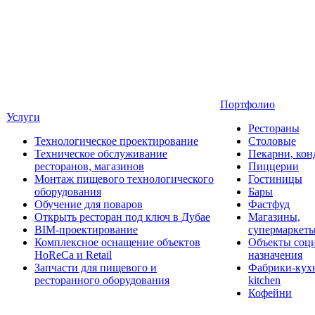
Портфолио
Услуги
Рестораны
Технологическое проектирование
Столовые
Техническое обслуживание
Пекарни, кон
ресторанов, магазинов
Пиццерии
Монтаж пищевого технологического
Гостиницы
оборудования
Бары
Обучение для поваров
Фастфуд
Открыть ресторан под ключ в Дубае
Магазины,
BIM-проектирование
супермаркет
Комплексное оснащение объектов
Объекты соц
HoReCa и Retail
назначения
Запчасти для пищевого и
Фабрики-кухн
ресторанного оборудования
kitchen
Кофейни