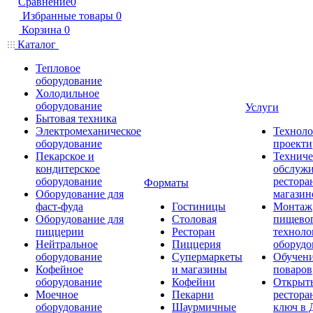
Сравнение
0
Избранные товары
0
Корзина
0
Каталог
Тепловое
оборудование
Холодильное
оборудование
Услуги
Бытовая техника
Электромеханическое
Техноло
оборудование
проекти
Пекарское и
Техниче
кондитерское
обслуж
оборудование
рестора
Форматы
Оборудование для
магазин
фаст-фуда
Гостиницы
Монтаж
Оборудование для
Столовая
пищево
пиццерии
Ресторан
техноло
Нейтральное
Пиццерия
оборудо
оборудование
Супермаркеты
Обучени
Кофейное
и магазины
поваров
оборудование
Кофейни
Открыт
Моечное
Пекарни
рестора
оборудование
Шаурмичные
ключ в 