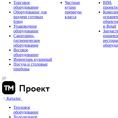
Торговое
Частные
BIM-
оборудование
кухни
проекти
Оборудование для
премиум-
Компле
раздачи готовых
класса
оснаще
блюд
объекто
Упаковочное
и Retail
оборудование
Запчаст
Санитарно-
пищевог
гигиеническое
рестора
оборудование
оборудо
Весовое
оборудование
Инвентарь кухонный
Посуда и столовые
приборы
Каталог
Тепловое
оборудование
Холодильное