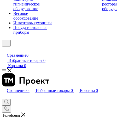
гигиеническое
рестора
оборудование
оборудо
Весовое
оборудование
Инвентарь кухонный
Посуда и столовые
приборы
Сравнение
0
Избранные товары
0
Корзина
0
Сравнение
0
Избранные товары
0
Корзина
0
Телефоны