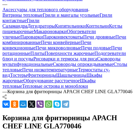
—
Аксессуары для теплового оборудования
Витрины тепловые
Грили и мангалы угольные
Грили
контактные
Грили
Саламандра
Дегидраторы
Кипятильники
Коптильни
Котлы
пищеварочные
Макароноварки
Обогреватели
уличные
Пароварки
Пароконвектоматы
Печи дровяные
Печи
комбинированные
Печи конвейерные
Печи
конвекционные
Печи микроволновые
Печи подовые
Печи
ротационные
Плиты
Поверхности жарочные
Подогреватели
блюд и посуды
Рисоварки и термосы для риса
Сковороды
мультифункциональные
Сковороды опрокидываемые
Столы
тепловые
Печи низкотемпературные
Термостаты су-
вид
Тостеры
Фритюрницы
Шашлычницы
Шкафы
жарочные
Оборудование расстоечное
Шкафы
тепловые
Тепловые острова и моноблоки
—
Корзина для фритюрницы APACH CHEF LINE GLA770046
Корзина для фритюрницы APACH
CHEF LINE GLA770046