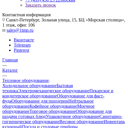
Заказать звонок
Контактная информация
Санкт-Петербург, Зольная улица, 15, БЦ «Морская столица»,
1 этаж, офис 106
sales@1tmp.ru
Вконтакте
Telegram
Pinterest
Главная
—
Каталог
—
Тепловое оборудование
Холодильное оборудование
Бытовая
техника
Электромеханическое оборудование
Пекарское и
кондитерское оборудование
Оборудование для фаст-
фуда
Оборудование для пиццерии
Нейтральное
оборудование
Кофейное оборудование
Моечное
оборудование
Торговое оборудование
Оборудование для
раздачи готовых блюд
Упаковочное оборудование
Санитарно-
гигиеническое оборудование
Весовое оборудование
Инвентарь
кухонный
Посуда и столовые приборы