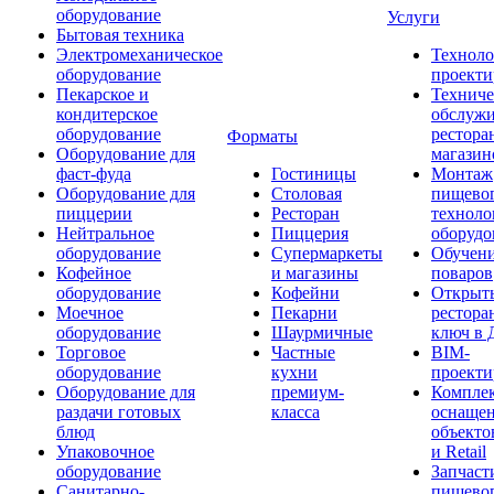
оборудование
Услуги
Бытовая техника
Электромеханическое
Техноло
оборудование
проекти
Пекарское и
Техниче
кондитерское
обслуж
оборудование
рестора
Форматы
Оборудование для
магазин
фаст-фуда
Гостиницы
Монтаж
Оборудование для
Столовая
пищево
пиццерии
Ресторан
техноло
Нейтральное
Пиццерия
оборудо
оборудование
Супермаркеты
Обучени
Кофейное
и магазины
поваров
оборудование
Кофейни
Открыт
Моечное
Пекарни
рестора
оборудование
Шаурмичные
ключ в 
Торговое
Частные
BIM-
оборудование
кухни
проекти
Оборудование для
премиум-
Компле
раздачи готовых
класса
оснаще
блюд
объекто
Упаковочное
и Retail
оборудование
Запчаст
Санитарно-
пищевог