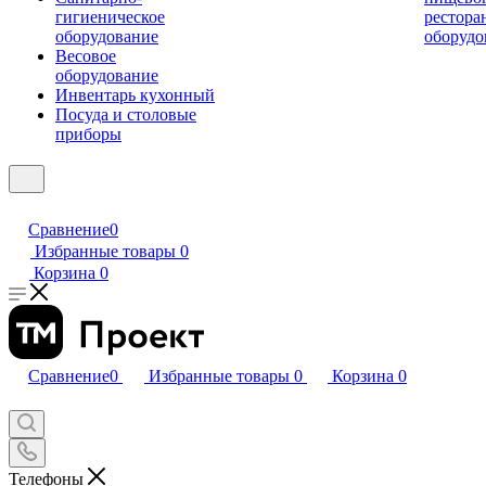
гигиеническое
рестора
оборудование
оборудо
Весовое
оборудование
Инвентарь кухонный
Посуда и столовые
приборы
Сравнение
0
Избранные товары
0
Корзина
0
Сравнение
0
Избранные товары
0
Корзина
0
Телефоны