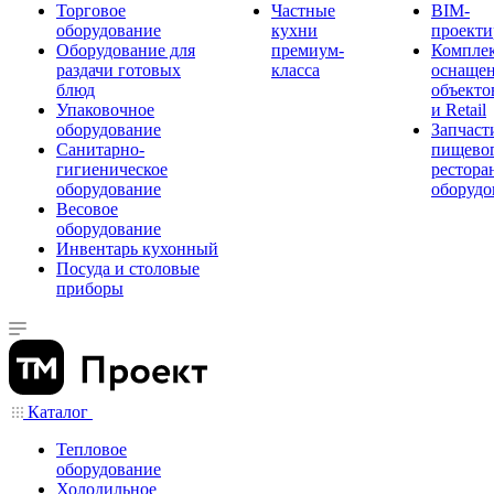
Торговое
Частные
BIM-
оборудование
кухни
проекти
Оборудование для
премиум-
Компле
раздачи готовых
класса
оснаще
блюд
объекто
Упаковочное
и Retail
оборудование
Запчаст
Санитарно-
пищевог
гигиеническое
рестора
оборудование
оборудо
Весовое
оборудование
Инвентарь кухонный
Посуда и столовые
приборы
Каталог
Тепловое
оборудование
Холодильное