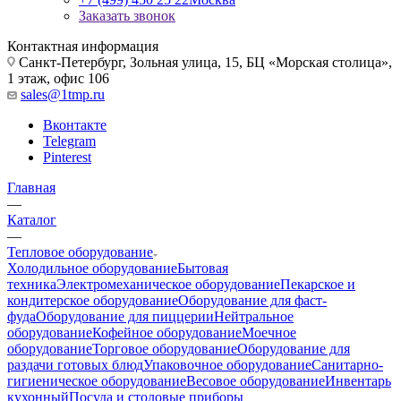
Заказать звонок
Контактная информация
Санкт-Петербург, Зольная улица, 15, БЦ «Морская столица»,
1 этаж, офис 106
sales@1tmp.ru
Вконтакте
Telegram
Pinterest
Главная
—
Каталог
—
Тепловое оборудование
Холодильное оборудование
Бытовая
техника
Электромеханическое оборудование
Пекарское и
кондитерское оборудование
Оборудование для фаст-
фуда
Оборудование для пиццерии
Нейтральное
оборудование
Кофейное оборудование
Моечное
оборудование
Торговое оборудование
Оборудование для
раздачи готовых блюд
Упаковочное оборудование
Санитарно-
гигиеническое оборудование
Весовое оборудование
Инвентарь
кухонный
Посуда и столовые приборы