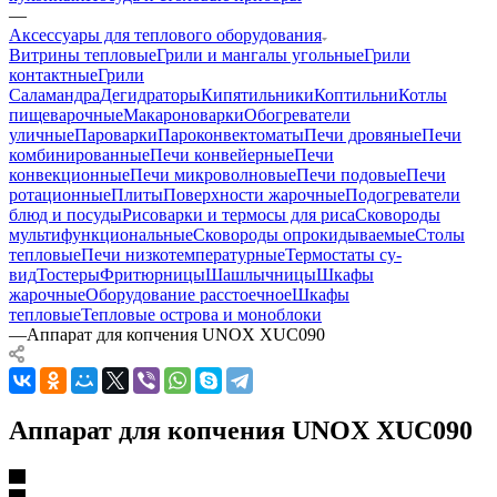
—
Аксессуары для теплового оборудования
Витрины тепловые
Грили и мангалы угольные
Грили
контактные
Грили
Саламандра
Дегидраторы
Кипятильники
Коптильни
Котлы
пищеварочные
Макароноварки
Обогреватели
уличные
Пароварки
Пароконвектоматы
Печи дровяные
Печи
комбинированные
Печи конвейерные
Печи
конвекционные
Печи микроволновые
Печи подовые
Печи
ротационные
Плиты
Поверхности жарочные
Подогреватели
блюд и посуды
Рисоварки и термосы для риса
Сковороды
мультифункциональные
Сковороды опрокидываемые
Столы
тепловые
Печи низкотемпературные
Термостаты су-
вид
Тостеры
Фритюрницы
Шашлычницы
Шкафы
жарочные
Оборудование расстоечное
Шкафы
тепловые
Тепловые острова и моноблоки
—
Аппарат для копчения UNOX XUC090
Аппарат для копчения UNOX XUC090