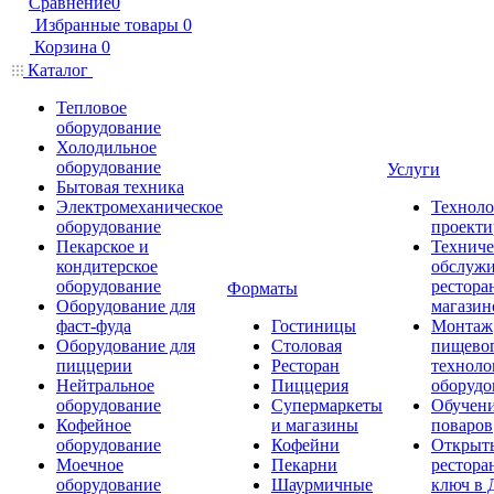
Сравнение
0
Избранные товары
0
Корзина
0
Каталог
Тепловое
оборудование
Холодильное
оборудование
Услуги
Бытовая техника
Электромеханическое
Техноло
оборудование
проекти
Пекарское и
Техниче
кондитерское
обслуж
оборудование
рестора
Форматы
Оборудование для
магазин
фаст-фуда
Гостиницы
Монтаж
Оборудование для
Столовая
пищево
пиццерии
Ресторан
техноло
Нейтральное
Пиццерия
оборудо
оборудование
Супермаркеты
Обучени
Кофейное
и магазины
поваров
оборудование
Кофейни
Открыт
Моечное
Пекарни
рестора
оборудование
Шаурмичные
ключ в 