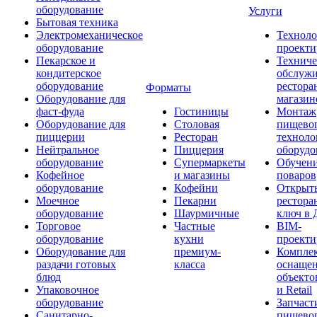
оборудование
Услуги
Бытовая техника
Электромеханическое
Техноло
оборудование
проекти
Пекарское и
Техниче
кондитерское
обслуж
оборудование
рестора
Форматы
Оборудование для
магазин
фаст-фуда
Гостиницы
Монтаж
Оборудование для
Столовая
пищево
пиццерии
Ресторан
техноло
Нейтральное
Пиццерия
оборудо
оборудование
Супермаркеты
Обучени
Кофейное
и магазины
поваров
оборудование
Кофейни
Открыт
Моечное
Пекарни
рестора
оборудование
Шаурмичные
ключ в 
Торговое
Частные
BIM-
оборудование
кухни
проекти
Оборудование для
премиум-
Компле
раздачи готовых
класса
оснаще
блюд
объекто
Упаковочное
и Retail
оборудование
Запчаст
Санитарно-
пищевог