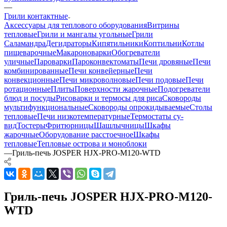
—
Грили контактные
Аксессуары для теплового оборудования
Витрины
тепловые
Грили и мангалы угольные
Грили
Саламандра
Дегидраторы
Кипятильники
Коптильни
Котлы
пищеварочные
Макароноварки
Обогреватели
уличные
Пароварки
Пароконвектоматы
Печи дровяные
Печи
комбинированные
Печи конвейерные
Печи
конвекционные
Печи микроволновые
Печи подовые
Печи
ротационные
Плиты
Поверхности жарочные
Подогреватели
блюд и посуды
Рисоварки и термосы для риса
Сковороды
мультифункциональные
Сковороды опрокидываемые
Столы
тепловые
Печи низкотемпературные
Термостаты су-
вид
Тостеры
Фритюрницы
Шашлычницы
Шкафы
жарочные
Оборудование расстоечное
Шкафы
тепловые
Тепловые острова и моноблоки
—
Гриль-печь JOSPER HJX-PRO-M120-WTD
Гриль-печь JOSPER HJX-PRO-M120-
WTD