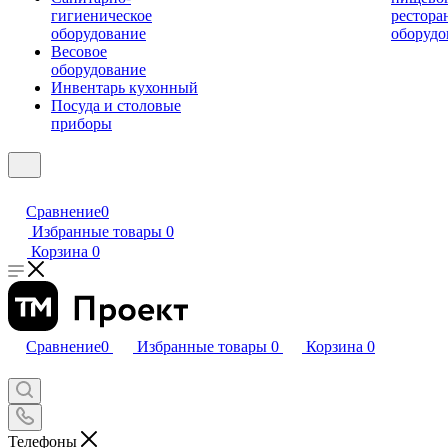
гигиеническое
рестора
оборудование
оборудо
Весовое
оборудование
Инвентарь кухонный
Посуда и столовые
приборы
Сравнение
0
Избранные товары
0
Корзина
0
Сравнение
0
Избранные товары
0
Корзина
0
Телефоны