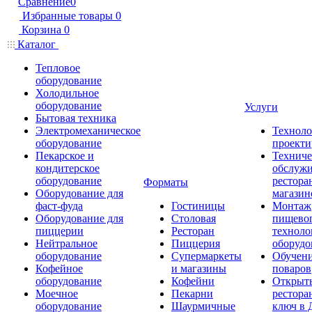
Сравнение
0
Избранные товары
0
Корзина
0
Каталог
Тепловое
оборудование
Холодильное
оборудование
Услуги
Бытовая техника
Электромеханическое
Техноло
оборудование
проекти
Пекарское и
Техниче
кондитерское
обслуж
оборудование
рестора
Форматы
Оборудование для
магазин
фаст-фуда
Гостиницы
Монтаж
Оборудование для
Столовая
пищево
пиццерии
Ресторан
техноло
Нейтральное
Пиццерия
оборудо
оборудование
Супермаркеты
Обучени
Кофейное
и магазины
поваров
оборудование
Кофейни
Открыт
Моечное
Пекарни
рестора
оборудование
Шаурмичные
ключ в 