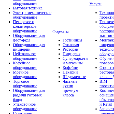
оборудование
Услуги
Бытовая техника
Электромеханическое
Техноло
оборудование
проекти
Пекарское и
Техниче
кондитерское
обслуж
оборудование
рестора
Форматы
Оборудование для
магазин
фаст-фуда
Гостиницы
Монтаж
Оборудование для
Столовая
пищево
пиццерии
Ресторан
техноло
Нейтральное
Пиццерия
оборудо
оборудование
Супермаркеты
Обучени
Кофейное
и магазины
поваров
оборудование
Кофейни
Открыт
Моечное
Пекарни
рестора
оборудование
Шаурмичные
ключ в 
Торговое
Частные
BIM-
оборудование
кухни
проекти
Оборудование для
премиум-
Компле
раздачи готовых
класса
оснаще
блюд
объекто
Упаковочное
и Retail
оборудование
Запчаст
Санитарно-
пищевог