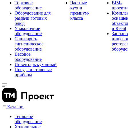
Торговое
Частные
BIM-
оборудование
кухни
проекти
Оборудование для
премиум-
Компле
раздачи готовых
класса
оснаще
блюд
объекто
Упаковочное
и Retail
оборудование
Запчаст
Санитарно-
пищевог
гигиеническое
рестора
оборудование
оборудо
Весовое
оборудование
Инвентарь кухонный
Посуда и столовые
приборы
Каталог
Тепловое
оборудование
Холодильное