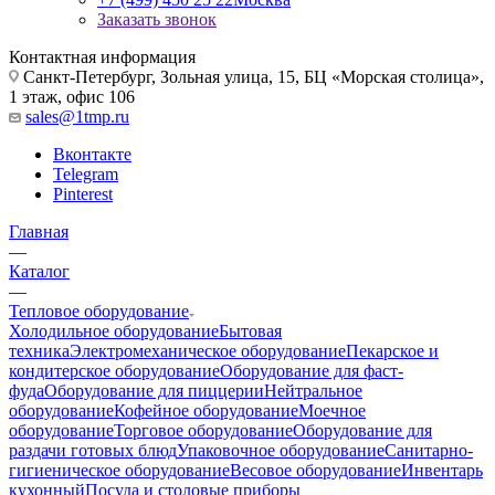
Заказать звонок
Контактная информация
Санкт-Петербург, Зольная улица, 15, БЦ «Морская столица»,
1 этаж, офис 106
sales@1tmp.ru
Вконтакте
Telegram
Pinterest
Главная
—
Каталог
—
Тепловое оборудование
Холодильное оборудование
Бытовая
техника
Электромеханическое оборудование
Пекарское и
кондитерское оборудование
Оборудование для фаст-
фуда
Оборудование для пиццерии
Нейтральное
оборудование
Кофейное оборудование
Моечное
оборудование
Торговое оборудование
Оборудование для
раздачи готовых блюд
Упаковочное оборудование
Санитарно-
гигиеническое оборудование
Весовое оборудование
Инвентарь
кухонный
Посуда и столовые приборы