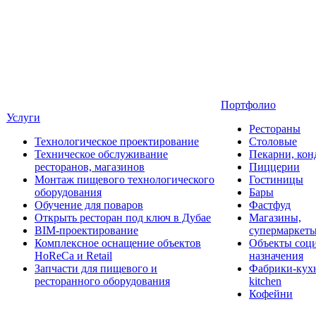
Портфолио
Услуги
Рестораны
Технологическое проектирование
Столовые
Техническое обслуживание
Пекарни, кон
ресторанов, магазинов
Пиццерии
Монтаж пищевого технологического
Гостиницы
оборудования
Бары
Обучение для поваров
Фастфуд
Открыть ресторан под ключ в Дубае
Магазины,
BIM-проектирование
супермаркет
Комплексное оснащение объектов
Объекты соц
HoReCa и Retail
назначения
Запчасти для пищевого и
Фабрики-кухн
ресторанного оборудования
kitchen
Кофейни