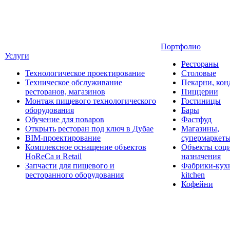
Портфолио
Услуги
Рестораны
Технологическое проектирование
Столовые
Техническое обслуживание
Пекарни, кон
ресторанов, магазинов
Пиццерии
Монтаж пищевого технологического
Гостиницы
оборудования
Бары
Обучение для поваров
Фастфуд
Открыть ресторан под ключ в Дубае
Магазины,
BIM-проектирование
супермаркет
Комплексное оснащение объектов
Объекты соц
HoReCa и Retail
назначения
Запчасти для пищевого и
Фабрики-кухн
ресторанного оборудования
kitchen
Кофейни