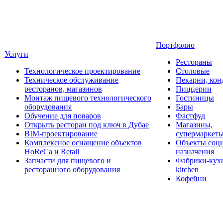
Портфолио
Услуги
Рестораны
Технологическое проектирование
Столовые
Техническое обслуживание
Пекарни, кон
ресторанов, магазинов
Пиццерии
Монтаж пищевого технологического
Гостиницы
оборудования
Бары
Обучение для поваров
Фастфуд
Открыть ресторан под ключ в Дубае
Магазины,
BIM-проектирование
супермаркет
Комплексное оснащение объектов
Объекты соц
HoReCa и Retail
назначения
Запчасти для пищевого и
Фабрики-кухн
ресторанного оборудования
kitchen
Кофейни