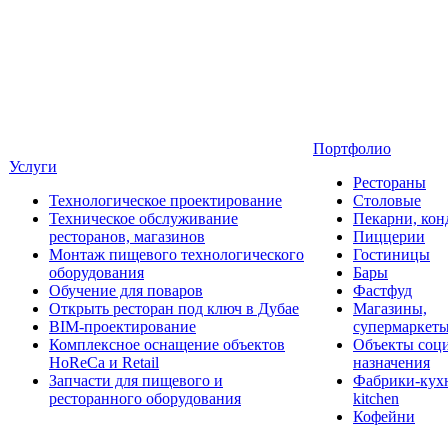
Портфолио
Услуги
Рестораны
Технологическое проектирование
Столовые
Техническое обслуживание
Пекарни, кон
ресторанов, магазинов
Пиццерии
Монтаж пищевого технологического
Гостиницы
оборудования
Бары
Обучение для поваров
Фастфуд
Открыть ресторан под ключ в Дубае
Магазины,
BIM-проектирование
супермаркет
Комплексное оснащение объектов
Объекты соц
HoReCa и Retail
назначения
Запчасти для пищевого и
Фабрики-кухн
ресторанного оборудования
kitchen
Кофейни