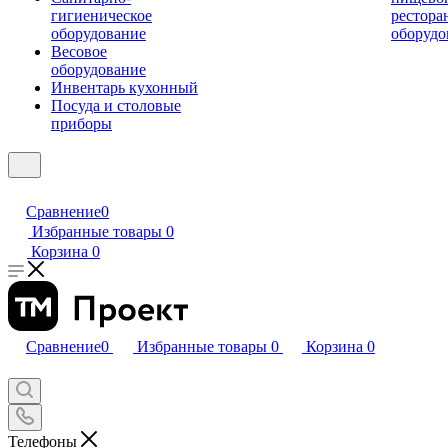
гигиеническое
рестора
оборудование
оборудо
Весовое
оборудование
Инвентарь кухонный
Посуда и столовые
приборы
Сравнение
0
Избранные товары
0
Корзина
0
Сравнение
0
Избранные товары
0
Корзина
0
Телефоны