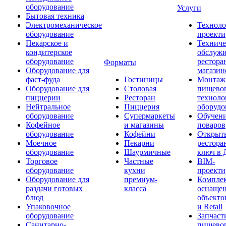
оборудование
Услуги
Бытовая техника
Электромеханическое
Техноло
оборудование
проекти
Пекарское и
Техниче
кондитерское
обслуж
оборудование
рестора
Форматы
Оборудование для
магазин
фаст-фуда
Гостиницы
Монтаж
Оборудование для
Столовая
пищево
пиццерии
Ресторан
техноло
Нейтральное
Пиццерия
оборудо
оборудование
Супермаркеты
Обучени
Кофейное
и магазины
поваров
оборудование
Кофейни
Открыт
Моечное
Пекарни
рестора
оборудование
Шаурмичные
ключ в 
Торговое
Частные
BIM-
оборудование
кухни
проекти
Оборудование для
премиум-
Компле
раздачи готовых
класса
оснаще
блюд
объекто
Упаковочное
и Retail
оборудование
Запчаст
Санитарно-
пищевог