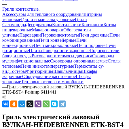
—
Грили контактные
Аксессуары для теплового оборудования
Витрины
тепловые
Грили и мангалы угольные
Грили
Саламандра
Дегидраторы
Кипятильники
Коптильни
Котлы
пищеварочные
Макароноварки
Обогреватели
уличные
Пароварки
Пароконвектоматы
Печи дровяные
Печи
комбинированные
Печи конвейерные
Печи
конвекционные
Печи микроволновые
Печи подовые
Печи
ротационные
Плиты
Поверхности жарочные
Подогреватели
блюд и посуды
Рисоварки и термосы для риса
Сковороды
мультифункциональные
Сковороды опрокидываемые
Столы
тепловые
Печи низкотемпературные
Термостаты су-
вид
Тостеры
Фритюрницы
Шашлычницы
Шкафы
жарочные
Оборудование расстоечное
Шкафы
тепловые
Тепловые острова и моноблоки
—
Гриль электрический лавовый ВУЛКАН-HEIDEBRENNER
ЕТК-BST4 Рейнир 6411441
Гриль электрический лавовый
ВУЛКАН-HEIDEBRENNER ЕТК-BST4