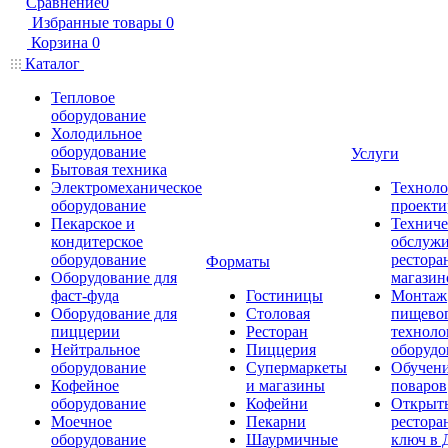
Сравнение
0
Избранные товары
0
Корзина
0
Каталог
Тепловое
оборудование
Холодильное
оборудование
Услуги
Бытовая техника
Электромеханическое
Техноло
оборудование
проекти
Пекарское и
Техниче
кондитерское
обслуж
оборудование
рестора
Форматы
Оборудование для
магазин
фаст-фуда
Гостиницы
Монтаж
Оборудование для
Столовая
пищево
пиццерии
Ресторан
техноло
Нейтральное
Пиццерия
оборудо
оборудование
Супермаркеты
Обучени
Кофейное
и магазины
поваров
оборудование
Кофейни
Открыт
Моечное
Пекарни
рестора
оборудование
Шаурмичные
ключ в 