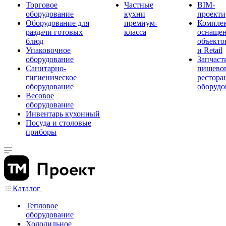
Торговое
Частные
BIM-
оборудование
кухни
проекти
Оборудование для
премиум-
Компле
раздачи готовых
класса
оснаще
блюд
объекто
Упаковочное
и Retail
оборудование
Запчаст
Санитарно-
пищевог
гигиеническое
рестора
оборудование
оборудо
Весовое
оборудование
Инвентарь кухонный
Посуда и столовые
приборы
Каталог
Тепловое
оборудование
Холодильное