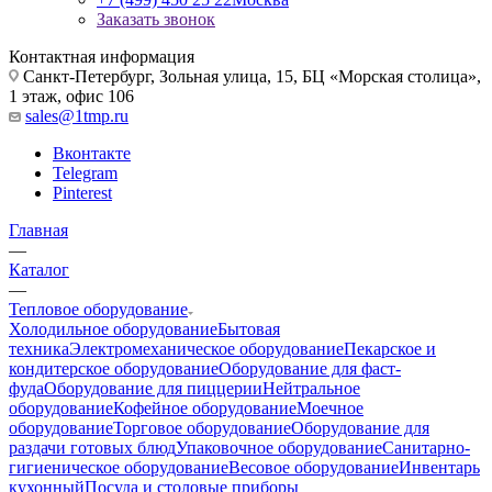
Заказать звонок
Контактная информация
Санкт-Петербург, Зольная улица, 15, БЦ «Морская столица»,
1 этаж, офис 106
sales@1tmp.ru
Вконтакте
Telegram
Pinterest
Главная
—
Каталог
—
Тепловое оборудование
Холодильное оборудование
Бытовая
техника
Электромеханическое оборудование
Пекарское и
кондитерское оборудование
Оборудование для фаст-
фуда
Оборудование для пиццерии
Нейтральное
оборудование
Кофейное оборудование
Моечное
оборудование
Торговое оборудование
Оборудование для
раздачи готовых блюд
Упаковочное оборудование
Санитарно-
гигиеническое оборудование
Весовое оборудование
Инвентарь
кухонный
Посуда и столовые приборы