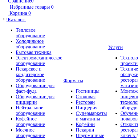
Сравнение
0
Избранные товары
0
Корзина
0
Каталог
Тепловое
оборудование
Холодильное
оборудование
Услуги
Бытовая техника
Электромеханическое
Техноло
оборудование
проекти
Пекарское и
Техниче
кондитерское
обслуж
оборудование
рестора
Форматы
Оборудование для
магазин
фаст-фуда
Гостиницы
Монтаж
Оборудование для
Столовая
пищево
пиццерии
Ресторан
техноло
Нейтральное
Пиццерия
оборудо
оборудование
Супермаркеты
Обучени
Кофейное
и магазины
поваров
оборудование
Кофейни
Открыт
Моечное
Пекарни
рестора
оборудование
Шаурмичные
ключ в 