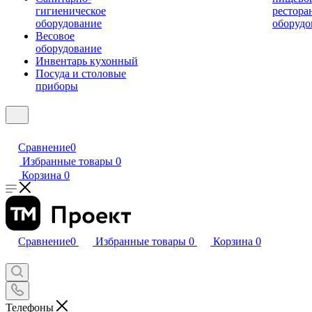
гигиеническое
рестора
оборудование
оборудо
Весовое
оборудование
Инвентарь кухонный
Посуда и столовые
приборы
Сравнение
0
Избранные товары
0
Корзина
0
Сравнение
0
Избранные товары
0
Корзина
0
Телефоны