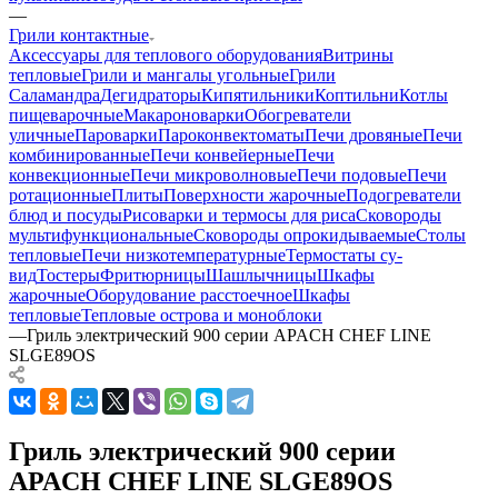
—
Грили контактные
Аксессуары для теплового оборудования
Витрины
тепловые
Грили и мангалы угольные
Грили
Саламандра
Дегидраторы
Кипятильники
Коптильни
Котлы
пищеварочные
Макароноварки
Обогреватели
уличные
Пароварки
Пароконвектоматы
Печи дровяные
Печи
комбинированные
Печи конвейерные
Печи
конвекционные
Печи микроволновые
Печи подовые
Печи
ротационные
Плиты
Поверхности жарочные
Подогреватели
блюд и посуды
Рисоварки и термосы для риса
Сковороды
мультифункциональные
Сковороды опрокидываемые
Столы
тепловые
Печи низкотемпературные
Термостаты су-
вид
Тостеры
Фритюрницы
Шашлычницы
Шкафы
жарочные
Оборудование расстоечное
Шкафы
тепловые
Тепловые острова и моноблоки
—
Гриль электрический 900 серии APACH CHEF LINE
SLGE89OS
Гриль электрический 900 серии
APACH CHEF LINE SLGE89OS