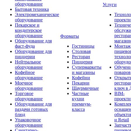
оборудование
Услуги
Бытовая техника
Электромеханическое
Техноло
оборудование
проекти
Пекарское и
Техниче
кондитерское
обслуж
оборудование
рестора
Форматы
Оборудование для
магазин
фаст-фуда
Гостиницы
Монтаж
Оборудование для
Столовая
пищево
пиццерии
Ресторан
техноло
Нейтральное
Пиццерия
оборудо
оборудование
Супермаркеты
Обучени
Кофейное
и магазины
поваров
оборудование
Кофейни
Открыт
Моечное
Пекарни
рестора
оборудование
Шаурмичные
ключ в 
Торговое
Частные
BIM-
оборудование
кухни
проекти
Оборудование для
премиум-
Компле
раздачи готовых
класса
оснаще
блюд
объекто
Упаковочное
и Retail
оборудование
Запчаст
Санитарно-
пищевог