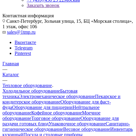
Заказать звонок
Контактная информация
Санкт-Петербург, Зольная улица, 15, БЦ «Морская столица»,
1 этаж, офис 106
sales@1tmp.ru
Вконтакте
Telegram
Pinterest
Главная
—
Каталог
—
Тепловое оборудование
Холодильное оборудование
Бытовая
техника
Электромеханическое оборудование
Пекарское и
кондитерское оборудование
Оборудование для фаст-
фуда
Оборудование для пиццерии
Нейтральное
оборудование
Кофейное оборудование
Моечное
оборудование
Торговое оборудование
Оборудование для
раздачи готовых блюд
Упаковочное оборудование
Санитарно-
гигиеническое оборудование
Весовое оборудование
Инвентарь
кухонный
Посуда и столовые приборы