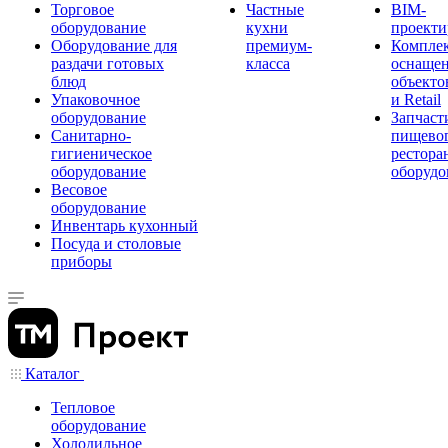
Торговое
Частные
BIM-
оборудование
кухни
проекти
Оборудование для
премиум-
Компле
раздачи готовых
класса
оснаще
блюд
объекто
Упаковочное
и Retail
оборудование
Запчаст
Санитарно-
пищевог
гигиеническое
рестора
оборудование
оборудо
Весовое
оборудование
Инвентарь кухонный
Посуда и столовые
приборы
Каталог
Тепловое
оборудование
Холодильное