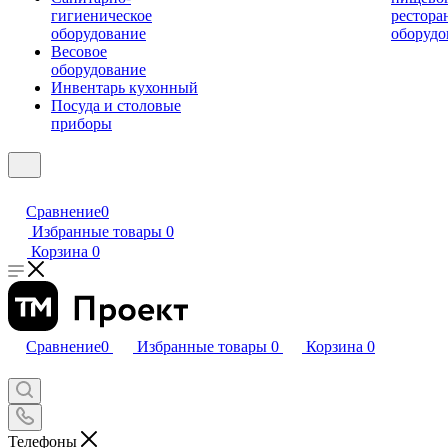
гигиеническое
рестора
оборудование
оборудо
Весовое
оборудование
Инвентарь кухонный
Посуда и столовые
приборы
Сравнение
0
Избранные товары
0
Корзина
0
Сравнение
0
Избранные товары
0
Корзина
0
Телефоны