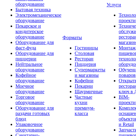
оборудование
Услуги
Бытовая техника
Электромеханическое
Техноло
оборудование
проекти
Пекарское и
Техниче
кондитерское
обслуж
оборудование
рестора
Форматы
Оборудование для
магазин
фаст-фуда
Гостиницы
Монтаж
Оборудование для
Столовая
пищево
пиццерии
Ресторан
техноло
Нейтральное
Пиццерия
оборудо
оборудование
Супермаркеты
Обучени
Кофейное
и магазины
поваров
оборудование
Кофейни
Открыт
Моечное
Пекарни
рестора
оборудование
Шаурмичные
ключ в 
Торговое
Частные
BIM-
оборудование
кухни
проекти
Оборудование для
премиум-
Компле
раздачи готовых
класса
оснаще
блюд
объекто
Упаковочное
и Retail
оборудование
Запчаст
Санитарно-
пищевог