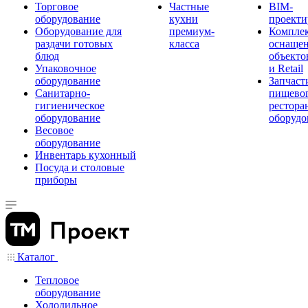
Торговое
Частные
BIM-
оборудование
кухни
проекти
Оборудование для
премиум-
Компле
раздачи готовых
класса
оснаще
блюд
объекто
Упаковочное
и Retail
оборудование
Запчаст
Санитарно-
пищевог
гигиеническое
рестора
оборудование
оборудо
Весовое
оборудование
Инвентарь кухонный
Посуда и столовые
приборы
Каталог
Тепловое
оборудование
Холодильное