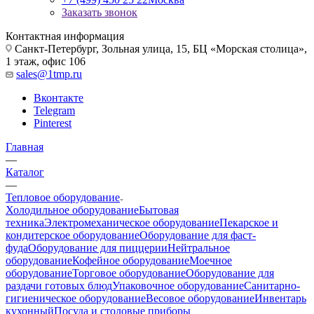
Заказать звонок
Контактная информация
Санкт-Петербург, Зольная улица, 15, БЦ «Морская столица»,
1 этаж, офис 106
sales@1tmp.ru
Вконтакте
Telegram
Pinterest
Главная
—
Каталог
—
Тепловое оборудование
Холодильное оборудование
Бытовая
техника
Электромеханическое оборудование
Пекарское и
кондитерское оборудование
Оборудование для фаст-
фуда
Оборудование для пиццерии
Нейтральное
оборудование
Кофейное оборудование
Моечное
оборудование
Торговое оборудование
Оборудование для
раздачи готовых блюд
Упаковочное оборудование
Санитарно-
гигиеническое оборудование
Весовое оборудование
Инвентарь
кухонный
Посуда и столовые приборы