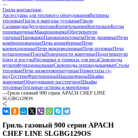
—
Грили контактные
Аксессуары для теплового оборудования
Витрины
тепловые
Грили и мангалы угольные
Грили
Саламандра
Дегидраторы
Кипятильники
Коптильни
Котлы
пищеварочные
Макароноварки
Обогреватели
уличные
Пароварки
Пароконвектоматы
Печи дровяные
Печи
комбинированные
Печи конвейерные
Печи
конвекционные
Печи микроволновые
Печи подовые
Печи
ротационные
Плиты
Поверхности жарочные
Подогреватели
блюд и посуды
Рисоварки и термосы для риса
Сковороды
мультифункциональные
Сковороды опрокидываемые
Столы
тепловые
Печи низкотемпературные
Термостаты су-
вид
Тостеры
Фритюрницы
Шашлычницы
Шкафы
жарочные
Оборудование расстоечное
Шкафы
тепловые
Тепловые острова и моноблоки
—
Гриль газовый 900 серии APACH CHEF LINE
SLGBG129OS
Гриль газовый 900 серии APACH
CHEF LINE SLGBG129OS