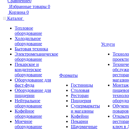
Сравнение
0
Избранные товары
0
Корзина
0
Каталог
Тепловое
оборудование
Холодильное
оборудование
Услуги
Бытовая техника
Электромеханическое
Техноло
оборудование
проекти
Пекарское и
Техниче
кондитерское
обслуж
оборудование
рестора
Форматы
Оборудование для
магазин
фаст-фуда
Гостиницы
Монтаж
Оборудование для
Столовая
пищево
пиццерии
Ресторан
техноло
Нейтральное
Пиццерия
оборудо
оборудование
Супермаркеты
Обучени
Кофейное
и магазины
поваров
оборудование
Кофейни
Открыт
Моечное
Пекарни
рестора
оборудование
Шаурмичные
ключ в 