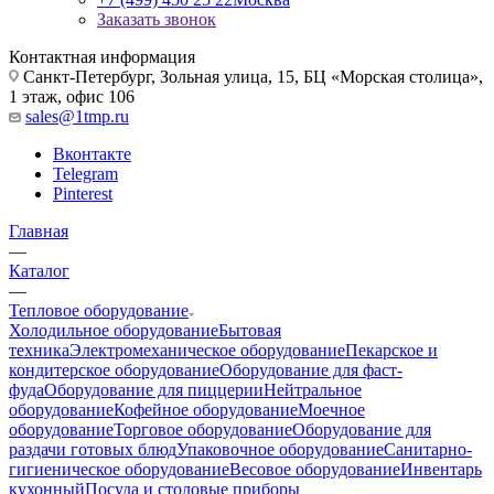
Заказать звонок
Контактная информация
Санкт-Петербург, Зольная улица, 15, БЦ «Морская столица»,
1 этаж, офис 106
sales@1tmp.ru
Вконтакте
Telegram
Pinterest
Главная
—
Каталог
—
Тепловое оборудование
Холодильное оборудование
Бытовая
техника
Электромеханическое оборудование
Пекарское и
кондитерское оборудование
Оборудование для фаст-
фуда
Оборудование для пиццерии
Нейтральное
оборудование
Кофейное оборудование
Моечное
оборудование
Торговое оборудование
Оборудование для
раздачи готовых блюд
Упаковочное оборудование
Санитарно-
гигиеническое оборудование
Весовое оборудование
Инвентарь
кухонный
Посуда и столовые приборы