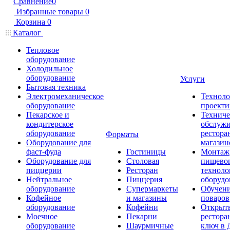
Сравнение
0
Избранные товары
0
Корзина
0
Каталог
Тепловое
оборудование
Холодильное
оборудование
Услуги
Бытовая техника
Электромеханическое
Техноло
оборудование
проекти
Пекарское и
Техниче
кондитерское
обслуж
оборудование
рестора
Форматы
Оборудование для
магазин
фаст-фуда
Гостиницы
Монтаж
Оборудование для
Столовая
пищево
пиццерии
Ресторан
техноло
Нейтральное
Пиццерия
оборудо
оборудование
Супермаркеты
Обучени
Кофейное
и магазины
поваров
оборудование
Кофейни
Открыт
Моечное
Пекарни
рестора
оборудование
Шаурмичные
ключ в 