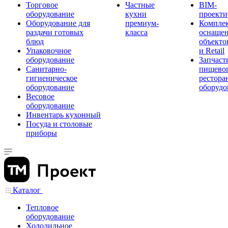
Торговое
Частные
BIM-
оборудование
кухни
проекти
Оборудование для
премиум-
Компле
раздачи готовых
класса
оснаще
блюд
объекто
Упаковочное
и Retail
оборудование
Запчаст
Санитарно-
пищевог
гигиеническое
рестора
оборудование
оборудо
Весовое
оборудование
Инвентарь кухонный
Посуда и столовые
приборы
Каталог
Тепловое
оборудование
Холодильное