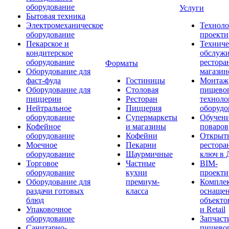
оборудование
Услуги
Бытовая техника
Электромеханическое
Техноло
оборудование
проекти
Пекарское и
Техниче
кондитерское
обслуж
оборудование
рестора
Форматы
Оборудование для
магазин
фаст-фуда
Гостиницы
Монтаж
Оборудование для
Столовая
пищево
пиццерии
Ресторан
техноло
Нейтральное
Пиццерия
оборудо
оборудование
Супермаркеты
Обучени
Кофейное
и магазины
поваров
оборудование
Кофейни
Открыт
Моечное
Пекарни
рестора
оборудование
Шаурмичные
ключ в 
Торговое
Частные
BIM-
оборудование
кухни
проекти
Оборудование для
премиум-
Компле
раздачи готовых
класса
оснаще
блюд
объекто
Упаковочное
и Retail
оборудование
Запчаст
Санитарно-
пищевог