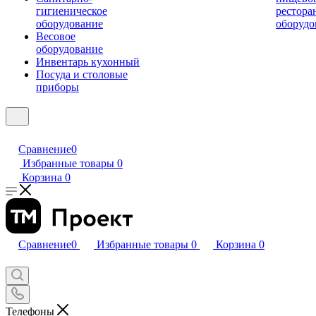
гигиеническое
рестора
оборудование
оборудо
Весовое
оборудование
Инвентарь кухонный
Посуда и столовые
приборы
Сравнение
0
Избранные товары
0
Корзина
0
Сравнение
0
Избранные товары
0
Корзина
0
Телефоны