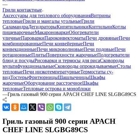
—
Грили контактные
Аксессуары для теплового оборудования
Витрины
тепловые
Грили и мангалы угольные
Грили
Саламандра
Дегидраторы
Кипятильники
Коптильни
Котлы
пищеварочные
Макароноварки
Обогреватели
уличные
Пароварки
Пароконвектоматы
Печи дровяные
Печи
комбинированные
Печи конвейерные
Печи
конвекционные
Печи микроволновые
Печи подовые
Печи
ротационные
Плиты
Поверхности жарочные
Подогреватели
блюд и посуды
Рисоварки и термосы для риса
Сковороды
мультифункциональные
Сковороды опрокидываемые
Столы
тепловые
Печи низкотемпературные
Термостаты су-
вид
Тостеры
Фритюрницы
Шашлычницы
Шкафы
жарочные
Оборудование расстоечное
Шкафы
тепловые
Тепловые острова и моноблоки
—
Гриль газовый 900 серии APACH CHEF LINE SLGBG89CS
Гриль газовый 900 серии APACH
CHEF LINE SLGBG89CS