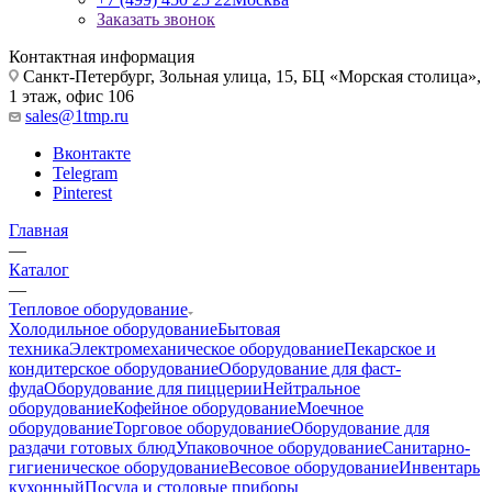
Заказать звонок
Контактная информация
Санкт-Петербург, Зольная улица, 15, БЦ «Морская столица»,
1 этаж, офис 106
sales@1tmp.ru
Вконтакте
Telegram
Pinterest
Главная
—
Каталог
—
Тепловое оборудование
Холодильное оборудование
Бытовая
техника
Электромеханическое оборудование
Пекарское и
кондитерское оборудование
Оборудование для фаст-
фуда
Оборудование для пиццерии
Нейтральное
оборудование
Кофейное оборудование
Моечное
оборудование
Торговое оборудование
Оборудование для
раздачи готовых блюд
Упаковочное оборудование
Санитарно-
гигиеническое оборудование
Весовое оборудование
Инвентарь
кухонный
Посуда и столовые приборы