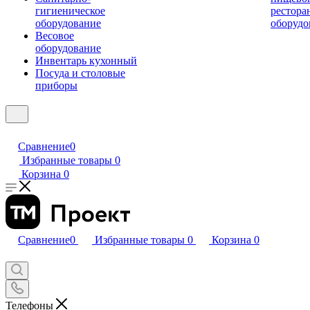
гигиеническое
рестора
оборудование
оборудо
Весовое
оборудование
Инвентарь кухонный
Посуда и столовые
приборы
Сравнение
0
Избранные товары
0
Корзина
0
Сравнение
0
Избранные товары
0
Корзина
0
Телефоны