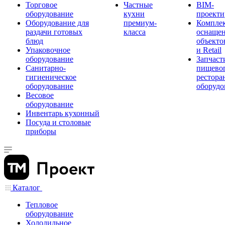
Торговое
Частные
BIM-
оборудование
кухни
проекти
Оборудование для
премиум-
Компле
раздачи готовых
класса
оснаще
блюд
объекто
Упаковочное
и Retail
оборудование
Запчаст
Санитарно-
пищевог
гигиеническое
рестора
оборудование
оборудо
Весовое
оборудование
Инвентарь кухонный
Посуда и столовые
приборы
Каталог
Тепловое
оборудование
Холодильное