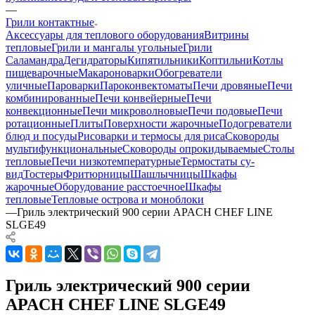
—
Грили контактные
Аксессуары для теплового оборудования
Витрины
тепловые
Грили и мангалы угольные
Грили
Саламандра
Дегидраторы
Кипятильники
Коптильни
Котлы
пищеварочные
Макароноварки
Обогреватели
уличные
Пароварки
Пароконвектоматы
Печи дровяные
Печи
комбинированные
Печи конвейерные
Печи
конвекционные
Печи микроволновые
Печи подовые
Печи
ротационные
Плиты
Поверхности жарочные
Подогреватели
блюд и посуды
Рисоварки и термосы для риса
Сковороды
мультифункциональные
Сковороды опрокидываемые
Столы
тепловые
Печи низкотемпературные
Термостаты су-
вид
Тостеры
Фритюрницы
Шашлычницы
Шкафы
жарочные
Оборудование расстоечное
Шкафы
тепловые
Тепловые острова и моноблоки
—
Гриль электрический 900 серии APACH CHEF LINE
SLGE49
Гриль электрический 900 серии
APACH CHEF LINE SLGE49