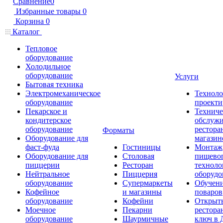
Сравнение
0
Избранные товары
0
Корзина
0
Каталог
Тепловое
оборудование
Холодильное
оборудование
Услуги
Бытовая техника
Электромеханическое
Техноло
оборудование
проекти
Пекарское и
Техниче
кондитерское
обслуж
оборудование
рестора
Форматы
Оборудование для
магазин
фаст-фуда
Гостиницы
Монтаж
Оборудование для
Столовая
пищево
пиццерии
Ресторан
техноло
Нейтральное
Пиццерия
оборудо
оборудование
Супермаркеты
Обучени
Кофейное
и магазины
поваров
оборудование
Кофейни
Открыт
Моечное
Пекарни
рестора
оборудование
Шаурмичные
ключ в 