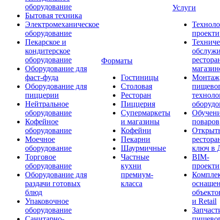
оборудование
Услуги
Бытовая техника
Электромеханическое
Техноло
оборудование
проекти
Пекарское и
Техниче
кондитерское
обслуж
оборудование
рестора
Форматы
Оборудование для
магазин
фаст-фуда
Гостиницы
Монтаж
Оборудование для
Столовая
пищево
пиццерии
Ресторан
техноло
Нейтральное
Пиццерия
оборудо
оборудование
Супермаркеты
Обучени
Кофейное
и магазины
поваров
оборудование
Кофейни
Открыт
Моечное
Пекарни
рестора
оборудование
Шаурмичные
ключ в 
Торговое
Частные
BIM-
оборудование
кухни
проекти
Оборудование для
премиум-
Компле
раздачи готовых
класса
оснаще
блюд
объекто
Упаковочное
и Retail
оборудование
Запчаст
Санитарно-
пищевог