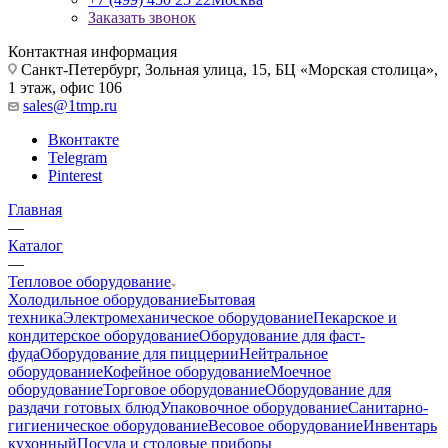
Заказать звонок
Контактная информация
Санкт-Петербург, Зольная улица, 15, БЦ «Морская столица»,
1 этаж, офис 106
sales@1tmp.ru
Вконтакте
Telegram
Pinterest
Главная
—
Каталог
—
Тепловое оборудование
Холодильное оборудование
Бытовая
техника
Электромеханическое оборудование
Пекарское и
кондитерское оборудование
Оборудование для фаст-
фуда
Оборудование для пиццерии
Нейтральное
оборудование
Кофейное оборудование
Моечное
оборудование
Торговое оборудование
Оборудование для
раздачи готовых блюд
Упаковочное оборудование
Санитарно-
гигиеническое оборудование
Весовое оборудование
Инвентарь
кухонный
Посуда и столовые приборы