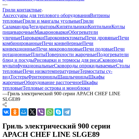
—
Грили контактные
Аксессуары для теплового оборудования
Витрины
тепловые
Грили и мангалы угольные
Грили
Саламандра
Дегидраторы
Кипятильники
Коптильни
Котлы
пищеварочные
Макароноварки
Обогреватели
уличные
Пароварки
Пароконвектоматы
Печи дровяные
Печи
комбинированные
Печи конвейерные
Печи
конвекционные
Печи микроволновые
Печи подовые
Печи
ротационные
Плиты
Поверхности жарочные
Подогреватели
блюд и посуды
Рисоварки и термосы для риса
Сковороды
мультифункциональные
Сковороды опрокидываемые
Столы
тепловые
Печи низкотемпературные
Термостаты су-
вид
Тостеры
Фритюрницы
Шашлычницы
Шкафы
жарочные
Оборудование расстоечное
Шкафы
тепловые
Тепловые острова и моноблоки
—
Гриль электрический 900 серии APACH CHEF LINE
SLGE89
Гриль электрический 900 серии
APACH CHEF LINE SLGE89