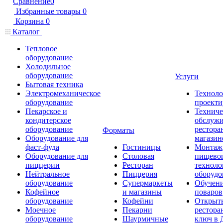
Сравнение
0
Избранные товары
0
Корзина
0
Каталог
Тепловое
оборудование
Холодильное
оборудование
Услуги
Бытовая техника
Электромеханическое
Техноло
оборудование
проекти
Пекарское и
Техниче
кондитерское
обслуж
оборудование
рестора
Форматы
Оборудование для
магазин
фаст-фуда
Гостиницы
Монтаж
Оборудование для
Столовая
пищево
пиццерии
Ресторан
техноло
Нейтральное
Пиццерия
оборудо
оборудование
Супермаркеты
Обучени
Кофейное
и магазины
поваров
оборудование
Кофейни
Открыт
Моечное
Пекарни
рестора
оборудование
Шаурмичные
ключ в 