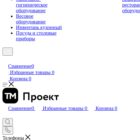
гигиеническое
рестора
оборудование
оборудо
Весовое
оборудование
Инвентарь кухонный
Посуда и столовые
приборы
Сравнение
0
Избранные товары
0
Корзина
0
Сравнение
0
Избранные товары
0
Корзина
0
Телефоны