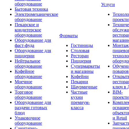
оборудование
Услуги
Бытовая техника
Электромеханическое
Техноло
оборудование
проекти
Пекарское и
Техниче
кондитерское
обслуж
оборудование
рестора
Форматы
Оборудование для
магазин
фаст-фуда
Гостиницы
Монтаж
Оборудование для
Столовая
пищево
пиццерии
Ресторан
техноло
Нейтральное
Пиццерия
оборудо
оборудование
Супермаркеты
Обучени
Кофейное
и магазины
поваров
оборудование
Кофейни
Открыт
Моечное
Пекарни
рестора
оборудование
Шаурмичные
ключ в 
Торговое
Частные
BIM-
оборудование
кухни
проекти
Оборудование для
премиум-
Компле
раздачи готовых
класса
оснаще
блюд
объекто
Упаковочное
и Retail
оборудование
Запчаст
Санитарно-
пищевог