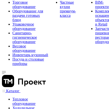
Торговое
Частные
BIM-
оборудование
кухни
проекти
Оборудование для
премиум-
Компле
раздачи готовых
класса
оснаще
блюд
объекто
Упаковочное
и Retail
оборудование
Запчаст
Санитарно-
пищевог
гигиеническое
рестора
оборудование
оборудо
Весовое
оборудование
Инвентарь кухонный
Посуда и столовые
приборы
Каталог
Тепловое
оборудование
Холодильное