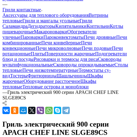
—
Грили контактные
Аксессуары для теплового оборудования
Витрины
тепловые
Грили и мангалы угольные
Грили
Саламандра
Дегидраторы
Кипятильники
Коптильни
Котлы
пищеварочные
Макароноварки
Обогреватели
уличные
Пароварки
Пароконвектоматы
Печи дровяные
Печи
комбинированные
Печи конвейерные
Печи
конвекционные
Печи микроволновые
Печи подовые
Печи
ротационные
Плиты
Поверхности жарочные
Подогреватели
блюд и посуды
Рисоварки и термосы для риса
Сковороды
мультифункциональные
Сковороды опрокидываемые
Столы
тепловые
Печи низкотемпературные
Термостаты су-
вид
Тостеры
Фритюрницы
Шашлычницы
Шкафы
жарочные
Оборудование расстоечное
Шкафы
тепловые
Тепловые острова и моноблоки
—
Гриль электрический 900 серии APACH CHEF LINE
SLGE89CS
Гриль электрический 900 серии
APACH CHEF LINE SLGE89CS