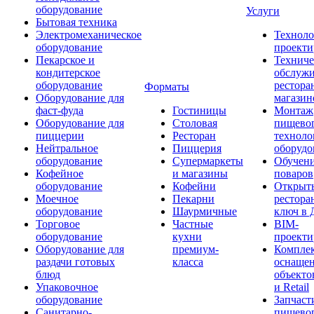
оборудование
Услуги
Бытовая техника
Электромеханическое
Техноло
оборудование
проекти
Пекарское и
Техниче
кондитерское
обслуж
оборудование
рестора
Форматы
Оборудование для
магазин
фаст-фуда
Гостиницы
Монтаж
Оборудование для
Столовая
пищево
пиццерии
Ресторан
техноло
Нейтральное
Пиццерия
оборудо
оборудование
Супермаркеты
Обучени
Кофейное
и магазины
поваров
оборудование
Кофейни
Открыт
Моечное
Пекарни
рестора
оборудование
Шаурмичные
ключ в 
Торговое
Частные
BIM-
оборудование
кухни
проекти
Оборудование для
премиум-
Компле
раздачи готовых
класса
оснаще
блюд
объекто
Упаковочное
и Retail
оборудование
Запчаст
Санитарно-
пищевог