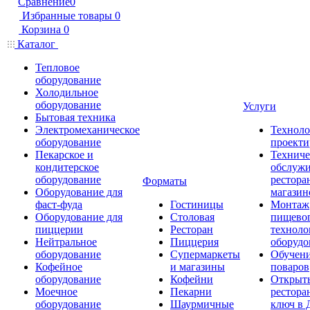
Сравнение
0
Избранные товары
0
Корзина
0
Каталог
Тепловое
оборудование
Холодильное
оборудование
Услуги
Бытовая техника
Электромеханическое
Техноло
оборудование
проекти
Пекарское и
Техниче
кондитерское
обслуж
оборудование
рестора
Форматы
Оборудование для
магазин
фаст-фуда
Гостиницы
Монтаж
Оборудование для
Столовая
пищево
пиццерии
Ресторан
техноло
Нейтральное
Пиццерия
оборудо
оборудование
Супермаркеты
Обучени
Кофейное
и магазины
поваров
оборудование
Кофейни
Открыт
Моечное
Пекарни
рестора
оборудование
Шаурмичные
ключ в 