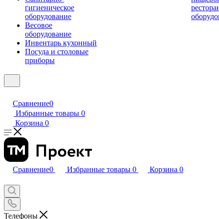
гигиеническое
рестора
оборудование
оборудо
Весовое
оборудование
Инвентарь кухонный
Посуда и столовые
приборы
Сравнение
0
Избранные товары
0
Корзина
0
Сравнение
0
Избранные товары
0
Корзина
0
Телефоны