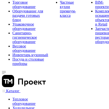
Торговое
Частные
BIM-
оборудование
кухни
проекти
Оборудование для
премиум-
Компле
раздачи готовых
класса
оснаще
блюд
объекто
Упаковочное
и Retail
оборудование
Запчаст
Санитарно-
пищевог
гигиеническое
рестора
оборудование
оборудо
Весовое
оборудование
Инвентарь кухонный
Посуда и столовые
приборы
Каталог
Тепловое
оборудование
Холодильное