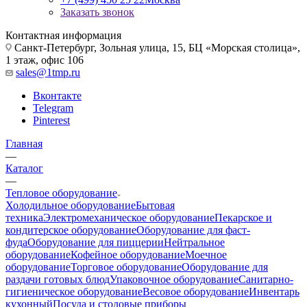
Заказать звонок
Контактная информация
Санкт-Петербург, Зольная улица, 15, БЦ «Морская столица»,
1 этаж, офис 106
sales@1tmp.ru
Вконтакте
Telegram
Pinterest
Главная
—
Каталог
—
Тепловое оборудование
Холодильное оборудование
Бытовая
техника
Электромеханическое оборудование
Пекарское и
кондитерское оборудование
Оборудование для фаст-
фуда
Оборудование для пиццерии
Нейтральное
оборудование
Кофейное оборудование
Моечное
оборудование
Торговое оборудование
Оборудование для
раздачи готовых блюд
Упаковочное оборудование
Санитарно-
гигиеническое оборудование
Весовое оборудование
Инвентарь
кухонный
Посуда и столовые приборы