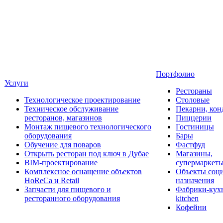
Портфолио
Услуги
Рестораны
Технологическое проектирование
Столовые
Техническое обслуживание
Пекарни, кон
ресторанов, магазинов
Пиццерии
Монтаж пищевого технологического
Гостиницы
оборудования
Бары
Обучение для поваров
Фастфуд
Открыть ресторан под ключ в Дубае
Магазины,
BIM-проектирование
супермаркет
Комплексное оснащение объектов
Объекты соц
HoReCa и Retail
назначения
Запчасти для пищевого и
Фабрики-кухн
ресторанного оборудования
kitchen
Кофейни