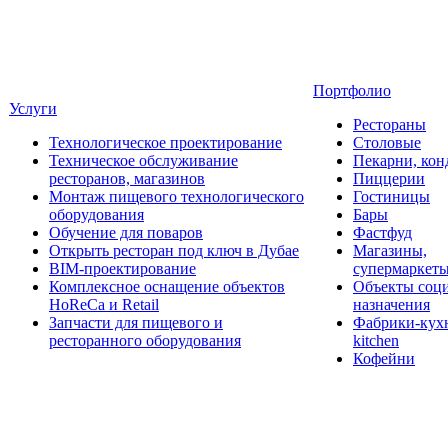
Портфолио
Услуги
Рестораны
Технологическое проектирование
Столовые
Техническое обслуживание
Пекарни, кон
ресторанов, магазинов
Пиццерии
Монтаж пищевого технологического
Гостиницы
оборудования
Бары
Обучение для поваров
Фастфуд
Открыть ресторан под ключ в Дубае
Магазины,
BIM-проектирование
супермаркет
Комплексное оснащение объектов
Объекты соц
HoReCa и Retail
назначения
Запчасти для пищевого и
Фабрики-кухн
ресторанного оборудования
kitchen
Кофейни