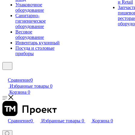
и Retail
Упаковочное
Запчаст
оборудование
пищевог
Санитарно-
рестора
гигиеническое
оборудо
оборудование
Весовое
оборудование
Инвентарь кухонный
Посуда и столовые
приборы
Сравнение
0
Избранные товары
0
Корзина
0
Сравнение
0
Избранные товары
0
Корзина
0