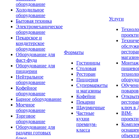
оборудование
Холодильное
оборудование
Услуги
Бытовая техника
Электромеханическое
Техноло
оборудование
проекти
Пекарское и
Техниче
кондитерское
обслуж
оборудование
рестора
Форматы
Оборудование для
магазин
фаст-фуда
Гостиницы
Монтаж
Оборудование для
Столовая
пищево
пиццерии
Ресторан
техноло
Нейтральное
Пиццерия
оборудо
оборудование
Супермаркеты
Обучени
Кофейное
и магазины
поваров
оборудование
Кофейни
Открыт
Барное оборудование
Пекарни
рестора
Моечное
Шаурмичные
ключ в 
оборудование
Частные
BIM-
Торговое
кухни
проекти
оборудование
премиум-
Компле
Оборудование для
класса
оснаще
раздачи готовых
объекто
блюд