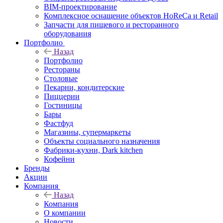
BIM-проектирование
Комплексное оснащение объектов HoReCa и Retail
Запчасти для пищевого и ресторанного
оборудования
Портфолио
Назад
Портфолио
Рестораны
Столовые
Пекарни, кондитерские
Пиццерии
Гостиницы
Бары
Фастфуд
Магазины, супермаркеты
Объекты социального назначения
Фабрики-кухни, Dark kitchen
Кофейни
Бренды
Акции
Компания
Назад
Компания
О компании
Новости