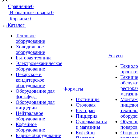
Сравнение
0
Избранные товары
0
Корзина
0
Каталог
Тепловое
оборудование
Холодильное
оборудование
Услуги
Бытовая техника
Электромеханическое
Техноло
оборудование
проекти
Пекарское и
Техниче
кондитерское
обслуж
оборудование
рестора
Форматы
Оборудование для
магазин
фаст-фуда
Гостиницы
Монтаж
Оборудование для
Столовая
пищево
пиццерии
Ресторан
техноло
Нейтральное
Пиццерия
оборудо
оборудование
Супермаркеты
Обучени
Кофейное
и магазины
поваров
оборудование
Кофейни
Открыт
Барное оборудование