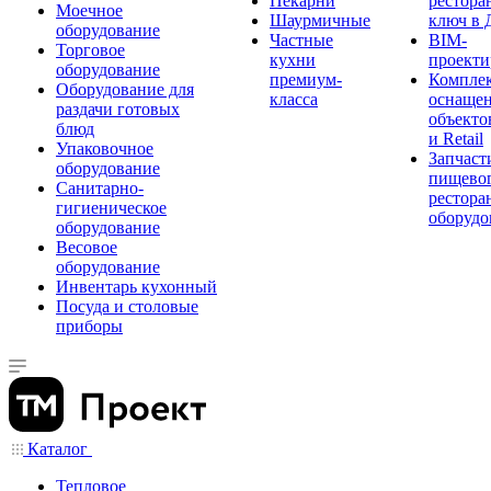
Пекарни
рестора
Моечное
Шаурмичные
ключ в 
оборудование
Частные
BIM-
Торговое
кухни
проекти
оборудование
премиум-
Компле
Оборудование для
класса
оснаще
раздачи готовых
объекто
блюд
и Retail
Упаковочное
Запчаст
оборудование
пищевог
Санитарно-
рестора
гигиеническое
оборудо
оборудование
Весовое
оборудование
Инвентарь кухонный
Посуда и столовые
приборы
Каталог
Тепловое