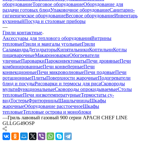
оборудование
Торговое оборудование
Оборудование для
раздачи готовых блюд
Упаковочное оборудование
Санитарно-
гигиеническое оборудование
Весовое оборудование
Инвентарь
кухонный
Посуда и столовые приборы
—
Грили контактные
Аксессуары для теплового оборудования
Витрины
тепловые
Грили и мангалы угольные
Грили
Саламандра
Дегидраторы
Кипятильники
Коптильни
Котлы
пищеварочные
Макароноварки
Обогреватели
уличные
Пароварки
Пароконвектоматы
Печи дровяные
Печи
комбинированные
Печи конвейерные
Печи
конвекционные
Печи микроволновые
Печи подовые
Печи
ротационные
Плиты
Поверхности жарочные
Подогреватели
блюд и посуды
Рисоварки и термосы для риса
Сковороды
мультифункциональные
Сковороды опрокидываемые
Столы
тепловые
Печи низкотемпературные
Термостаты су-
вид
Тостеры
Фритюрницы
Шашлычницы
Шкафы
жарочные
Оборудование расстоечное
Шкафы
тепловые
Тепловые острова и моноблоки
—
Гриль лавовый газовый 900 серии APACH CHEF LINE
GLLGG49OSP