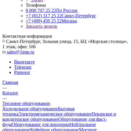
Телефоны
8 800 707 25 22
По России
+7 (812) 317 25 22
Санкт-Петербург
+7 (499) 450 25 22
Москва
Заказать звонок
Контактная информация
Санкт-Петербург, Зольная улица, 15, БЦ «Морская столица»,
1 этаж, офис 106
sales@1tmp.ru
Вконтакте
Telegram
Pinterest
Главная
—
Каталог
—
Тепловое оборудование
Холодильное оборудование
Бытовая
техника
Электромеханическое оборудование
Пекарское и
кондитерское оборудование
Оборудование для фаст-
фуда
Оборудование для пиццерии
Нейтральное
оборудование
Кофейное оборудование
Моечное