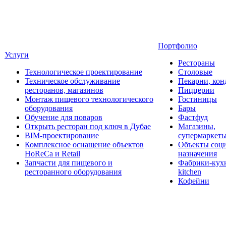
Портфолио
Услуги
Рестораны
Технологическое проектирование
Столовые
Техническое обслуживание
Пекарни, кон
ресторанов, магазинов
Пиццерии
Монтаж пищевого технологического
Гостиницы
оборудования
Бары
Обучение для поваров
Фастфуд
Открыть ресторан под ключ в Дубае
Магазины,
BIM-проектирование
супермаркет
Комплексное оснащение объектов
Объекты соц
HoReCa и Retail
назначения
Запчасти для пищевого и
Фабрики-кухн
ресторанного оборудования
kitchen
Кофейни