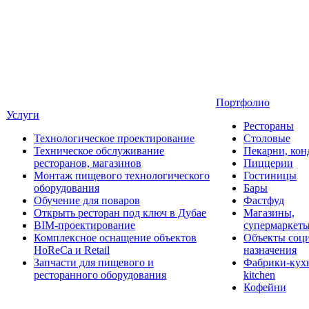
Портфолио
Услуги
Рестораны
Технологическое проектирование
Столовые
Техническое обслуживание
Пекарни, кон
ресторанов, магазинов
Пиццерии
Монтаж пищевого технологического
Гостиницы
оборудования
Бары
Обучение для поваров
Фастфуд
Открыть ресторан под ключ в Дубае
Магазины,
BIM-проектирование
супермаркет
Комплексное оснащение объектов
Объекты соц
HoReCa и Retail
назначения
Запчасти для пищевого и
Фабрики-кухн
ресторанного оборудования
kitchen
Кофейни