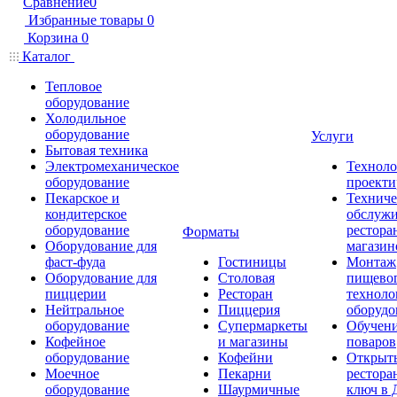
Сравнение
0
Избранные товары
0
Корзина
0
Каталог
Тепловое
оборудование
Холодильное
оборудование
Услуги
Бытовая техника
Электромеханическое
Техноло
оборудование
проекти
Пекарское и
Техниче
кондитерское
обслуж
оборудование
рестора
Форматы
Оборудование для
магазин
фаст-фуда
Гостиницы
Монтаж
Оборудование для
Столовая
пищево
пиццерии
Ресторан
техноло
Нейтральное
Пиццерия
оборудо
оборудование
Супермаркеты
Обучени
Кофейное
и магазины
поваров
оборудование
Кофейни
Открыт
Моечное
Пекарни
рестора
оборудование
Шаурмичные
ключ в 