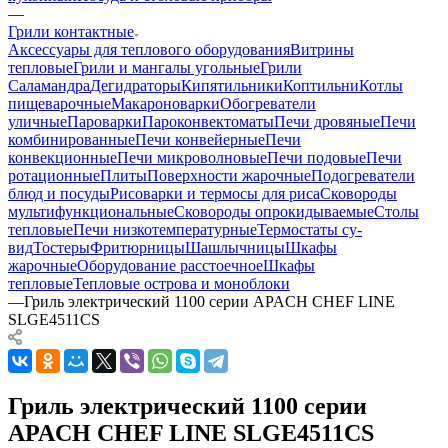
—
Грили контактные
Аксессуары для теплового оборудования
Витрины
тепловые
Грили и мангалы угольные
Грили
Саламандра
Дегидраторы
Кипятильники
Коптильни
Котлы
пищеварочные
Макароноварки
Обогреватели
уличные
Пароварки
Пароконвектоматы
Печи дровяные
Печи
комбинированные
Печи конвейерные
Печи
конвекционные
Печи микроволновые
Печи подовые
Печи
ротационные
Плиты
Поверхности жарочные
Подогреватели
блюд и посуды
Рисоварки и термосы для риса
Сковороды
мультифункциональные
Сковороды опрокидываемые
Столы
тепловые
Печи низкотемпературные
Термостаты су-
вид
Тостеры
Фритюрницы
Шашлычницы
Шкафы
жарочные
Оборудование расстоечное
Шкафы
тепловые
Тепловые острова и моноблоки
—
Гриль электрический 1100 серии APACH CHEF LINE
SLGE4511CS
Гриль электрический 1100 серии
APACH CHEF LINE SLGE4511CS