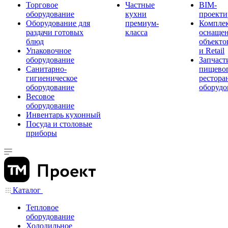
Торговое
Частные
BIM-
оборудование
кухни
проекти
Оборудование для
премиум-
Компле
раздачи готовых
класса
оснаще
блюд
объекто
Упаковочное
и Retail
оборудование
Запчаст
Санитарно-
пищевог
гигиеническое
рестора
оборудование
оборудо
Весовое
оборудование
Инвентарь кухонный
Посуда и столовые
приборы
Каталог
Тепловое
оборудование
Холодильное