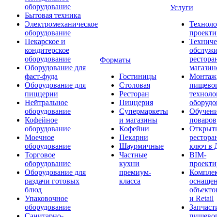
оборудование
Услуги
Бытовая техника
Электромеханическое
Техноло
оборудование
проекти
Пекарское и
Техниче
кондитерское
обслуж
оборудование
рестора
Форматы
Оборудование для
магазин
фаст-фуда
Гостиницы
Монтаж
Оборудование для
Столовая
пищево
пиццерии
Ресторан
техноло
Нейтральное
Пиццерия
оборудо
оборудование
Супермаркеты
Обучени
Кофейное
и магазины
поваров
оборудование
Кофейни
Открыт
Моечное
Пекарни
рестора
оборудование
Шаурмичные
ключ в 
Торговое
Частные
BIM-
оборудование
кухни
проекти
Оборудование для
премиум-
Компле
раздачи готовых
класса
оснаще
блюд
объекто
Упаковочное
и Retail
оборудование
Запчаст
Санитарно-
пищевог