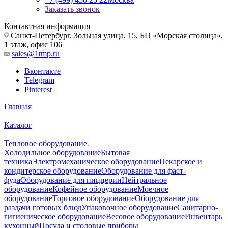
Заказать звонок
Контактная информация
Санкт-Петербург, Зольная улица, 15, БЦ «Морская столица»,
1 этаж, офис 106
sales@1tmp.ru
Вконтакте
Telegram
Pinterest
Главная
—
Каталог
—
Тепловое оборудование
Холодильное оборудование
Бытовая
техника
Электромеханическое оборудование
Пекарское и
кондитерское оборудование
Оборудование для фаст-
фуда
Оборудование для пиццерии
Нейтральное
оборудование
Кофейное оборудование
Моечное
оборудование
Торговое оборудование
Оборудование для
раздачи готовых блюд
Упаковочное оборудование
Санитарно-
гигиеническое оборудование
Весовое оборудование
Инвентарь
кухонный
Посуда и столовые приборы