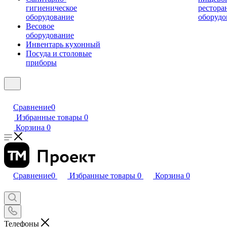
гигиеническое
рестора
оборудование
оборудо
Весовое
оборудование
Инвентарь кухонный
Посуда и столовые
приборы
Сравнение
0
Избранные товары
0
Корзина
0
Сравнение
0
Избранные товары
0
Корзина
0
Телефоны