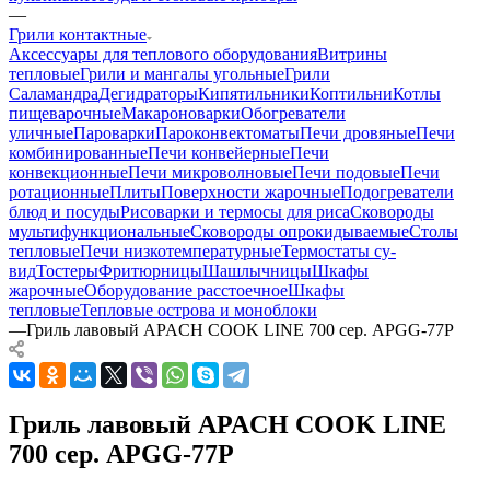
—
Грили контактные
Аксессуары для теплового оборудования
Витрины
тепловые
Грили и мангалы угольные
Грили
Саламандра
Дегидраторы
Кипятильники
Коптильни
Котлы
пищеварочные
Макароноварки
Обогреватели
уличные
Пароварки
Пароконвектоматы
Печи дровяные
Печи
комбинированные
Печи конвейерные
Печи
конвекционные
Печи микроволновые
Печи подовые
Печи
ротационные
Плиты
Поверхности жарочные
Подогреватели
блюд и посуды
Рисоварки и термосы для риса
Сковороды
мультифункциональные
Сковороды опрокидываемые
Столы
тепловые
Печи низкотемпературные
Термостаты су-
вид
Тостеры
Фритюрницы
Шашлычницы
Шкафы
жарочные
Оборудование расстоечное
Шкафы
тепловые
Тепловые острова и моноблоки
—
Гриль лавовый APACH COOK LINE 700 сер. APGG-77P
Гриль лавовый APACH COOK LINE
700 сер. APGG-77P