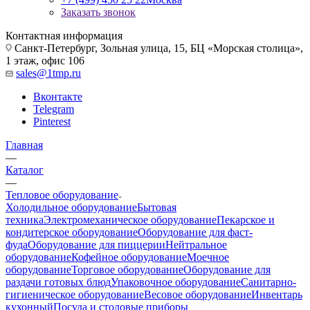
Заказать звонок
Контактная информация
Санкт-Петербург, Зольная улица, 15, БЦ «Морская столица»,
1 этаж, офис 106
sales@1tmp.ru
Вконтакте
Telegram
Pinterest
Главная
—
Каталог
—
Тепловое оборудование
Холодильное оборудование
Бытовая
техника
Электромеханическое оборудование
Пекарское и
кондитерское оборудование
Оборудование для фаст-
фуда
Оборудование для пиццерии
Нейтральное
оборудование
Кофейное оборудование
Моечное
оборудование
Торговое оборудование
Оборудование для
раздачи готовых блюд
Упаковочное оборудование
Санитарно-
гигиеническое оборудование
Весовое оборудование
Инвентарь
кухонный
Посуда и столовые приборы