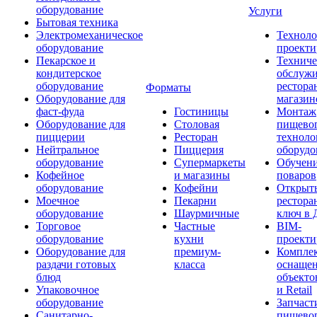
оборудование
Услуги
Бытовая техника
Электромеханическое
Техноло
оборудование
проекти
Пекарское и
Техниче
кондитерское
обслуж
оборудование
рестора
Форматы
Оборудование для
магазин
фаст-фуда
Гостиницы
Монтаж
Оборудование для
Столовая
пищево
пиццерии
Ресторан
техноло
Нейтральное
Пиццерия
оборудо
оборудование
Супермаркеты
Обучени
Кофейное
и магазины
поваров
оборудование
Кофейни
Открыт
Моечное
Пекарни
рестора
оборудование
Шаурмичные
ключ в 
Торговое
Частные
BIM-
оборудование
кухни
проекти
Оборудование для
премиум-
Компле
раздачи готовых
класса
оснаще
блюд
объекто
Упаковочное
и Retail
оборудование
Запчаст
Санитарно-
пищевог