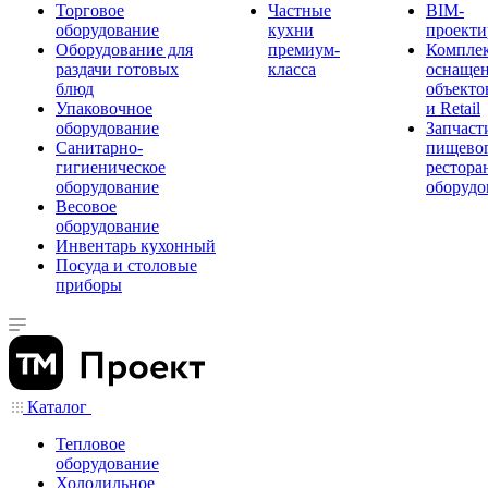
Торговое
Частные
BIM-
оборудование
кухни
проекти
Оборудование для
премиум-
Компле
раздачи готовых
класса
оснаще
блюд
объекто
Упаковочное
и Retail
оборудование
Запчаст
Санитарно-
пищевог
гигиеническое
рестора
оборудование
оборудо
Весовое
оборудование
Инвентарь кухонный
Посуда и столовые
приборы
Каталог
Тепловое
оборудование
Холодильное