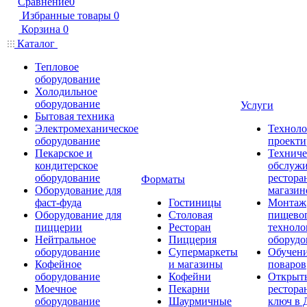
Сравнение
0
Избранные товары
0
Корзина
0
Каталог
Тепловое
оборудование
Холодильное
оборудование
Услуги
Бытовая техника
Электромеханическое
Техноло
оборудование
проекти
Пекарское и
Техниче
кондитерское
обслуж
оборудование
рестора
Форматы
Оборудование для
магазин
фаст-фуда
Гостиницы
Монтаж
Оборудование для
Столовая
пищево
пиццерии
Ресторан
техноло
Нейтральное
Пиццерия
оборудо
оборудование
Супермаркеты
Обучени
Кофейное
и магазины
поваров
оборудование
Кофейни
Открыт
Моечное
Пекарни
рестора
оборудование
Шаурмичные
ключ в 