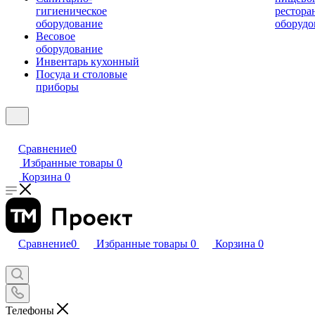
гигиеническое
рестора
оборудование
оборудо
Весовое
оборудование
Инвентарь кухонный
Посуда и столовые
приборы
Сравнение
0
Избранные товары
0
Корзина
0
Сравнение
0
Избранные товары
0
Корзина
0
Телефоны