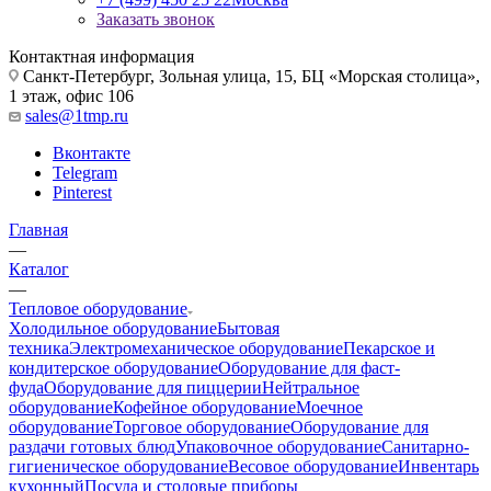
Заказать звонок
Контактная информация
Санкт-Петербург, Зольная улица, 15, БЦ «Морская столица»,
1 этаж, офис 106
sales@1tmp.ru
Вконтакте
Telegram
Pinterest
Главная
—
Каталог
—
Тепловое оборудование
Холодильное оборудование
Бытовая
техника
Электромеханическое оборудование
Пекарское и
кондитерское оборудование
Оборудование для фаст-
фуда
Оборудование для пиццерии
Нейтральное
оборудование
Кофейное оборудование
Моечное
оборудование
Торговое оборудование
Оборудование для
раздачи готовых блюд
Упаковочное оборудование
Санитарно-
гигиеническое оборудование
Весовое оборудование
Инвентарь
кухонный
Посуда и столовые приборы