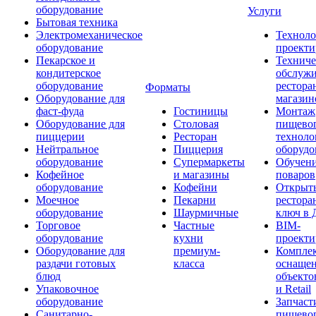
оборудование
Услуги
Бытовая техника
Электромеханическое
Техноло
оборудование
проекти
Пекарское и
Техниче
кондитерское
обслуж
оборудование
рестора
Форматы
Оборудование для
магазин
фаст-фуда
Гостиницы
Монтаж
Оборудование для
Столовая
пищево
пиццерии
Ресторан
техноло
Нейтральное
Пиццерия
оборудо
оборудование
Супермаркеты
Обучени
Кофейное
и магазины
поваров
оборудование
Кофейни
Открыт
Моечное
Пекарни
рестора
оборудование
Шаурмичные
ключ в 
Торговое
Частные
BIM-
оборудование
кухни
проекти
Оборудование для
премиум-
Компле
раздачи готовых
класса
оснаще
блюд
объекто
Упаковочное
и Retail
оборудование
Запчаст
Санитарно-
пищевог