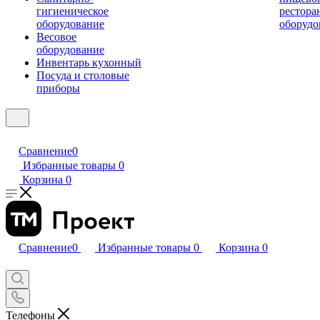
гигиеническое
рестора
оборудование
оборудо
Весовое
оборудование
Инвентарь кухонный
Посуда и столовые
приборы
Сравнение
0
Избранные товары
0
Корзина
0
Сравнение
0
Избранные товары
0
Корзина
0
Телефоны