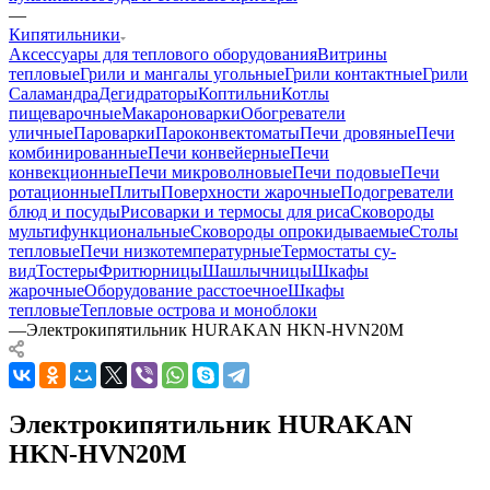
—
Кипятильники
Аксессуары для теплового оборудования
Витрины
тепловые
Грили и мангалы угольные
Грили контактные
Грили
Саламандра
Дегидраторы
Коптильни
Котлы
пищеварочные
Макароноварки
Обогреватели
уличные
Пароварки
Пароконвектоматы
Печи дровяные
Печи
комбинированные
Печи конвейерные
Печи
конвекционные
Печи микроволновые
Печи подовые
Печи
ротационные
Плиты
Поверхности жарочные
Подогреватели
блюд и посуды
Рисоварки и термосы для риса
Сковороды
мультифункциональные
Сковороды опрокидываемые
Столы
тепловые
Печи низкотемпературные
Термостаты су-
вид
Тостеры
Фритюрницы
Шашлычницы
Шкафы
жарочные
Оборудование расстоечное
Шкафы
тепловые
Тепловые острова и моноблоки
—
Электрокипятильник HURAKAN HKN-HVN20M
Электрокипятильник HURAKAN
HKN-HVN20M