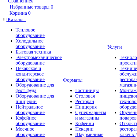
Сравнение
0
Избранные товары
0
Корзина
0
Каталог
Тепловое
оборудование
Холодильное
оборудование
Услуги
Бытовая техника
Электромеханическое
Техноло
оборудование
проекти
Пекарское и
Техниче
кондитерское
обслуж
оборудование
рестора
Форматы
Оборудование для
магазин
фаст-фуда
Гостиницы
Монтаж
Оборудование для
Столовая
пищево
пиццерии
Ресторан
техноло
Нейтральное
Пиццерия
оборудо
оборудование
Супермаркеты
Обучени
Кофейное
и магазины
поваров
оборудование
Кофейни
Открыт
Моечное
Пекарни
рестора
оборудование
Шаурмичные
ключ в 