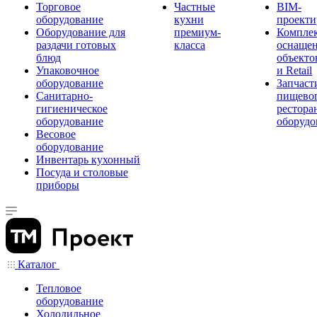
Торговое
Частные
BIM-
оборудование
кухни
проекти
Оборудование для
премиум-
Компле
раздачи готовых
класса
оснаще
блюд
объекто
Упаковочное
и Retail
оборудование
Запчаст
Санитарно-
пищевог
гигиеническое
рестора
оборудование
оборудо
Весовое
оборудование
Инвентарь кухонный
Посуда и столовые
приборы
Каталог
Тепловое
оборудование
Холодильное