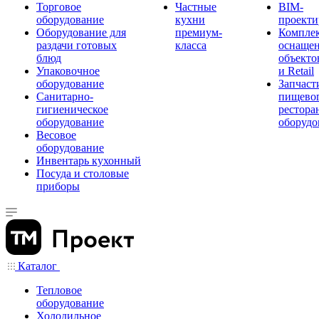
Торговое
Частные
BIM-
оборудование
кухни
проекти
Оборудование для
премиум-
Компле
раздачи готовых
класса
оснаще
блюд
объекто
Упаковочное
и Retail
оборудование
Запчаст
Санитарно-
пищевог
гигиеническое
рестора
оборудование
оборудо
Весовое
оборудование
Инвентарь кухонный
Посуда и столовые
приборы
Каталог
Тепловое
оборудование
Холодильное