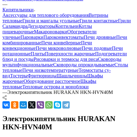
—
Кипятильники
Аксессуары для теплового оборудования
Витрины
тепловые
Грили и мангалы угольные
Грили контактные
Грили
Саламандра
Дегидраторы
Коптильни
Котлы
пищеварочные
Макароноварки
Обогреватели
уличные
Пароварки
Пароконвектоматы
Печи дровяные
Печи
комбинированные
Печи конвейерные
Печи
конвекционные
Печи микроволновые
Печи подовые
Печи
ротационные
Плиты
Поверхности жарочные
Подогреватели
блюд и посуды
Рисоварки и термосы для риса
Сковороды
мультифункциональные
Сковороды опрокидываемые
Столы
тепловые
Печи низкотемпературные
Термостаты су-
вид
Тостеры
Фритюрницы
Шашлычницы
Шкафы
жарочные
Оборудование расстоечное
Шкафы
тепловые
Тепловые острова и моноблоки
—
Электрокипятильник HURAKAN HKN-HVN40M
Электрокипятильник HURAKAN
HKN-HVN40M