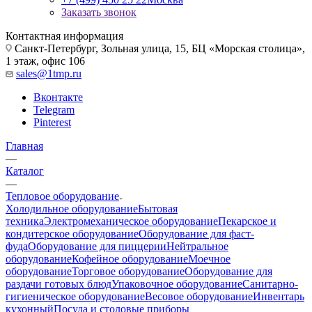
Заказать звонок
Контактная информация
Санкт-Петербург, Зольная улица, 15, БЦ «Морская столица»,
1 этаж, офис 106
sales@1tmp.ru
Вконтакте
Telegram
Pinterest
Главная
—
Каталог
—
Тепловое оборудование
Холодильное оборудование
Бытовая
техника
Электромеханическое оборудование
Пекарское и
кондитерское оборудование
Оборудование для фаст-
фуда
Оборудование для пиццерии
Нейтральное
оборудование
Кофейное оборудование
Моечное
оборудование
Торговое оборудование
Оборудование для
раздачи готовых блюд
Упаковочное оборудование
Санитарно-
гигиеническое оборудование
Весовое оборудование
Инвентарь
кухонный
Посуда и столовые приборы