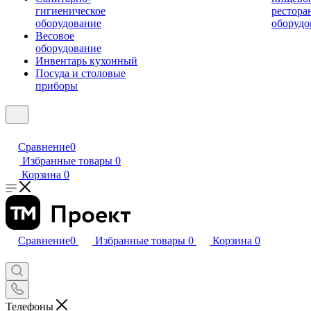
гигиеническое
рестора
оборудование
оборудо
Весовое
оборудование
Инвентарь кухонный
Посуда и столовые
приборы
Сравнение
0
Избранные товары
0
Корзина
0
Сравнение
0
Избранные товары
0
Корзина
0
Телефоны