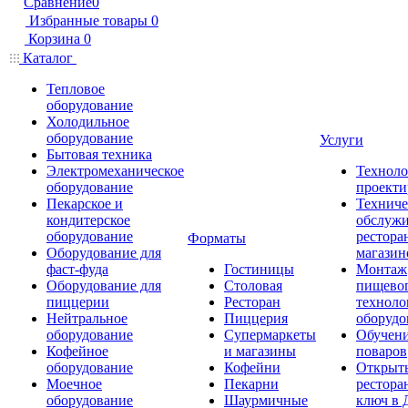
Сравнение
0
Избранные товары
0
Корзина
0
Каталог
Тепловое
оборудование
Холодильное
оборудование
Услуги
Бытовая техника
Электромеханическое
Техноло
оборудование
проекти
Пекарское и
Техниче
кондитерское
обслуж
оборудование
рестора
Форматы
Оборудование для
магазин
фаст-фуда
Гостиницы
Монтаж
Оборудование для
Столовая
пищево
пиццерии
Ресторан
техноло
Нейтральное
Пиццерия
оборудо
оборудование
Супермаркеты
Обучени
Кофейное
и магазины
поваров
оборудование
Кофейни
Открыт
Моечное
Пекарни
рестора
оборудование
Шаурмичные
ключ в 