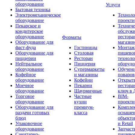
оборудование
Услуги
Бытовая техника
Электромеханическое
Техноло
оборудование
проекти
Пекарское и
Техниче
кондитерское
обслуж
оборудование
рестора
Форматы
Оборудование для
магазин
фаст-фуда
Гостиницы
Монтаж
Оборудование для
Столовая
пищево
пиццерии
Ресторан
техноло
Нейтральное
Пиццерия
оборудо
оборудование
Супермаркеты
Обучени
Кофейное
и магазины
поваров
оборудование
Кофейни
Открыт
Моечное
Пекарни
рестора
оборудование
Шаурмичные
ключ в 
Торговое
Частные
BIM-
оборудование
кухни
проекти
Оборудование для
премиум-
Компле
раздачи готовых
класса
оснаще
блюд
объекто
Упаковочное
и Retail
оборудование
Запчаст
Санитарно-
пищевог