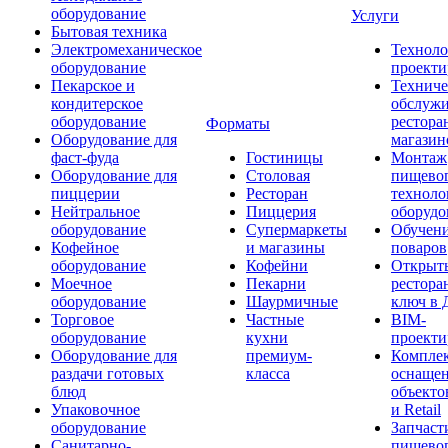
оборудование
Услуги
Бытовая техника
Электромеханическое
Техноло
оборудование
проекти
Пекарское и
Техниче
кондитерское
обслуж
оборудование
рестора
Форматы
Оборудование для
магазин
фаст-фуда
Гостиницы
Монтаж
Оборудование для
Столовая
пищево
пиццерии
Ресторан
техноло
Нейтральное
Пиццерия
оборудо
оборудование
Супермаркеты
Обучени
Кофейное
и магазины
поваров
оборудование
Кофейни
Открыт
Моечное
Пекарни
рестора
оборудование
Шаурмичные
ключ в 
Торговое
Частные
BIM-
оборудование
кухни
проекти
Оборудование для
премиум-
Компле
раздачи готовых
класса
оснаще
блюд
объекто
Упаковочное
и Retail
оборудование
Запчаст
Санитарно-
пищевог