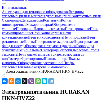
—
Кипятильники
Аксессуары для теплового оборудования
Витрины
тепловые
Грили и мангалы угольные
Грили контактные
Грили
Саламандра
Дегидраторы
Коптильни
Котлы
пищеварочные
Макароноварки
Обогреватели
уличные
Пароварки
Пароконвектоматы
Печи дровяные
Печи
комбинированные
Печи конвейерные
Печи
конвекционные
Печи микроволновые
Печи подовые
Печи
ротационные
Плиты
Поверхности жарочные
Подогреватели
блюд и посуды
Рисоварки и термосы для риса
Сковороды
мультифункциональные
Сковороды опрокидываемые
Столы
тепловые
Печи низкотемпературные
Термостаты су-
вид
Тостеры
Фритюрницы
Шашлычницы
Шкафы
жарочные
Оборудование расстоечное
Шкафы
тепловые
Тепловые острова и моноблоки
—
Электрокипятильник HURAKAN HKN-HVZ22
Электрокипятильник HURAKAN
HKN-HVZ22