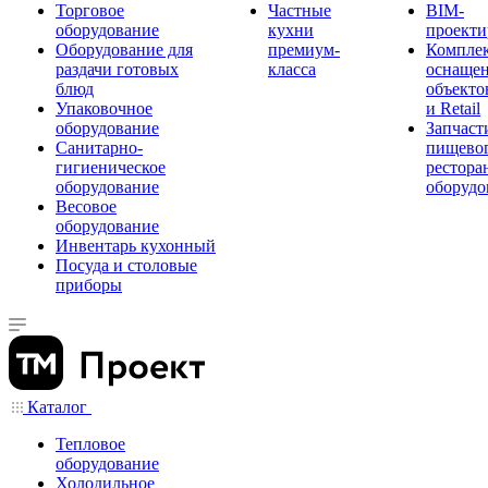
Торговое
Частные
BIM-
оборудование
кухни
проекти
Оборудование для
премиум-
Компле
раздачи готовых
класса
оснаще
блюд
объекто
Упаковочное
и Retail
оборудование
Запчаст
Санитарно-
пищевог
гигиеническое
рестора
оборудование
оборудо
Весовое
оборудование
Инвентарь кухонный
Посуда и столовые
приборы
Каталог
Тепловое
оборудование
Холодильное