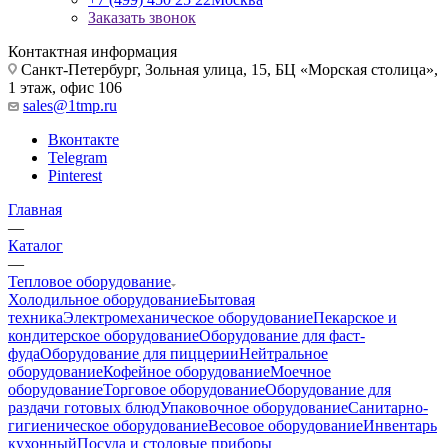
Заказать звонок
Контактная информация
Санкт-Петербург, Зольная улица, 15, БЦ «Морская столица»,
1 этаж, офис 106
sales@1tmp.ru
Вконтакте
Telegram
Pinterest
Главная
—
Каталог
—
Тепловое оборудование
Холодильное оборудование
Бытовая
техника
Электромеханическое оборудование
Пекарское и
кондитерское оборудование
Оборудование для фаст-
фуда
Оборудование для пиццерии
Нейтральное
оборудование
Кофейное оборудование
Моечное
оборудование
Торговое оборудование
Оборудование для
раздачи готовых блюд
Упаковочное оборудование
Санитарно-
гигиеническое оборудование
Весовое оборудование
Инвентарь
кухонный
Посуда и столовые приборы