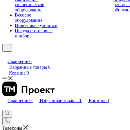
гигиеническое
рестора
оборудование
оборудо
Весовое
оборудование
Инвентарь кухонный
Посуда и столовые
приборы
Сравнение
0
Избранные товары
0
Корзина
0
Сравнение
0
Избранные товары
0
Корзина
0
Телефоны