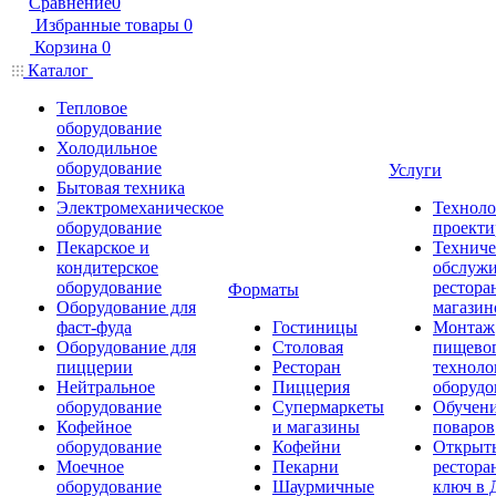
Сравнение
0
Избранные товары
0
Корзина
0
Каталог
Тепловое
оборудование
Холодильное
оборудование
Услуги
Бытовая техника
Электромеханическое
Техноло
оборудование
проекти
Пекарское и
Техниче
кондитерское
обслуж
оборудование
рестора
Форматы
Оборудование для
магазин
фаст-фуда
Гостиницы
Монтаж
Оборудование для
Столовая
пищево
пиццерии
Ресторан
техноло
Нейтральное
Пиццерия
оборудо
оборудование
Супермаркеты
Обучени
Кофейное
и магазины
поваров
оборудование
Кофейни
Открыт
Моечное
Пекарни
рестора
оборудование
Шаурмичные
ключ в 