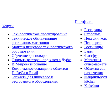
Портфолио
Услуги
Рестораны
Технологическое проектирование
Столовые
Техническое обслуживание
Пекарни, кон
ресторанов, магазинов
Пиццерии
Монтаж пищевого технологического
Гостиницы
оборудования
Бары
Обучение для поваров
Фастфуд
Открыть ресторан под ключ в Дубае
Магазины,
BIM-проектирование
супермаркет
Комплексное оснащение объектов
Объекты соц
HoReCa и Retail
назначения
Запчасти для пищевого и
Фабрики-кухн
ресторанного оборудования
kitchen
Кофейни