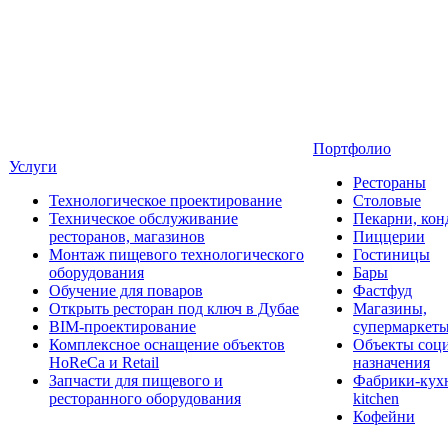
Портфолио
Услуги
Рестораны
Технологическое проектирование
Столовые
Техническое обслуживание
Пекарни, кон
ресторанов, магазинов
Пиццерии
Монтаж пищевого технологического
Гостиницы
оборудования
Бары
Обучение для поваров
Фастфуд
Открыть ресторан под ключ в Дубае
Магазины,
BIM-проектирование
супермаркет
Комплексное оснащение объектов
Объекты соц
HoReCa и Retail
назначения
Запчасти для пищевого и
Фабрики-кухн
ресторанного оборудования
kitchen
Кофейни