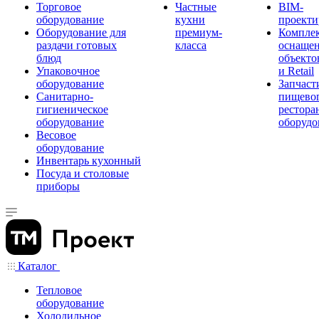
Торговое
Частные
BIM-
оборудование
кухни
проекти
Оборудование для
премиум-
Компле
раздачи готовых
класса
оснаще
блюд
объекто
Упаковочное
и Retail
оборудование
Запчаст
Санитарно-
пищевог
гигиеническое
рестора
оборудование
оборудо
Весовое
оборудование
Инвентарь кухонный
Посуда и столовые
приборы
Каталог
Тепловое
оборудование
Холодильное