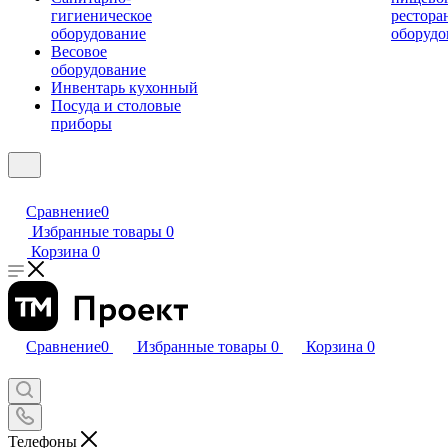
гигиеническое
рестора
оборудование
оборудо
Весовое
оборудование
Инвентарь кухонный
Посуда и столовые
приборы
Сравнение
0
Избранные товары
0
Корзина
0
Сравнение
0
Избранные товары
0
Корзина
0
Телефоны