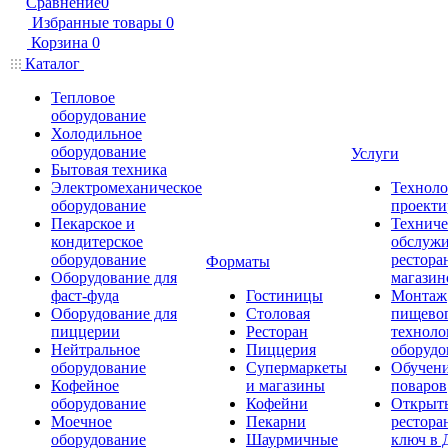
Сравнение
0
Избранные товары
0
Корзина
0
Каталог
Тепловое
оборудование
Холодильное
оборудование
Услуги
Бытовая техника
Электромеханическое
Техноло
оборудование
проекти
Пекарское и
Техниче
кондитерское
обслуж
оборудование
рестора
Форматы
Оборудование для
магазин
фаст-фуда
Гостиницы
Монтаж
Оборудование для
Столовая
пищево
пиццерии
Ресторан
техноло
Нейтральное
Пиццерия
оборудо
оборудование
Супермаркеты
Обучени
Кофейное
и магазины
поваров
оборудование
Кофейни
Открыт
Моечное
Пекарни
рестора
оборудование
Шаурмичные
ключ в 