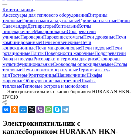
—
Кипятильники
Аксессуары для теплового оборудования
Витрины
тепловые
Грили и мангалы угольные
Грили контактные
Грили
Саламандра
Дегидраторы
Коптильни
Котлы
пищеварочные
Макароноварки
Обогреватели
уличные
Пароварки
Пароконвектоматы
Печи дровяные
Печи
комбинированные
Печи конвейерные
Печи
конвекционные
Печи микроволновые
Печи подовые
Печи
ротационные
Плиты
Поверхности жарочные
Подогреватели
блюд и посуды
Рисоварки и термосы для риса
Сковороды
мультифункциональные
Сковороды опрокидываемые
Столы
тепловые
Печи низкотемпературные
Термостаты су-
вид
Тостеры
Фритюрницы
Шашлычницы
Шкафы
жарочные
Оборудование расстоечное
Шкафы
тепловые
Тепловые острова и моноблоки
—
Электрокипятильник с каплесборником HURAKAN HKN-
HVC10
Электрокипятильник с
каплесборником HURAKAN HKN-