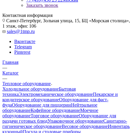
Заказать звонок
Контактная информация
Санкт-Петербург, Зольная улица, 15, БЦ «Морская столица»,
1 этаж, офис 106
sales@1tmp.ru
Вконтакте
Telegram
Pinterest
Главная
—
Каталог
—
Тепловое оборудование
Холодильное оборудование
Бытовая
техника
Электромеханическое оборудование
Пекарское и
кондитерское оборудование
Оборудование для фаст-
фуда
Оборудование для пиццерии
Нейтральное
оборудование
Кофейное оборудование
Моечное
оборудование
Торговое оборудование
Оборудование для
раздачи готовых блюд
Упаковочное оборудование
Санитарно-
гигиеническое оборудование
Весовое оборудование
Инвентарь
кухонный
Посуда и столовые приборы