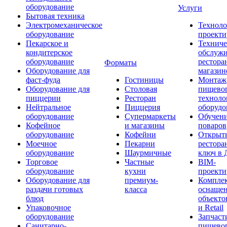
оборудование
Услуги
Бытовая техника
Электромеханическое
Техноло
оборудование
проекти
Пекарское и
Техниче
кондитерское
обслуж
оборудование
рестора
Форматы
Оборудование для
магазин
фаст-фуда
Гостиницы
Монтаж
Оборудование для
Столовая
пищево
пиццерии
Ресторан
техноло
Нейтральное
Пиццерия
оборудо
оборудование
Супермаркеты
Обучени
Кофейное
и магазины
поваров
оборудование
Кофейни
Открыт
Моечное
Пекарни
рестора
оборудование
Шаурмичные
ключ в 
Торговое
Частные
BIM-
оборудование
кухни
проекти
Оборудование для
премиум-
Компле
раздачи готовых
класса
оснаще
блюд
объекто
Упаковочное
и Retail
оборудование
Запчаст
Санитарно-
пищевог