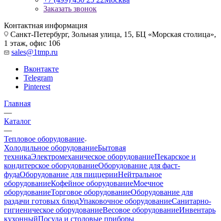
Заказать звонок
Контактная информация
Санкт-Петербург, Зольная улица, 15, БЦ «Морская столица»,
1 этаж, офис 106
sales@1tmp.ru
Вконтакте
Telegram
Pinterest
Главная
—
Каталог
—
Тепловое оборудование
Холодильное оборудование
Бытовая
техника
Электромеханическое оборудование
Пекарское и
кондитерское оборудование
Оборудование для фаст-
фуда
Оборудование для пиццерии
Нейтральное
оборудование
Кофейное оборудование
Моечное
оборудование
Торговое оборудование
Оборудование для
раздачи готовых блюд
Упаковочное оборудование
Санитарно-
гигиеническое оборудование
Весовое оборудование
Инвентарь
кухонный
Посуда и столовые приборы