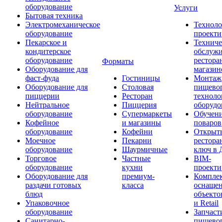
оборудование
Услуги
Бытовая техника
Электромеханическое
Техноло
оборудование
проекти
Пекарское и
Техниче
кондитерское
обслуж
оборудование
рестора
Форматы
Оборудование для
магазин
фаст-фуда
Гостиницы
Монтаж
Оборудование для
Столовая
пищево
пиццерии
Ресторан
техноло
Нейтральное
Пиццерия
оборудо
оборудование
Супермаркеты
Обучени
Кофейное
и магазины
поваров
оборудование
Кофейни
Открыт
Моечное
Пекарни
рестора
оборудование
Шаурмичные
ключ в 
Торговое
Частные
BIM-
оборудование
кухни
проекти
Оборудование для
премиум-
Компле
раздачи готовых
класса
оснаще
блюд
объекто
Упаковочное
и Retail
оборудование
Запчаст
Санитарно-
пищевог