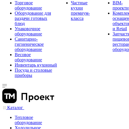
Торговое
Частные
BIM-
оборудование
кухни
проекти
Оборудование для
премиум-
Компле
раздачи готовых
класса
оснаще
блюд
объекто
Упаковочное
и Retail
оборудование
Запчаст
Санитарно-
пищевог
гигиеническое
рестора
оборудование
оборудо
Весовое
оборудование
Инвентарь кухонный
Посуда и столовые
приборы
Каталог
Тепловое
оборудование
Холодильное