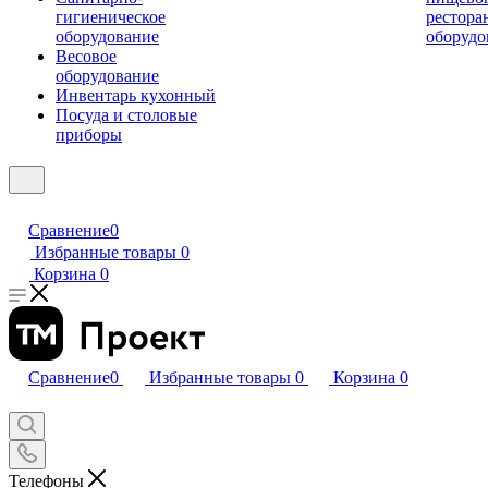
гигиеническое
рестора
оборудование
оборудо
Весовое
оборудование
Инвентарь кухонный
Посуда и столовые
приборы
Сравнение
0
Избранные товары
0
Корзина
0
Сравнение
0
Избранные товары
0
Корзина
0
Телефоны