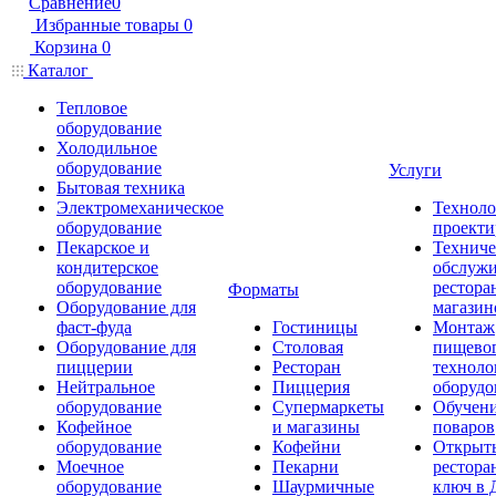
Сравнение
0
Избранные товары
0
Корзина
0
Каталог
Тепловое
оборудование
Холодильное
оборудование
Услуги
Бытовая техника
Электромеханическое
Техноло
оборудование
проекти
Пекарское и
Техниче
кондитерское
обслуж
оборудование
рестора
Форматы
Оборудование для
магазин
фаст-фуда
Гостиницы
Монтаж
Оборудование для
Столовая
пищево
пиццерии
Ресторан
техноло
Нейтральное
Пиццерия
оборудо
оборудование
Супермаркеты
Обучени
Кофейное
и магазины
поваров
оборудование
Кофейни
Открыт
Моечное
Пекарни
рестора
оборудование
Шаурмичные
ключ в 