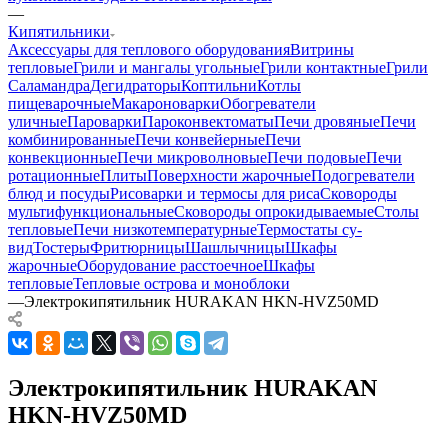
—
Кипятильники
Аксессуары для теплового оборудования
Витрины
тепловые
Грили и мангалы угольные
Грили контактные
Грили
Саламандра
Дегидраторы
Коптильни
Котлы
пищеварочные
Макароноварки
Обогреватели
уличные
Пароварки
Пароконвектоматы
Печи дровяные
Печи
комбинированные
Печи конвейерные
Печи
конвекционные
Печи микроволновые
Печи подовые
Печи
ротационные
Плиты
Поверхности жарочные
Подогреватели
блюд и посуды
Рисоварки и термосы для риса
Сковороды
мультифункциональные
Сковороды опрокидываемые
Столы
тепловые
Печи низкотемпературные
Термостаты су-
вид
Тостеры
Фритюрницы
Шашлычницы
Шкафы
жарочные
Оборудование расстоечное
Шкафы
тепловые
Тепловые острова и моноблоки
—
Электрокипятильник HURAKAN HKN-HVZ50MD
Электрокипятильник HURAKAN
HKN-HVZ50MD