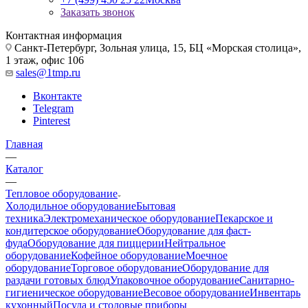
Заказать звонок
Контактная информация
Санкт-Петербург, Зольная улица, 15, БЦ «Морская столица»,
1 этаж, офис 106
sales@1tmp.ru
Вконтакте
Telegram
Pinterest
Главная
—
Каталог
—
Тепловое оборудование
Холодильное оборудование
Бытовая
техника
Электромеханическое оборудование
Пекарское и
кондитерское оборудование
Оборудование для фаст-
фуда
Оборудование для пиццерии
Нейтральное
оборудование
Кофейное оборудование
Моечное
оборудование
Торговое оборудование
Оборудование для
раздачи готовых блюд
Упаковочное оборудование
Санитарно-
гигиеническое оборудование
Весовое оборудование
Инвентарь
кухонный
Посуда и столовые приборы