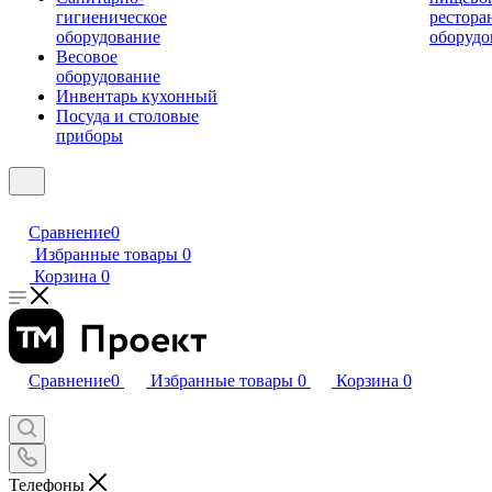
гигиеническое
рестора
оборудование
оборудо
Весовое
оборудование
Инвентарь кухонный
Посуда и столовые
приборы
Сравнение
0
Избранные товары
0
Корзина
0
Сравнение
0
Избранные товары
0
Корзина
0
Телефоны