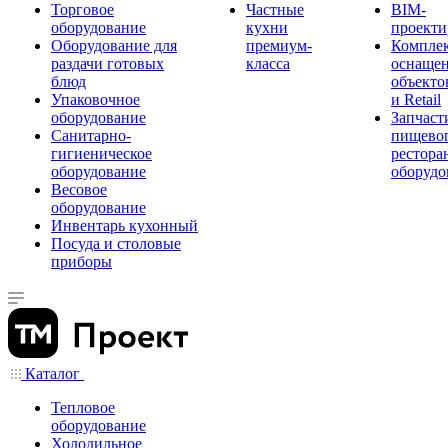
Торговое
Частные
BIM-
оборудование
кухни
проекти
Оборудование для
премиум-
Компле
раздачи готовых
класса
оснаще
блюд
объекто
Упаковочное
и Retail
оборудование
Запчаст
Санитарно-
пищевог
гигиеническое
рестора
оборудование
оборудо
Весовое
оборудование
Инвентарь кухонный
Посуда и столовые
приборы
Каталог
Тепловое
оборудование
Холодильное