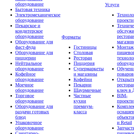
оборудование
Услуги
Бытовая техника
Электромеханическое
Техноло
оборудование
проекти
Пекарское и
Техниче
кондитерское
обслуж
оборудование
рестора
Форматы
Оборудование для
магазин
фаст-фуда
Гостиницы
Монтаж
Оборудование для
Столовая
пищево
пиццерии
Ресторан
техноло
Нейтральное
Пиццерия
оборудо
оборудование
Супермаркеты
Обучени
Кофейное
и магазины
поваров
оборудование
Кофейни
Открыт
Моечное
Пекарни
рестора
оборудование
Шаурмичные
ключ в 
Торговое
Частные
BIM-
оборудование
кухни
проекти
Оборудование для
премиум-
Компле
раздачи готовых
класса
оснаще
блюд
объекто
Упаковочное
и Retail
оборудование
Запчаст
Санитарно-
пищевог