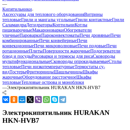
—
Кипятильники
Аксессуары для теплового оборудования
Витрины
тепловые
Грили и мангалы угольные
Грили контактные
Грили
Саламандра
Дегидраторы
Коптильни
Котлы
пищеварочные
Макароноварки
Обогреватели
уличные
Пароварки
Пароконвектоматы
Печи дровяные
Печи
комбинированные
Печи конвейерные
Печи
конвекционные
Печи микроволновые
Печи подовые
Печи
ротационные
Плиты
Поверхности жарочные
Подогреватели
блюд и посуды
Рисоварки и термосы для риса
Сковороды
мультифункциональные
Сковороды опрокидываемые
Столы
тепловые
Печи низкотемпературные
Термостаты су-
вид
Тостеры
Фритюрницы
Шашлычницы
Шкафы
жарочные
Оборудование расстоечное
Шкафы
тепловые
Тепловые острова и моноблоки
—
Электрокипятильник HURAKAN HKN-HVB7
Электрокипятильник HURAKAN
HKN-HVB7