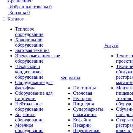
Сравнение
0
Избранные товары
0
Корзина
0
Каталог
Тепловое
оборудование
Холодильное
оборудование
Услуги
Бытовая техника
Электромеханическое
Техноло
оборудование
проекти
Пекарское и
Техниче
кондитерское
обслуж
оборудование
рестора
Форматы
Оборудование для
магазин
фаст-фуда
Гостиницы
Монтаж
Оборудование для
Столовая
пищево
пиццерии
Ресторан
техноло
Нейтральное
Пиццерия
оборудо
оборудование
Супермаркеты
Обучени
Кофейное
и магазины
поваров
оборудование
Кофейни
Открыт
Моечное
Пекарни
рестора
оборудование
Шаурмичные
ключ в 