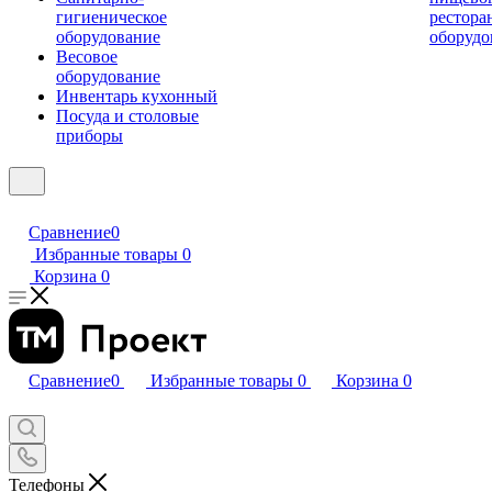
гигиеническое
рестора
оборудование
оборудо
Весовое
оборудование
Инвентарь кухонный
Посуда и столовые
приборы
Сравнение
0
Избранные товары
0
Корзина
0
Сравнение
0
Избранные товары
0
Корзина
0
Телефоны