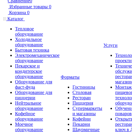
Сравнение
0
Избранные товары
0
Корзина
0
Каталог
Тепловое
оборудование
Холодильное
оборудование
Услуги
Бытовая техника
Электромеханическое
Техноло
оборудование
проекти
Пекарское и
Техниче
кондитерское
обслуж
оборудование
рестора
Форматы
Оборудование для
магазин
фаст-фуда
Гостиницы
Монтаж
Оборудование для
Столовая
пищево
пиццерии
Ресторан
техноло
Нейтральное
Пиццерия
оборудо
оборудование
Супермаркеты
Обучени
Кофейное
и магазины
поваров
оборудование
Кофейни
Открыт
Моечное
Пекарни
рестора
оборудование
Шаурмичные
ключ в 