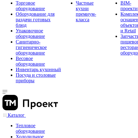
Торговое
Частные
BIM-
оборудование
кухни
проекти
Оборудование для
премиум-
Компле
раздачи готовых
класса
оснаще
блюд
объекто
Упаковочное
и Retail
оборудование
Запчаст
Санитарно-
пищевог
гигиеническое
рестора
оборудование
оборудо
Весовое
оборудование
Инвентарь кухонный
Посуда и столовые
приборы
Каталог
Тепловое
оборудование
Холодильное