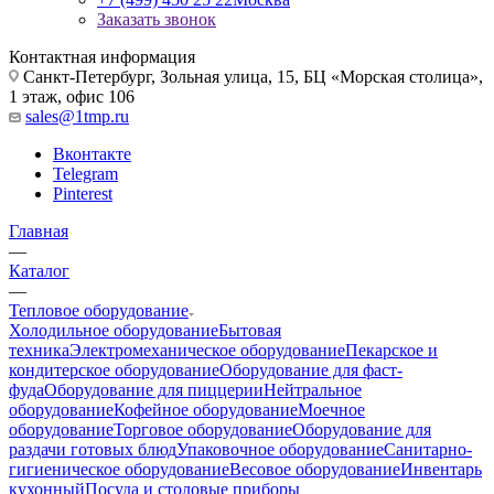
Заказать звонок
Контактная информация
Санкт-Петербург, Зольная улица, 15, БЦ «Морская столица»,
1 этаж, офис 106
sales@1tmp.ru
Вконтакте
Telegram
Pinterest
Главная
—
Каталог
—
Тепловое оборудование
Холодильное оборудование
Бытовая
техника
Электромеханическое оборудование
Пекарское и
кондитерское оборудование
Оборудование для фаст-
фуда
Оборудование для пиццерии
Нейтральное
оборудование
Кофейное оборудование
Моечное
оборудование
Торговое оборудование
Оборудование для
раздачи готовых блюд
Упаковочное оборудование
Санитарно-
гигиеническое оборудование
Весовое оборудование
Инвентарь
кухонный
Посуда и столовые приборы