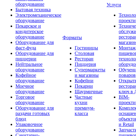
оборудование
Услуги
Бытовая техника
Электромеханическое
Техноло
оборудование
проекти
Пекарское и
Техниче
кондитерское
обслуж
оборудование
рестора
Форматы
Оборудование для
магазин
фаст-фуда
Гостиницы
Монтаж
Оборудование для
Столовая
пищево
пиццерии
Ресторан
техноло
Нейтральное
Пиццерия
оборудо
оборудование
Супермаркеты
Обучени
Кофейное
и магазины
поваров
оборудование
Кофейни
Открыт
Моечное
Пекарни
рестора
оборудование
Шаурмичные
ключ в 
Торговое
Частные
BIM-
оборудование
кухни
проекти
Оборудование для
премиум-
Компле
раздачи готовых
класса
оснаще
блюд
объекто
Упаковочное
и Retail
оборудование
Запчаст
Санитарно-
пищевог