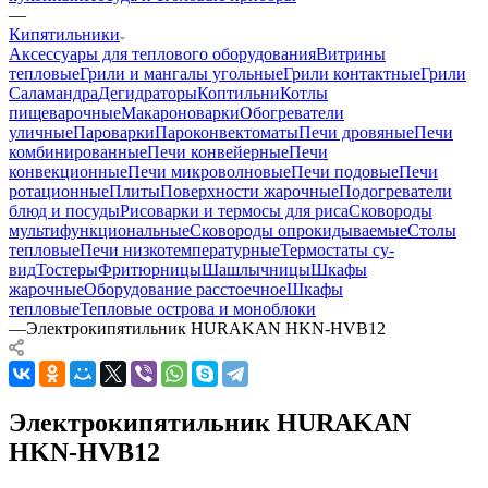
—
Кипятильники
Аксессуары для теплового оборудования
Витрины
тепловые
Грили и мангалы угольные
Грили контактные
Грили
Саламандра
Дегидраторы
Коптильни
Котлы
пищеварочные
Макароноварки
Обогреватели
уличные
Пароварки
Пароконвектоматы
Печи дровяные
Печи
комбинированные
Печи конвейерные
Печи
конвекционные
Печи микроволновые
Печи подовые
Печи
ротационные
Плиты
Поверхности жарочные
Подогреватели
блюд и посуды
Рисоварки и термосы для риса
Сковороды
мультифункциональные
Сковороды опрокидываемые
Столы
тепловые
Печи низкотемпературные
Термостаты су-
вид
Тостеры
Фритюрницы
Шашлычницы
Шкафы
жарочные
Оборудование расстоечное
Шкафы
тепловые
Тепловые острова и моноблоки
—
Электрокипятильник HURAKAN HKN-HVB12
Электрокипятильник HURAKAN
HKN-HVB12