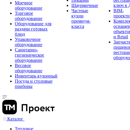
Пекарни
рестора
Моечное
Шаурмичные
ключ в 
оборудование
Частные
BIM-
Торговое
кухни
проекти
оборудование
премиум-
Компле
Оборудование для
класса
оснаще
раздачи готовых
объекто
блюд
и Retail
Упаковочное
Запчаст
оборудование
пищевог
Санитарно-
рестора
гигиеническое
оборудо
оборудование
Весовое
оборудование
Инвентарь кухонный
Посуда и столовые
приборы
Каталог
Тепловое