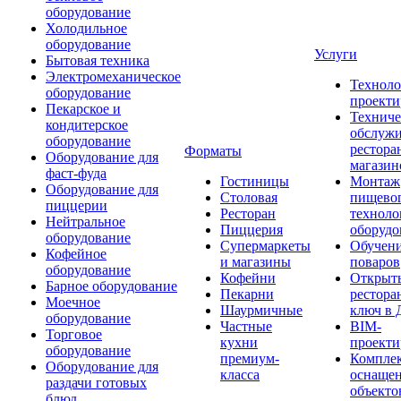
оборудование
Холодильное
оборудование
Услуги
Бытовая техника
Электромеханическое
Техноло
оборудование
проекти
Пекарское и
Техниче
кондитерское
обслуж
оборудование
рестора
Форматы
Оборудование для
магазин
фаст-фуда
Гостиницы
Монтаж
Оборудование для
Столовая
пищево
пиццерии
Ресторан
техноло
Нейтральное
Пиццерия
оборудо
оборудование
Супермаркеты
Обучени
Кофейное
и магазины
поваров
оборудование
Кофейни
Открыт
Барное оборудование
Пекарни
рестора
Моечное
Шаурмичные
ключ в 
оборудование
Частные
BIM-
Торговое
кухни
проекти
оборудование
премиум-
Компле
Оборудование для
класса
оснаще
раздачи готовых
объекто
блюд