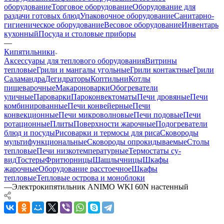
оборудование
Торговое оборудование
Оборудование для
раздачи готовых блюд
Упаковочное оборудование
Санитарно-
гигиеническое оборудование
Весовое оборудование
Инвентарь
кухонный
Посуда и столовые приборы
—
Кипятильники
Аксессуары для теплового оборудования
Витрины
тепловые
Грили и мангалы угольные
Грили контактные
Грили
Саламандра
Дегидраторы
Коптильни
Котлы
пищеварочные
Макароноварки
Обогреватели
уличные
Пароварки
Пароконвектоматы
Печи дровяные
Печи
комбинированные
Печи конвейерные
Печи
конвекционные
Печи микроволновые
Печи подовые
Печи
ротационные
Плиты
Поверхности жарочные
Подогреватели
блюд и посуды
Рисоварки и термосы для риса
Сковороды
мультифункциональные
Сковороды опрокидываемые
Столы
тепловые
Печи низкотемпературные
Термостаты су-
вид
Тостеры
Фритюрницы
Шашлычницы
Шкафы
жарочные
Оборудование расстоечное
Шкафы
тепловые
Тепловые острова и моноблоки
—
Электрокипятильник ANIMO WKI 60N настенный