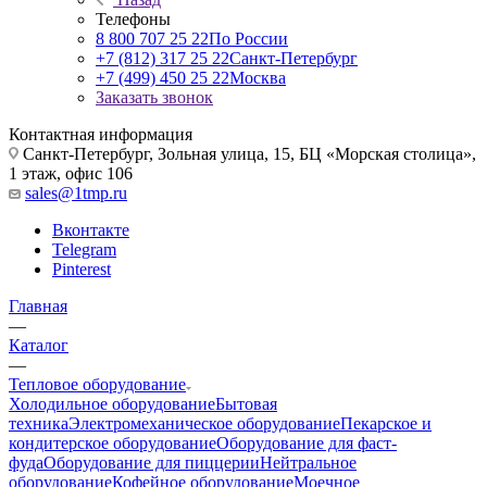
Телефоны
8 800 707 25 22
По России
+7 (812) 317 25 22
Санкт-Петербург
+7 (499) 450 25 22
Москва
Заказать звонок
Контактная информация
Санкт-Петербург, Зольная улица, 15, БЦ «Морская столица»,
1 этаж, офис 106
sales@1tmp.ru
Вконтакте
Telegram
Pinterest
Главная
—
Каталог
—
Тепловое оборудование
Холодильное оборудование
Бытовая
техника
Электромеханическое оборудование
Пекарское и
кондитерское оборудование
Оборудование для фаст-
фуда
Оборудование для пиццерии
Нейтральное
оборудование
Кофейное оборудование
Моечное