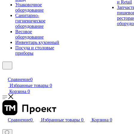
и Retail
Упаковочное
Запчаст
оборудование
пищевог
Санитарно-
рестора
гигиеническое
оборудо
оборудование
Весовое
оборудование
Инвентарь кухонный
Посуда и столовые
приборы
Сравнение
0
Избранные товары
0
Корзина
0
Сравнение
0
Избранные товары
0
Корзина
0