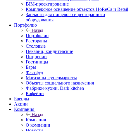
BIM-проектирование
Комплексное оснащение объектов HoReCa и Retail
Запчасти для пищевого и ресторанного
оборудования
Портфолио
Назад
Портфолио
Рестораны
Столовые
Пекарни, кондитерские
Пиццерии
Гостиницы
Бары
Фастфуд
Магазины, супермаркеты
Объекты социального назначения
Фабрики-кухни, Dark kitchen
Кофейни
Бренды
Акции
Компания
Назад
Компания
О компании
Новости