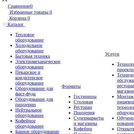
Сравнение
0
Избранные товары
0
Корзина
0
Каталог
Тепловое
оборудование
Холодильное
оборудование
Услуги
Бытовая техника
Электромеханическое
Техноло
оборудование
проекти
Пекарское и
Техниче
кондитерское
обслуж
оборудование
рестора
Форматы
Оборудование для
магазин
фаст-фуда
Гостиницы
Монтаж
Оборудование для
Столовая
пищево
пиццерии
Ресторан
техноло
Нейтральное
Пиццерия
оборудо
оборудование
Супермаркеты
Обучени
Кофейное
и магазины
поваров
оборудование
Кофейни
Открыт
Барное оборудование