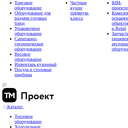
Торговое
Частные
BIM-
оборудование
кухни
проекти
Оборудование для
премиум-
Компле
раздачи готовых
класса
оснаще
блюд
объекто
Упаковочное
и Retail
оборудование
Запчаст
Санитарно-
пищевог
гигиеническое
рестора
оборудование
оборудо
Весовое
оборудование
Инвентарь кухонный
Посуда и столовые
приборы
Каталог
Тепловое
оборудование
Холодильное