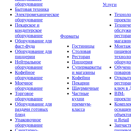
оборудование
Услуги
Бытовая техника
Электромеханическое
Техноло
оборудование
проекти
Пекарское и
Техниче
кондитерское
обслуж
оборудование
рестора
Форматы
Оборудование для
магазин
фаст-фуда
Гостиницы
Монтаж
Оборудование для
Столовая
пищево
пиццерии
Ресторан
техноло
Нейтральное
Пиццерия
оборудо
оборудование
Супермаркеты
Обучени
Кофейное
и магазины
поваров
оборудование
Кофейни
Открыт
Моечное
Пекарни
рестора
оборудование
Шаурмичные
ключ в 
Торговое
Частные
BIM-
оборудование
кухни
проекти
Оборудование для
премиум-
Компле
раздачи готовых
класса
оснаще
блюд
объекто
Упаковочное
и Retail
оборудование
Запчаст
Санитарно-
пищевог