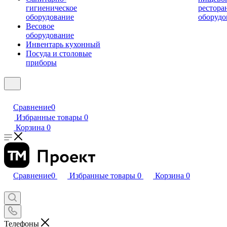
гигиеническое
рестора
оборудование
оборудо
Весовое
оборудование
Инвентарь кухонный
Посуда и столовые
приборы
Сравнение
0
Избранные товары
0
Корзина
0
Сравнение
0
Избранные товары
0
Корзина
0
Телефоны