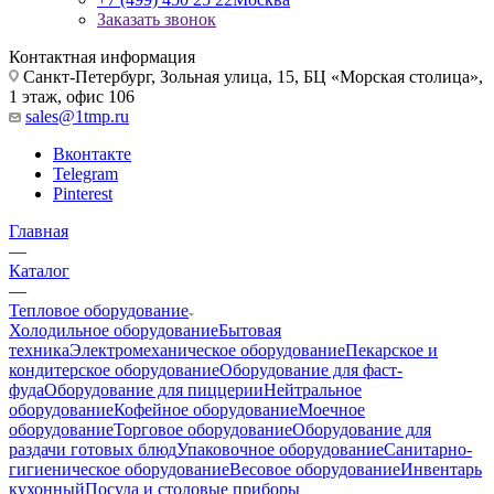
Заказать звонок
Контактная информация
Санкт-Петербург, Зольная улица, 15, БЦ «Морская столица»,
1 этаж, офис 106
sales@1tmp.ru
Вконтакте
Telegram
Pinterest
Главная
—
Каталог
—
Тепловое оборудование
Холодильное оборудование
Бытовая
техника
Электромеханическое оборудование
Пекарское и
кондитерское оборудование
Оборудование для фаст-
фуда
Оборудование для пиццерии
Нейтральное
оборудование
Кофейное оборудование
Моечное
оборудование
Торговое оборудование
Оборудование для
раздачи готовых блюд
Упаковочное оборудование
Санитарно-
гигиеническое оборудование
Весовое оборудование
Инвентарь
кухонный
Посуда и столовые приборы