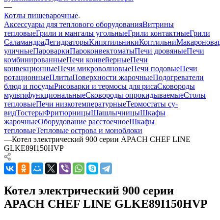
—
Котлы пищеварочные
Аксессуары для теплового оборудования
Витрины
тепловые
Грили и мангалы угольные
Грили контактные
Грили
Саламандра
Дегидраторы
Кипятильники
Коптильни
Макаронова
уличные
Пароварки
Пароконвектоматы
Печи дровяные
Печи
комбинированные
Печи конвейерные
Печи
конвекционные
Печи микроволновые
Печи подовые
Печи
ротационные
Плиты
Поверхности жарочные
Подогреватели
блюд и посуды
Рисоварки и термосы для риса
Сковороды
мультифункциональные
Сковороды опрокидываемые
Столы
тепловые
Печи низкотемпературные
Термостаты су-
вид
Тостеры
Фритюрницы
Шашлычницы
Шкафы
жарочные
Оборудование расстоечное
Шкафы
тепловые
Тепловые острова и моноблоки
—
Котел электрический 900 серии APACH CHEF LINE
GLKE89I150HVP
Котел электрический 900 серии
APACH CHEF LINE GLKE89I150HVP