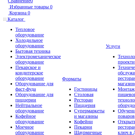
Сравнение
0
Избранные товары
0
Корзина
0
Каталог
Тепловое
оборудование
Холодильное
оборудование
Услуги
Бытовая техника
Электромеханическое
Техноло
оборудование
проекти
Пекарское и
Техниче
кондитерское
обслуж
оборудование
рестора
Форматы
Оборудование для
магазин
фаст-фуда
Гостиницы
Монтаж
Оборудование для
Столовая
пищево
пиццерии
Ресторан
техноло
Нейтральное
Пиццерия
оборудо
оборудование
Супермаркеты
Обучени
Кофейное
и магазины
поваров
оборудование
Кофейни
Открыт
Моечное
Пекарни
рестора
оборудование
Шаурмичные
ключ в 