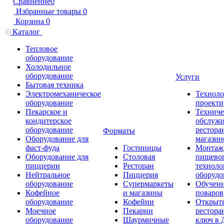
Сравнение
0
Избранные товары
0
Корзина
0
Каталог
Тепловое
оборудование
Холодильное
оборудование
Услуги
Бытовая техника
Электромеханическое
Техноло
оборудование
проекти
Пекарское и
Техниче
кондитерское
обслуж
оборудование
рестора
Форматы
Оборудование для
магазин
фаст-фуда
Гостиницы
Монтаж
Оборудование для
Столовая
пищево
пиццерии
Ресторан
техноло
Нейтральное
Пиццерия
оборудо
оборудование
Супермаркеты
Обучени
Кофейное
и магазины
поваров
оборудование
Кофейни
Открыт
Моечное
Пекарни
рестора
оборудование
Шаурмичные
ключ в 