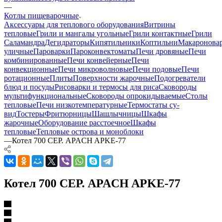
—
Котлы пищеварочные
Аксессуары для теплового оборудования
Витрины
тепловые
Грили и мангалы угольные
Грили контактные
Грили
Саламандра
Дегидраторы
Кипятильники
Коптильни
Макаронова
уличные
Пароварки
Пароконвектоматы
Печи дровяные
Печи
комбинированные
Печи конвейерные
Печи
конвекционные
Печи микроволновые
Печи подовые
Печи
ротационные
Плиты
Поверхности жарочные
Подогреватели
блюд и посуды
Рисоварки и термосы для риса
Сковороды
мультифункциональные
Сковороды опрокидываемые
Столы
тепловые
Печи низкотемпературные
Термостаты су-
вид
Тостеры
Фритюрницы
Шашлычницы
Шкафы
жарочные
Оборудование расстоечное
Шкафы
тепловые
Тепловые острова и моноблоки
—
Котел 700 СЕР. APACH APKE-77
Котел 700 СЕР. APACH APKE-77