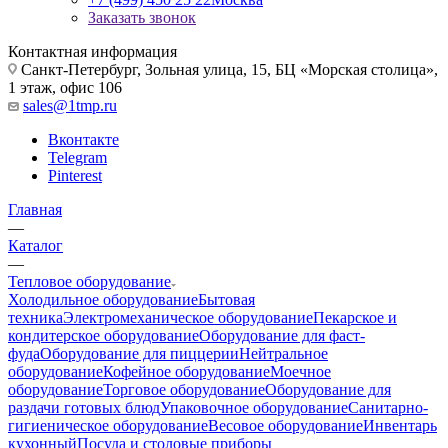
Заказать звонок
Контактная информация
Санкт-Петербург, Зольная улица, 15, БЦ «Морская столица»,
1 этаж, офис 106
sales@1tmp.ru
Вконтакте
Telegram
Pinterest
Главная
—
Каталог
—
Тепловое оборудование
Холодильное оборудование
Бытовая
техника
Электромеханическое оборудование
Пекарское и
кондитерское оборудование
Оборудование для фаст-
фуда
Оборудование для пиццерии
Нейтральное
оборудование
Кофейное оборудование
Моечное
оборудование
Торговое оборудование
Оборудование для
раздачи готовых блюд
Упаковочное оборудование
Санитарно-
гигиеническое оборудование
Весовое оборудование
Инвентарь
кухонный
Посуда и столовые приборы