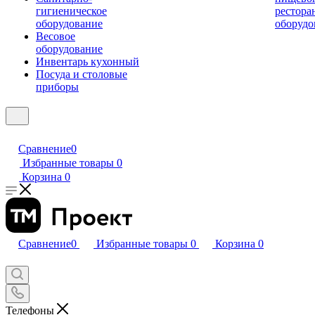
гигиеническое
рестора
оборудование
оборудо
Весовое
оборудование
Инвентарь кухонный
Посуда и столовые
приборы
Сравнение
0
Избранные товары
0
Корзина
0
Сравнение
0
Избранные товары
0
Корзина
0
Телефоны