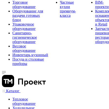
Торговое
Частные
BIM-
оборудование
кухни
проекти
Оборудование для
премиум-
Компле
раздачи готовых
класса
оснаще
блюд
объекто
Упаковочное
и Retail
оборудование
Запчаст
Санитарно-
пищевог
гигиеническое
рестора
оборудование
оборудо
Весовое
оборудование
Инвентарь кухонный
Посуда и столовые
приборы
Каталог
Тепловое
оборудование
Холодильное