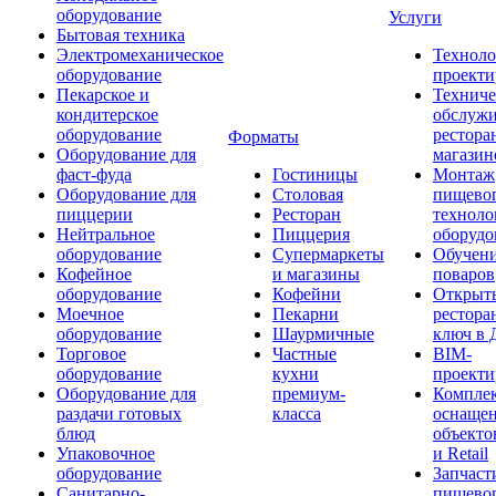
оборудование
Услуги
Бытовая техника
Электромеханическое
Техноло
оборудование
проекти
Пекарское и
Техниче
кондитерское
обслуж
оборудование
рестора
Форматы
Оборудование для
магазин
фаст-фуда
Гостиницы
Монтаж
Оборудование для
Столовая
пищево
пиццерии
Ресторан
техноло
Нейтральное
Пиццерия
оборудо
оборудование
Супермаркеты
Обучени
Кофейное
и магазины
поваров
оборудование
Кофейни
Открыт
Моечное
Пекарни
рестора
оборудование
Шаурмичные
ключ в 
Торговое
Частные
BIM-
оборудование
кухни
проекти
Оборудование для
премиум-
Компле
раздачи готовых
класса
оснаще
блюд
объекто
Упаковочное
и Retail
оборудование
Запчаст
Санитарно-
пищевог